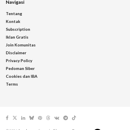
Navigasi
Tentang
Kontak
Subscription
Iklan Gratis
Join Komunitas
Disclaimer
Privacy Policy
Pedoman Siber
Cookies dan IBA
Terms