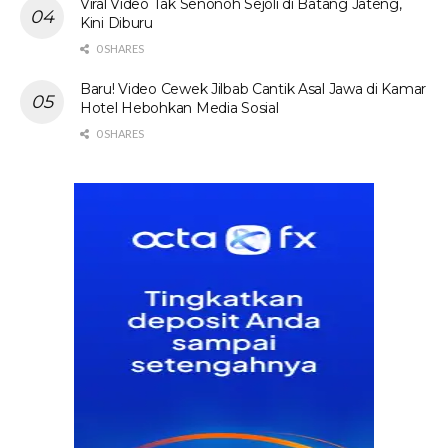
Viral Video Tak Senonoh Sejoli di Batang Jateng,
Kini Diburu
0 SHARES
Baru! Video Cewek Jilbab Cantik Asal Jawa di Kamar
Hotel Hebohkan Media Sosial
0 SHARES