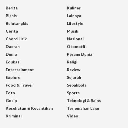
Berita
Kuliner
Bisnis
Lainnya
Bulutangkis
Lifestyle
Cerita
Musik
Chord Lirik
Nasional
Daerah
Otomotif
Dunia
Perang Dunia
Edukasi
Religi
Entertainment
Review
Explore
Sejarah
Food & Travel
Sepakbola
Foto
Sports
Gosip
Teknologi & Sains
Kesehatan & Kecantikan
Terjemahan Lagu
Kriminal
Video