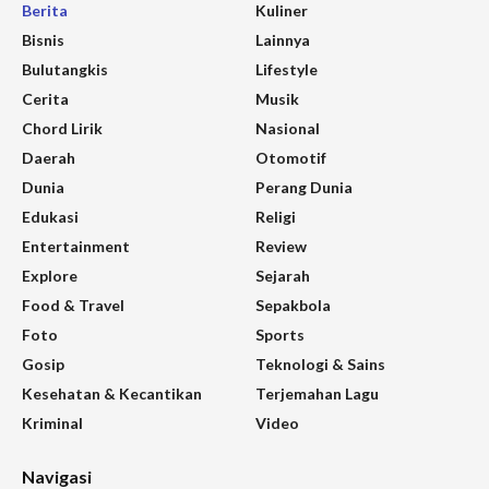
Berita
Kuliner
Bisnis
Lainnya
Bulutangkis
Lifestyle
Cerita
Musik
Chord Lirik
Nasional
Daerah
Otomotif
Dunia
Perang Dunia
Edukasi
Religi
Entertainment
Review
Explore
Sejarah
Food & Travel
Sepakbola
Foto
Sports
Gosip
Teknologi & Sains
Kesehatan & Kecantikan
Terjemahan Lagu
Kriminal
Video
Navigasi