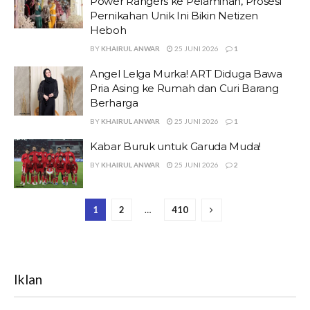
Power Rangers ke Pelaminan, Prosesi
Pernikahan Unik Ini Bikin Netizen
Heboh
BY
KHAIRUL ANWAR
25 JUNI 2026
1
Angel Lelga Murka! ART Diduga Bawa
Pria Asing ke Rumah dan Curi Barang
Berharga
BY
KHAIRUL ANWAR
25 JUNI 2026
1
Kabar Buruk untuk Garuda Muda!
BY
KHAIRUL ANWAR
25 JUNI 2026
2
1
2
…
410
Iklan