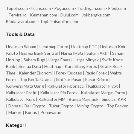
Topoin.com
-
Iklans.com
-
Pugur.com
-
Tradingan.com
-
Piool.com
-
Terviral.id
-
Keimanan.com
-
Dului.com
-
Jokbangka.com
-
Biodataviral.com
-
Topbisnisonline.com
Tools & Data
Heatmap Saham
|
Heatmap Forex
|
Heatmap ETF
|
Heatmap Koin
Kripto
|
Bunga Bank Sentral
|
Harga IHSG
|
Saham Aktif
|
Saham
Untung
|
Saham Rugi
|
Harga Emas
|
Harga Minyak
|
Swift Kode
Bank
|
Semua Data
|
Heatmap
|
Kurs Silang Forex
|
Grafik Real-
Time
|
Kalender Ekonomi
|
Forex Quotes
|
Rasio Forex
|
Waktu
Forex
|
Top Berita Utama
|
Ikhtisar Pasar
|
Pasar Kripto
|
Konversi Mata Uang
|
Kalkulator Fibonacci
|
Kalkulator Pivot
|
Kalkulator Profit
|
Kalkulator Pip Forex
|
Kalkulator Margin Forex
|
Kalkulator Kurs
|
Kalkulator MM
|
Bunga Majemuk
|
Simulasi KPR
|
Donasi
|
Beli Crypto
|
Tukar Crypto
|
Mining Crypto
|
Top Broker
|
Market
|
Bonus
|
Penawaran
Kategori