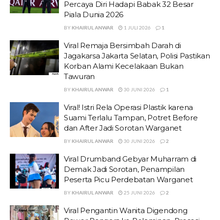
Percaya Diri Hadapi Babak 32 Besar
Piala Dunia 2026
BY
KHAIRUL ANWAR
1 JULI 2026
1
Viral Remaja Bersimbah Darah di
Jagakarsa Jakarta Selatan, Polisi Pastikan
Korban Alami Kecelakaan Bukan
Tawuran
BY
KHAIRUL ANWAR
30 JUNI 2026
1
Viral! Istri Rela Operasi Plastik karena
Suami Terlalu Tampan, Potret Before
dan After Jadi Sorotan Warganet
BY
KHAIRUL ANWAR
30 JUNI 2026
2
Viral Drumband Gebyar Muharram di
Demak Jadi Sorotan, Penampilan
Peserta Picu Perdebatan Warganet
BY
KHAIRUL ANWAR
25 JUNI 2026
2
Viral Pengantin Wanita Digendong