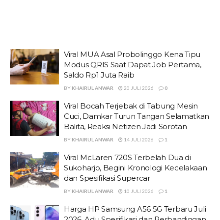
Viral MUA Asal Probolinggo Kena Tipu
Modus QRIS Saat Dapat Job Pertama,
Saldo Rp1 Juta Raib
BY
KHAIRUL ANWAR
20 JULI 2026
0
Viral Bocah Terjebak di Tabung Mesin
Cuci, Damkar Turun Tangan Selamatkan
Balita, Reaksi Netizen Jadi Sorotan
BY
KHAIRUL ANWAR
14 JULI 2026
1
Viral McLaren 720S Terbelah Dua di
Sukoharjo, Begini Kronologi Kecelakaan
dan Spesifikasi Supercar
BY
KHAIRUL ANWAR
10 JULI 2026
1
Harga HP Samsung A56 5G Terbaru Juli
2026. Adu Spesifikasi dan Perbandingan