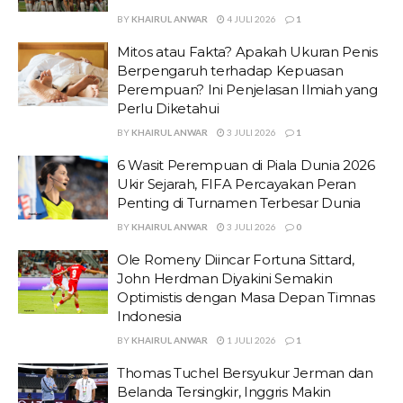
BY
KHAIRUL ANWAR
4 JULI 2026
1
Mitos atau Fakta? Apakah Ukuran Penis
Berpengaruh terhadap Kepuasan
Perempuan? Ini Penjelasan Ilmiah yang
Perlu Diketahui
BY
KHAIRUL ANWAR
3 JULI 2026
1
6 Wasit Perempuan di Piala Dunia 2026
Ukir Sejarah, FIFA Percayakan Peran
Penting di Turnamen Terbesar Dunia
BY
KHAIRUL ANWAR
3 JULI 2026
0
Ole Romeny Diincar Fortuna Sittard,
John Herdman Diyakini Semakin
Optimistis dengan Masa Depan Timnas
Indonesia
BY
KHAIRUL ANWAR
1 JULI 2026
1
Thomas Tuchel Bersyukur Jerman dan
Belanda Tersingkir, Inggris Makin