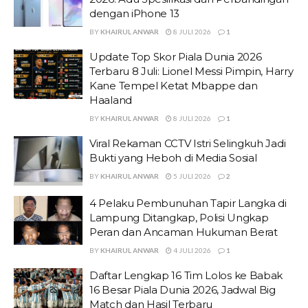
dengan iPhone 13
BY
KHAIRUL ANWAR
8 JULI 2026
1
Update Top Skor Piala Dunia 2026
Terbaru 8 Juli: Lionel Messi Pimpin, Harry
Kane Tempel Ketat Mbappe dan
Haaland
BY
KHAIRUL ANWAR
8 JULI 2026
1
Viral Rekaman CCTV Istri Selingkuh Jadi
Bukti yang Heboh di Media Sosial
BY
KHAIRUL ANWAR
5 JULI 2026
2
4 Pelaku Pembunuhan Tapir Langka di
Lampung Ditangkap, Polisi Ungkap
Peran dan Ancaman Hukuman Berat
BY
KHAIRUL ANWAR
4 JULI 2026
1
Daftar Lengkap 16 Tim Lolos ke Babak
16 Besar Piala Dunia 2026, Jadwal Big
Match dan Hasil Terbaru