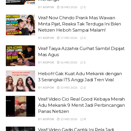
BY
AOPOK
18 MEI 2026
1
Viral! Novi Chindo Prank Mas Wawan
Minta Pijat, Reaksi Tak Terduga Ini Bikin
Netizen Heboh Sampai Malam!
BY
AOPOK
17 MEI 2026
1
Viral! Tasya Azzahra Curhat Sambil Dipijat
Mas Agus
BY
AOPOK
16 MEI 2026
1
Heboh! Gak Kuat Adu Mekanik dengan
3 Serangkai ITS Anggi Jadi Tren Viral
BY
AOPOK
13 MEI 2026
2
Viral! Video Cici Real Good Kebaya Merah
Adu Mekanik 9 Menit Jadi Perbincangan
Panas Netizen
BY
AOPOK
13 MEI 2026
0
Viral! Video Gadis Cantik Ini Rela Jadi