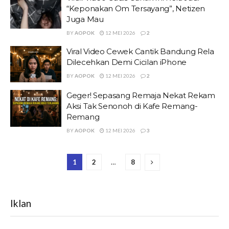
“Keponakan Om Tersayang”, Netizen
Juga Mau
BY
AOPOK
12 MEI 2026
2
Viral Video Cewek Cantik Bandung Rela
Dilecehkan Demi Cicilan iPhone
BY
AOPOK
12 MEI 2026
2
Geger! Sepasang Remaja Nekat Rekam
Aksi Tak Senonoh di Kafe Remang-
Remang
BY
AOPOK
12 MEI 2026
3
1
2
…
8
Iklan