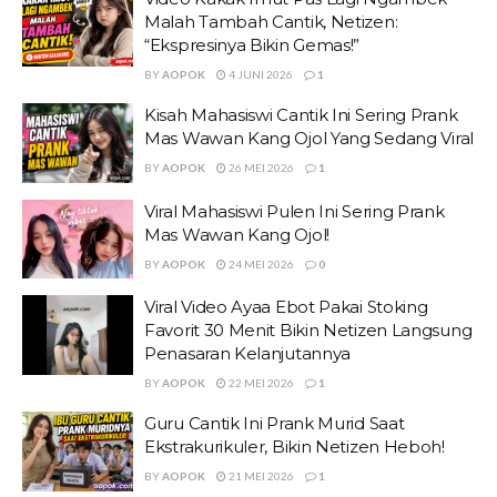
Malah Tambah Cantik, Netizen:
“Ekspresinya Bikin Gemas!”
BY
AOPOK
4 JUNI 2026
1
Kisah Mahasiswi Cantik Ini Sering Prank
Mas Wawan Kang Ojol Yang Sedang Viral
BY
AOPOK
26 MEI 2026
1
Viral Mahasiswi Pulen Ini Sering Prank
Mas Wawan Kang Ojol!
BY
AOPOK
24 MEI 2026
0
Viral Video Ayaa Ebot Pakai Stoking
Favorit 30 Menit Bikin Netizen Langsung
Penasaran Kelanjutannya
BY
AOPOK
22 MEI 2026
1
Guru Cantik Ini Prank Murid Saat
Ekstrakurikuler, Bikin Netizen Heboh!
BY
AOPOK
21 MEI 2026
1