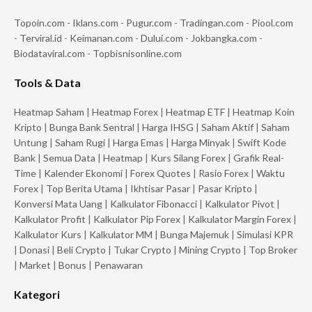
Topoin.com
-
Iklans.com
-
Pugur.com
-
Tradingan.com
-
Piool.com
-
Terviral.id
-
Keimanan.com
-
Dului.com
-
Jokbangka.com
-
Biodataviral.com
-
Topbisnisonline.com
Tools & Data
Heatmap Saham
|
Heatmap Forex
|
Heatmap ETF
|
Heatmap Koin
Kripto
|
Bunga Bank Sentral
|
Harga IHSG
|
Saham Aktif
|
Saham
Untung
|
Saham Rugi
|
Harga Emas
|
Harga Minyak
|
Swift Kode
Bank
|
Semua Data
|
Heatmap
|
Kurs Silang Forex
|
Grafik Real-
Time
|
Kalender Ekonomi
|
Forex Quotes
|
Rasio Forex
|
Waktu
Forex
|
Top Berita Utama
|
Ikhtisar Pasar
|
Pasar Kripto
|
Konversi Mata Uang
|
Kalkulator Fibonacci
|
Kalkulator Pivot
|
Kalkulator Profit
|
Kalkulator Pip Forex
|
Kalkulator Margin Forex
|
Kalkulator Kurs
|
Kalkulator MM
|
Bunga Majemuk
|
Simulasi KPR
|
Donasi
|
Beli Crypto
|
Tukar Crypto
|
Mining Crypto
|
Top Broker
|
Market
|
Bonus
|
Penawaran
Kategori