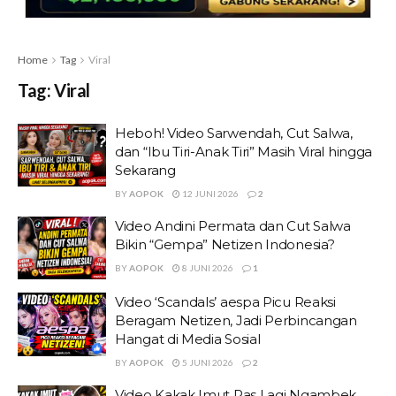
Home
Tag
Viral
Tag:
Viral
Heboh! Video Sarwendah, Cut Salwa,
dan “Ibu Tiri-Anak Tiri” Masih Viral hingga
Sekarang
BY
AOPOK
12 JUNI 2026
2
Video Andini Permata dan Cut Salwa
Bikin “Gempa” Netizen Indonesia?
BY
AOPOK
8 JUNI 2026
1
Video ‘Scandals’ aespa Picu Reaksi
Beragam Netizen, Jadi Perbincangan
Hangat di Media Sosial
BY
AOPOK
5 JUNI 2026
2
Video Kakak Imut Pas Lagi Ngambek