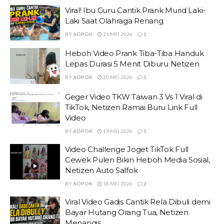
Viral! Ibu Guru Cantik Prank Murid Laki-
Laki Saat Olahraga Renang
BY
AOPOK
21 MEI 2026
1
Heboh Video Prank Tiba-Tiba Handuk
Lepas Durasi 5 Menit Diburu Netizen
BY
AOPOK
20 MEI 2026
1
Geger Video TKW Taiwan 3 Vs 1 Viral di
TikTok, Netizen Ramai Buru Link Full
Video
BY
AOPOK
19 MEI 2026
1
Video Challenge Joget TikTok Full
Cewek Pulen Bikin Heboh Media Sosial,
Netizen Auto Salfok
BY
AOPOK
18 MEI 2026
2
Viral Video Gadis Cantik Rela Dibuli demi
Bayar Hutang Orang Tua, Netizen
Menangis