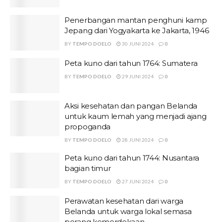
Penerbangan mantan penghuni kamp
Jepang dari Yogyakarta ke Jakarta, 1946
BY
TEMPO DOELO
30 JUNI 2024
0
Peta kuno dari tahun 1764: Sumatera
BY
TEMPO DOELO
29 JUNI 2024
0
Aksi kesehatan dan pangan Belanda
untuk kaum lemah yang menjadi ajang
propoganda
BY
TEMPO DOELO
28 JUNI 2024
0
Peta kuno dari tahun 1744: Nusantara
bagian timur
BY
TEMPO DOELO
27 JUNI 2024
0
Perawatan kesehatan dari warga
Belanda untuk warga lokal semasa
perang kemerdekaan