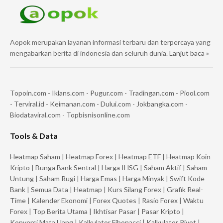
Aopok merupakan layanan informasi terbaru dan terpercaya yang
mengabarkan berita di indonesia dan seluruh dunia.
Lanjut baca »
Topoin.com
-
Iklans.com
-
Pugur.com
-
Tradingan.com
-
Piool.com
-
Terviral.id
-
Keimanan.com
-
Dului.com
-
Jokbangka.com
-
Biodataviral.com
-
Topbisnisonline.com
Tools & Data
Heatmap Saham
|
Heatmap Forex
|
Heatmap ETF
|
Heatmap Koin
Kripto
|
Bunga Bank Sentral
|
Harga IHSG
|
Saham Aktif
|
Saham
Untung
|
Saham Rugi
|
Harga Emas
|
Harga Minyak
|
Swift Kode
Bank
|
Semua Data
|
Heatmap
|
Kurs Silang Forex
|
Grafik Real-
Time
|
Kalender Ekonomi
|
Forex Quotes
|
Rasio Forex
|
Waktu
Forex
|
Top Berita Utama
|
Ikhtisar Pasar
|
Pasar Kripto
|
Konversi Mata Uang
|
Kalkulator Fibonacci
|
Kalkulator Pivot
|