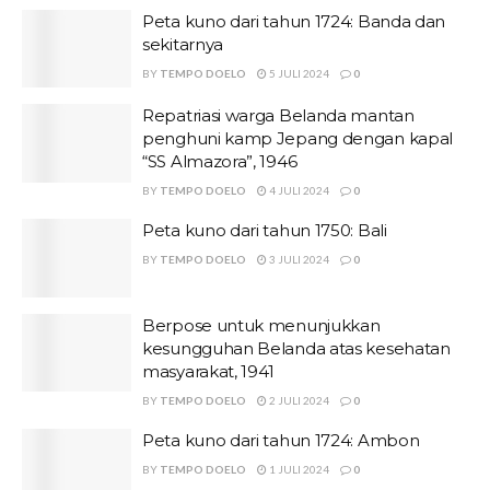
Peta kuno dari tahun 1724: Banda dan
sekitarnya
BY
TEMPO DOELO
5 JULI 2024
0
Repatriasi warga Belanda mantan
penghuni kamp Jepang dengan kapal
“SS Almazora”, 1946
BY
TEMPO DOELO
4 JULI 2024
0
Peta kuno dari tahun 1750: Bali
BY
TEMPO DOELO
3 JULI 2024
0
Berpose untuk menunjukkan
kesungguhan Belanda atas kesehatan
masyarakat, 1941
BY
TEMPO DOELO
2 JULI 2024
0
Peta kuno dari tahun 1724: Ambon
BY
TEMPO DOELO
1 JULI 2024
0