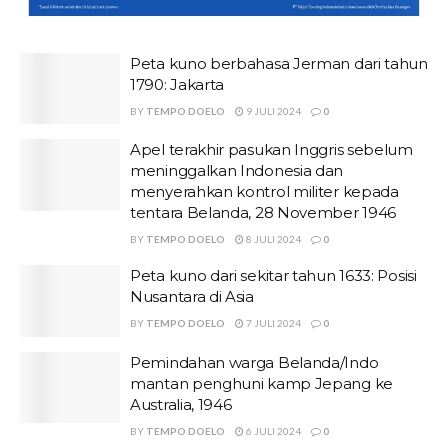
Peta kuno berbahasa Jerman dari tahun
1790: Jakarta
BY
TEMPO DOELO
9 JULI 2024
0
Apel terakhir pasukan Inggris sebelum
meninggalkan Indonesia dan
menyerahkan kontrol militer kepada
tentara Belanda, 28 November 1946
BY
TEMPO DOELO
8 JULI 2024
0
Peta kuno dari sekitar tahun 1633: Posisi
Nusantara di Asia
BY
TEMPO DOELO
7 JULI 2024
0
Pemindahan warga Belanda/Indo
mantan penghuni kamp Jepang ke
Australia, 1946
BY
TEMPO DOELO
6 JULI 2024
0