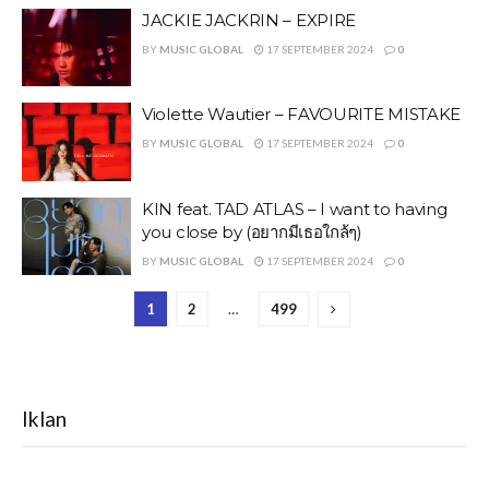
JACKIE JACKRIN – EXPIRE
BY
MUSIC GLOBAL
17 SEPTEMBER 2024
0
Violette Wautier – FAVOURITE MISTAKE
BY
MUSIC GLOBAL
17 SEPTEMBER 2024
0
KIN feat. TAD ATLAS – I want to having
you close by (อยากมีเธอใกล้ๆ)
BY
MUSIC GLOBAL
17 SEPTEMBER 2024
0
1
2
…
499
Iklan