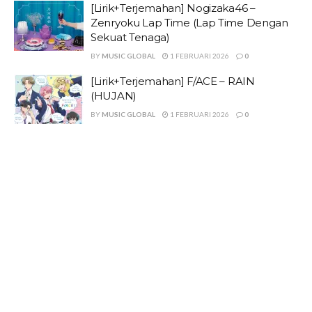
[Lirik+Terjemahan] Nogizaka46 –
Zenryoku Lap Time (Lap Time Dengan
Sekuat Tenaga)
BY
MUSIC GLOBAL
1 FEBRUARI 2026
0
[Lirik+Terjemahan] F/ACE – RAIN
(HUJAN)
BY
MUSIC GLOBAL
1 FEBRUARI 2026
0