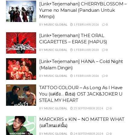
[Lirik+Terjemahan] CHERRYBLOSSOM –
Yume no Manual (Panduan Untuk
Mimpi)
BY
MUSIC GLOBAL
1 FEBRUARI 2026
0
[Lirik+Terjemahan] THE ORAL
CIGARETTES – ERASE (HAPUS)
BY
MUSIC GLOBAL
1 FEBRUARI 2026
0
[Lirik+Terjemahan] HANA – Cold Night
(Malam Dingin)
BY
MUSIC GLOBAL
1 FEBRUARI 2026
0
TATTOO COLOUR – As Long As I Have
You (แค่ยัง… มีเธอ) OST JACK&JOKER U
STEAL MY HEART
BY
MUSIC GLOBAL
25 SEPTEMBER 2024
0
MARCKRIS x KIN – NO MATTER WHAT
(แค่ไหนแค่นั้น)
BY
MUSIC GLOBAL
24 SEPTEMBER 2024
0