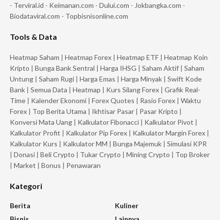
-
Terviral.id
-
Keimanan.com
-
Dului.com
-
Jokbangka.com
-
Biodataviral.com
-
Topbisnisonline.com
Tools & Data
Heatmap Saham
|
Heatmap Forex
|
Heatmap ETF
|
Heatmap Koin
Kripto
|
Bunga Bank Sentral
|
Harga IHSG
|
Saham Aktif
|
Saham
Untung
|
Saham Rugi
|
Harga Emas
|
Harga Minyak
|
Swift Kode
Bank
|
Semua Data
|
Heatmap
|
Kurs Silang Forex
|
Grafik Real-
Time
|
Kalender Ekonomi
|
Forex Quotes
|
Rasio Forex
|
Waktu
Forex
|
Top Berita Utama
|
Ikhtisar Pasar
|
Pasar Kripto
|
Konversi Mata Uang
|
Kalkulator Fibonacci
|
Kalkulator Pivot
|
Kalkulator Profit
|
Kalkulator Pip Forex
|
Kalkulator Margin Forex
|
Kalkulator Kurs
|
Kalkulator MM
|
Bunga Majemuk
|
Simulasi KPR
|
Donasi
|
Beli Crypto
|
Tukar Crypto
|
Mining Crypto
|
Top Broker
|
Market
|
Bonus
|
Penawaran
Kategori
Berita
Kuliner
Bisnis
Lainnya