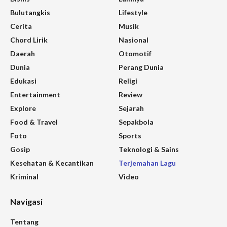
Bulutangkis
Lifestyle
Cerita
Musik
Chord Lirik
Nasional
Daerah
Otomotif
Dunia
Perang Dunia
Edukasi
Religi
Entertainment
Review
Explore
Sejarah
Food & Travel
Sepakbola
Foto
Sports
Gosip
Teknologi & Sains
Kesehatan & Kecantikan
Terjemahan Lagu
Kriminal
Video
Navigasi
Tentang