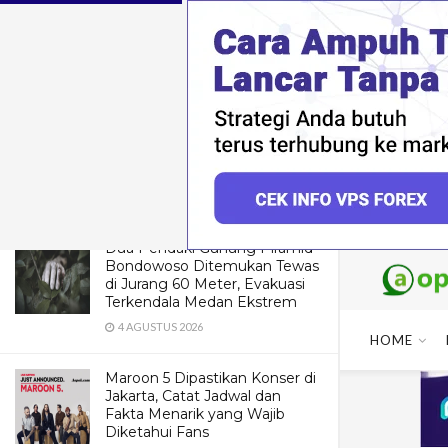
LATEST
TRENDING
[Lirik+Terjemahan] HANA – Cold
Night (Malam Dingin)
1 FEBRUARI 2026
Dua Pendaki Gunung Piramid
Bondowoso Ditemukan Tewas
di Jurang 60 Meter, Evakuasi
Terkendala Medan Ekstrem
4 AGUSTUS 2026
HOME
Maroon 5 Dipastikan Konser di
Jakarta, Catat Jadwal dan
Fakta Menarik yang Wajib
Diketahui Fans