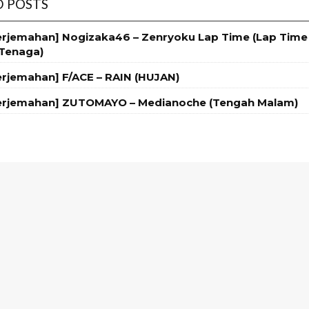
D POSTS
Terjemahan] Nogizaka46 – Zenryoku Lap Time (Lap Tim
Tenaga)
Terjemahan] F/ACE – RAIN (HUJAN)
Terjemahan] ZUTOMAYO – Medianoche (Tengah Malam)