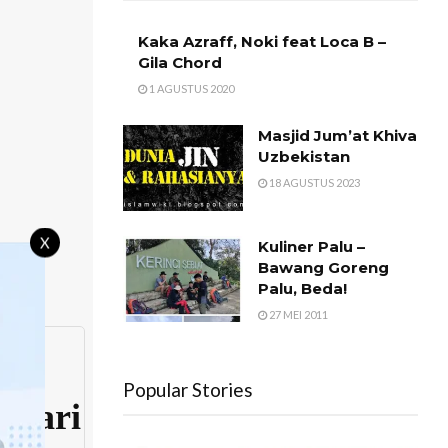
Kaka Azraff, Noki feat Loca B –
Gila Chord
1 AGUSTUS 2020
Masjid Jum’at Khiva
Uzbekistan
18 AGUSTUS 2023
X
Kuliner Palu –
Bawang Goreng
Palu, Beda!
27 MEI 2011
Popular Stories