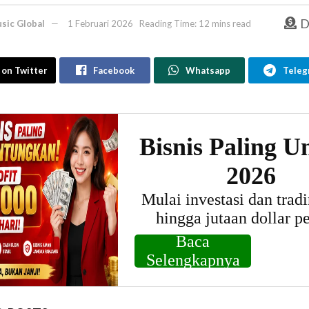
D
sic Global
1 Februari 2026
Reading Time: 12 mins read
 on Twitter
Facebook
Whatsapp
Teleg