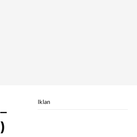
Iklan
–
)