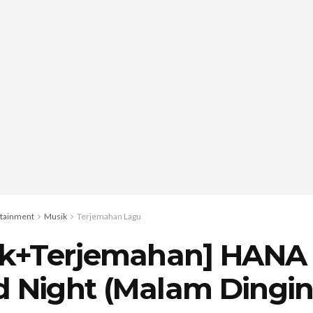
rtainment
Musik
Terjemahan Lagu
rik+Terjemahan] HANA 
d Night (Malam Dingin