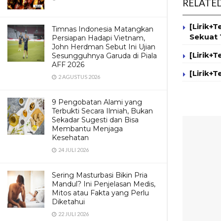
RELATE
[Lirik+
Timnas Indonesia Matangkan
Sekuat 
Persiapan Hadapi Vietnam,
John Herdman Sebut Ini Ujian
[Lirik+
Sesungguhnya Garuda di Piala
AFF 2026
[Lirik+
2 AGUSTUS 2026
9 Pengobatan Alami yang
Terbukti Secara Ilmiah, Bukan
Sekadar Sugesti dan Bisa
Membantu Menjaga
Kesehatan
24 JULI 2026
Sering Masturbasi Bikin Pria
Mandul? Ini Penjelasan Medis,
Mitos atau Fakta yang Perlu
Diketahui
22 JULI 2026