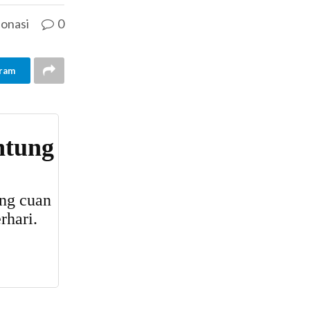
onasi
0
ram