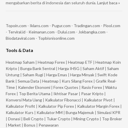
mengabarkan berita di indonesia dan seluruh dunia.
Lanjut baca »
Topoin.com
-
Iklans.com
-
Pugur.com
-
Tradingan.com
-
Piool.com
-
Terviral.id
-
Keimanan.com
-
Dului.com
-
Jokbangka.com
-
Biodataviral.com
-
Topbisnisonline.com
Tools & Data
Heatmap Saham
|
Heatmap Forex
|
Heatmap ETF
|
Heatmap Koin
Kripto
|
Bunga Bank Sentral
|
Harga IHSG
|
Saham Aktif
|
Saham
Untung
|
Saham Rugi
|
Harga Emas
|
Harga Minyak
|
Swift Kode
Bank
|
Semua Data
|
Heatmap
|
Kurs Silang Forex
|
Grafik Real-
Time
|
Kalender Ekonomi
|
Forex Quotes
|
Rasio Forex
|
Waktu
Forex
|
Top Berita Utama
|
Ikhtisar Pasar
|
Pasar Kripto
|
Konversi Mata Uang
|
Kalkulator Fibonacci
|
Kalkulator Pivot
|
Kalkulator Profit
|
Kalkulator Pip Forex
|
Kalkulator Margin Forex
|
Kalkulator Kurs
|
Kalkulator MM
|
Bunga Majemuk
|
Simulasi KPR
|
Donasi
|
Beli Crypto
|
Tukar Crypto
|
Mining Crypto
|
Top Broker
|
Market
|
Bonus
|
Penawaran