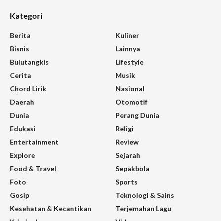
Kategori
Berita
Kuliner
Bisnis
Lainnya
Bulutangkis
Lifestyle
Cerita
Musik
Chord Lirik
Nasional
Daerah
Otomotif
Dunia
Perang Dunia
Edukasi
Religi
Entertainment
Review
Explore
Sejarah
Food & Travel
Sepakbola
Foto
Sports
Gosip
Teknologi & Sains
Kesehatan & Kecantikan
Terjemahan Lagu