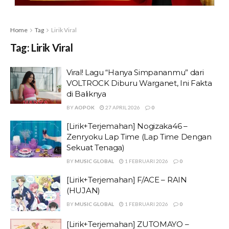
Home
Tag
Lirik Viral
Tag:
Lirik Viral
Viral! Lagu “Hanya Simpananmu” dari
VOLTROCK Diburu Warganet, Ini Fakta
di Baliknya
BY
AOPOK
27 APRIL 2026
0
[Lirik+Terjemahan] Nogizaka46 –
Zenryoku Lap Time (Lap Time Dengan
Sekuat Tenaga)
BY
MUSIC GLOBAL
1 FEBRUARI 2026
0
[Lirik+Terjemahan] F/ACE – RAIN
(HUJAN)
BY
MUSIC GLOBAL
1 FEBRUARI 2026
0
[Lirik+Terjemahan] ZUTOMAYO –