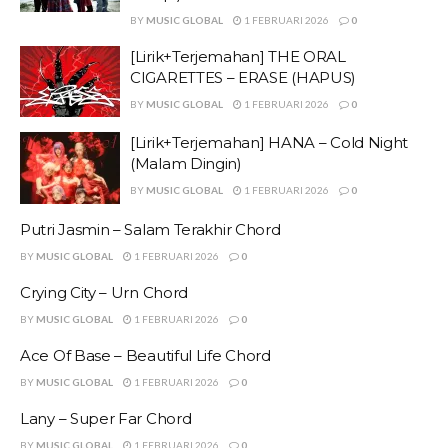
BY
MUSIC GLOBAL
1 FEBRUARI 2026
0
[Lirik+Terjemahan] THE ORAL
CIGARETTES – ERASE (HAPUS)
BY
MUSIC GLOBAL
1 FEBRUARI 2026
0
[Lirik+Terjemahan] HANA – Cold Night
(Malam Dingin)
BY
MUSIC GLOBAL
1 FEBRUARI 2026
0
Putri Jasmin – Salam Terakhir Chord
BY
MUSIC GLOBAL
1 FEBRUARI 2026
0
Crying City – Urn Chord
BY
MUSIC GLOBAL
1 FEBRUARI 2026
0
Ace Of Base – Beautiful Life Chord
BY
MUSIC GLOBAL
1 FEBRUARI 2026
0
Lany – Super Far Chord
BY
MUSIC GLOBAL
1 FEBRUARI 2026
0