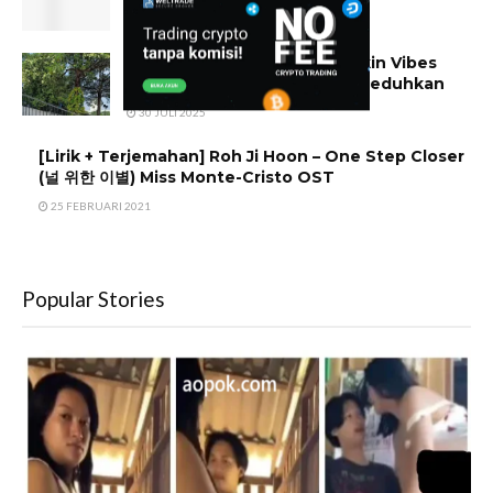
22 OKTOBER 2014
NGAOS Spesial Palestina, Bikin Vibes
Lapangan Banteng Kian Meneduhkan
30 JULI 2025
[Lirik + Terjemahan] Roh Ji Hoon – One Step Closer
(널 위한 이별) Miss Monte-Cristo OST
25 FEBRUARI 2021
Popular Stories