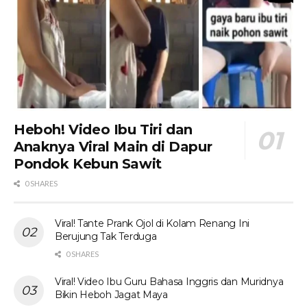
Heboh! Video Ibu Tiri dan
Anaknya Viral Main di Dapur
Pondok Kebun Sawit
0 SHARES
Viral! Tante Prank Ojol di Kolam Renang Ini
Berujung Tak Terduga
0 SHARES
Viral! Video Ibu Guru Bahasa Inggris dan Muridnya
Bikin Heboh Jagat Maya