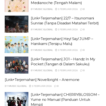
Medianoche (Tengah Malam)
BY
MUSIC GLOBAL
1 FEBRUARI 2026
0
[Lirik+Terjemahan] 22/7 – Itsunomani
Sunrise (Tanpa Disadari Matahari Terbit)
BY
MUSIC GLOBAL
1 FEBRUARI 2026
0
[Lirik+Terjemahan] Hey! Say! JUMP –
Hanikami (Tersipu Malu)
BY
MUSIC GLOBAL
1 FEBRUARI 2026
0
[Lirik+Terjemahan] JO1 – Handz In My
Pocket (Tangan di Dalam Sakuku)
BY
MUSIC GLOBAL
1 FEBRUARI 2026
0
[Lirik+Terjemahan] Novelbright – Anemone
BY
MUSIC GLOBAL
1 FEBRUARI 2026
0
[Lirik+Terjemahan] CHERRYBLOSSOM –
Yume no Manual (Panduan Untuk
Mimpi)