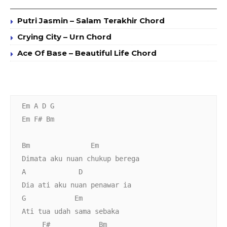
Putri Jasmin – Salam Terakhir Chord
Crying City – Urn Chord
Ace Of Base – Beautiful Life Chord
Em A D G 

Em F# Bm 

Bm               Em 

Dimata aku nuan chukup berega

A             D 

Dia ati aku nuan penawar ia 

G            Em 

Ati tua udah sama sebaka 

     F#            Bm 
