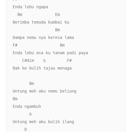
Enda lebu ngapa 

  Bm              Em 

Berimba temuda kumbai ku 

                  Bm 

Dampa nemu nya keresa lama 

F#                  Bm 

Enda lebu asa ku tanam padi paya 

    C#dim    G         F# 

Bak ke bulih tajau menaga 

       Bm               

Untung meh aku nemu beliung 

Bm  

Enda ngambuh 

       A 

Untung meh aku bulih ilang 

     D 
