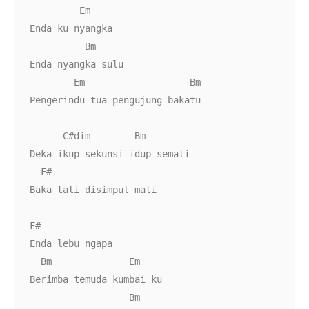
         Em 

Enda ku nyangka 

          Bm 

Enda nyangka sulu 

        Em                   Bm 

Pengerindu tua pengujung bakatu

      C#dim        Bm 

Deka ikup sekunsi idup semati 

  F# 

Baka tali disimpul mati 

F# 

Enda lebu ngapa 

  Bm              Em 

Berimba temuda kumbai ku 

                  Bm 
