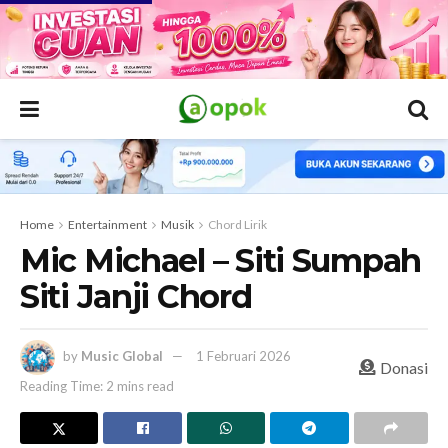
Home
Entertainment
Musik
Chord Lirik
Mic Michael – Siti Sumpah
Siti Janji Chord
by
Music Global
1 Februari 2026
Donasi
Reading Time: 2 mins read