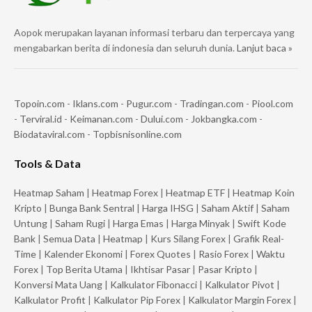
Aopok merupakan layanan informasi terbaru dan terpercaya yang
mengabarkan berita di indonesia dan seluruh dunia.
Lanjut baca »
Topoin.com
-
Iklans.com
-
Pugur.com
-
Tradingan.com
-
Piool.com
-
Terviral.id
-
Keimanan.com
-
Dului.com
-
Jokbangka.com
-
Biodataviral.com
-
Topbisnisonline.com
Tools & Data
Heatmap Saham
|
Heatmap Forex
|
Heatmap ETF
|
Heatmap Koin
Kripto
|
Bunga Bank Sentral
|
Harga IHSG
|
Saham Aktif
|
Saham
Untung
|
Saham Rugi
|
Harga Emas
|
Harga Minyak
|
Swift Kode
Bank
|
Semua Data
|
Heatmap
|
Kurs Silang Forex
|
Grafik Real-
Time
|
Kalender Ekonomi
|
Forex Quotes
|
Rasio Forex
|
Waktu
Forex
|
Top Berita Utama
|
Ikhtisar Pasar
|
Pasar Kripto
|
Konversi Mata Uang
|
Kalkulator Fibonacci
|
Kalkulator Pivot
|
Kalkulator Profit
|
Kalkulator Pip Forex
|
Kalkulator Margin Forex
|