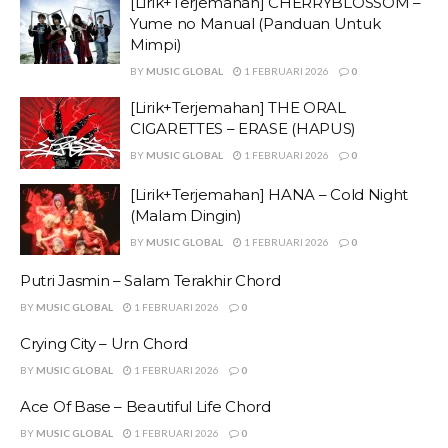
[Lirik+Terjemahan] CHERRYBLOSSOM –
Yume no Manual (Panduan Untuk
Mimpi)
BY
MUSIC GLOBAL
1 FEBRUARI 2026
0
[Lirik+Terjemahan] THE ORAL
CIGARETTES – ERASE (HAPUS)
BY
MUSIC GLOBAL
1 FEBRUARI 2026
0
[Lirik+Terjemahan] HANA – Cold Night
(Malam Dingin)
BY
MUSIC GLOBAL
1 FEBRUARI 2026
0
Putri Jasmin – Salam Terakhir Chord
BY
MUSIC GLOBAL
1 FEBRUARI 2026
0
Crying City – Urn Chord
BY
MUSIC GLOBAL
1 FEBRUARI 2026
0
Ace Of Base – Beautiful Life Chord
BY
MUSIC GLOBAL
1 FEBRUARI 2026
0