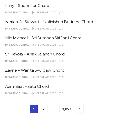
Lany – Super Far Chord
BY
MUSIC GLOBAL
1 FEBRUARI 2026
0
Neriah, Jc Stewart – Unfinished Business Chord
BY
MUSIC GLOBAL
1 FEBRUARI 2026
0
Mic Michael – Siti Sumpah Siti Janji Chord
BY
MUSIC GLOBAL
1 FEBRUARI 2026
0
Sri Fayola – Anak Jalanan Chord
BY
MUSIC GLOBAL
1 FEBRUARI 2026
0
Zayne – Wanita Syurgawi Chord
BY
MUSIC GLOBAL
1 FEBRUARI 2026
0
Azmi Saat – Satu Chord
BY
MUSIC GLOBAL
1 FEBRUARI 2026
0
1
2
…
1,057