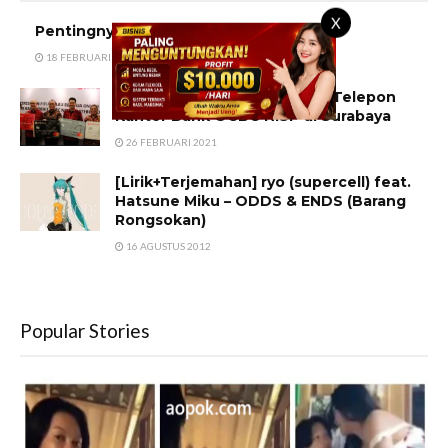
X
Pentingnya Grammar dalam IELTS
18 FEBRUARI 2010
Alamat Lengkap dan Nomor Telepon
Kantor Bank OCBC NISP di Surabaya
26 FEBRUARI 2021
[Lirik+Terjemahan] ryo (supercell) feat.
Hatsune Miku – ODDS & ENDS (Barang
Rongsokan)
16 AGUSTUS 2012
Popular Stories