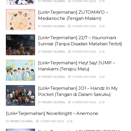
BY
MUSIC GLOBAL
1 FEBRUARI 2026
0
[Lirik+Terjemahan] ZUTOMAYO –
Medianoche (Tengah Malam)
BY
MUSIC GLOBAL
1 FEBRUARI 2026
0
[Lirik+Terjemahan] 22/7 – Itsunomani
Sunrise (Tanpa Disadari Matahari Terbit)
BY
MUSIC GLOBAL
1 FEBRUARI 2026
0
[Lirik+Terjemahan] Hey! Say! JUMP –
Hanikami (Tersipu Malu)
BY
MUSIC GLOBAL
1 FEBRUARI 2026
0
[Lirik+Terjemahan] JO1 – Handz In My
Pocket (Tangan di Dalam Sakuku)
BY
MUSIC GLOBAL
1 FEBRUARI 2026
0
[Lirik+Terjemahan] Novelbright – Anemone
BY
MUSIC GLOBAL
1 FEBRUARI 2026
0