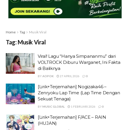
Home
Tag
Musik Viral
Tag:
Musik Viral
Viral! Lagu “Hanya Simpananmu” dari
VOLTROCK Diburu Warganet, Ini Fakta
di Baliknya
BY
AOPOK
27 APRIL 2026
0
[Lirik+Terjemahan] Nogizaka46 –
Zenryoku Lap Time (Lap Time Dengan
Sekuat Tenaga)
BY
MUSIC GLOBAL
1 FEBRUARI 2026
0
[Lirik+Terjemahan] F/ACE – RAIN
(HUJAN)