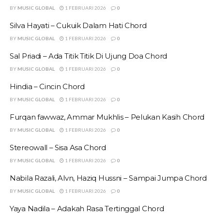
BY
MUSIC GLOBAL
1 FEBRUARI 2026
0
Silva Hayati – Cukuik Dalam Hati Chord
BY
MUSIC GLOBAL
1 FEBRUARI 2026
0
Sal Priadi – Ada Titik Titik Di Ujung Doa Chord
BY
MUSIC GLOBAL
1 FEBRUARI 2026
0
Hindia – Cincin Chord
BY
MUSIC GLOBAL
1 FEBRUARI 2026
0
Furqan fawwaz, Ammar Mukhlis – Pelukan Kasih Chord
BY
MUSIC GLOBAL
1 FEBRUARI 2026
0
Stereowall – Sisa Asa Chord
BY
MUSIC GLOBAL
1 FEBRUARI 2026
0
Nabila Razali, Alvn, Haziq Hussni – Sampai Jumpa Chord
BY
MUSIC GLOBAL
1 FEBRUARI 2026
0
Yaya Nadila – Adakah Rasa Tertinggal Chord