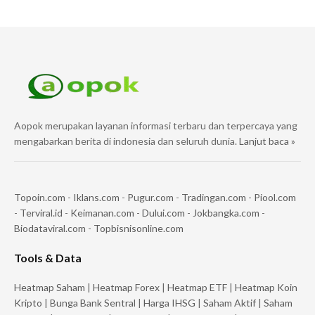
Aopok merupakan layanan informasi terbaru dan terpercaya yang
mengabarkan berita di indonesia dan seluruh dunia.
Lanjut baca »
Topoin.com
-
Iklans.com
-
Pugur.com
-
Tradingan.com
-
Piool.com
-
Terviral.id
-
Keimanan.com
-
Dului.com
-
Jokbangka.com
-
Biodataviral.com
-
Topbisnisonline.com
Tools & Data
Heatmap Saham
|
Heatmap Forex
|
Heatmap ETF
|
Heatmap Koin
Kripto
|
Bunga Bank Sentral
|
Harga IHSG
|
Saham Aktif
|
Saham