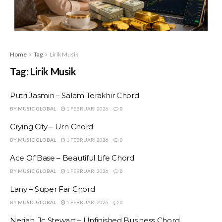
Home
Tag
Lirik Musik
Tag:
Lirik Musik
Putri Jasmin – Salam Terakhir Chord
BY
MUSIC GLOBAL
1 FEBRUARI 2026
0
Crying City – Urn Chord
BY
MUSIC GLOBAL
1 FEBRUARI 2026
0
Ace Of Base – Beautiful Life Chord
BY
MUSIC GLOBAL
1 FEBRUARI 2026
0
Lany – Super Far Chord
BY
MUSIC GLOBAL
1 FEBRUARI 2026
0
Neriah, Jc Stewart – Unfinished Business Chord