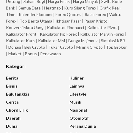
Untung
|
Saham Rugi
|
Harga Emas
|
Harga Minyak
|
Swift Kode
Bank
|
Semua Data
|
Heatmap
|
Kurs Silang Forex
|
Grafik Real-
Time
|
Kalender Ekonomi
|
Forex Quotes
|
Rasio Forex
|
Waktu
Forex
|
Top Berita Utama
|
Ikhtisar Pasar
|
Pasar Kripto
|
Konversi Mata Uang
|
Kalkulator Fibonacci
|
Kalkulator Pivot
|
Kalkulator Profit
|
Kalkulator Pip Forex
|
Kalkulator Margin Forex
|
Kalkulator Kurs
|
Kalkulator MM
|
Bunga Majemuk
|
Simulasi KPR
|
Donasi
|
Beli Crypto
|
Tukar Crypto
|
Mining Crypto
|
Top Broker
|
Market
|
Bonus
|
Penawaran
Kategori
Berita
Kuliner
Bisnis
Lainnya
Bulutangkis
Lifestyle
Cerita
Musik
Chord Lirik
Nasional
Daerah
Otomotif
Dunia
Perang Dunia