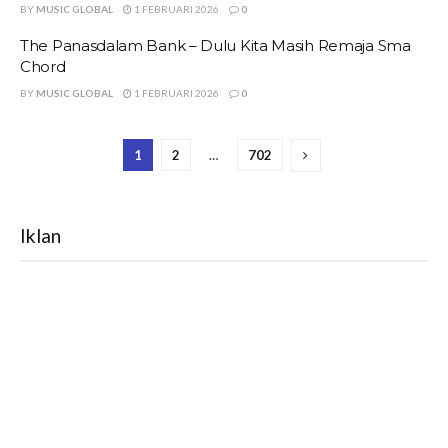
BY
MUSIC GLOBAL
1 FEBRUARI 2026
0
The Panasdalam Bank – Dulu Kita Masih Remaja Sma
Chord
BY
MUSIC GLOBAL
1 FEBRUARI 2026
0
1
2
…
702
Iklan