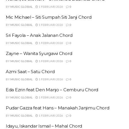
BY
MUSIC GLOBAL
1 FEBRUARI 2026
0
Mic Michael – Siti Sumpah Siti Janji Chord
BY
MUSIC GLOBAL
1 FEBRUARI 2026
0
Sri Fayola – Anak Jalanan Chord
BY
MUSIC GLOBAL
1 FEBRUARI 2026
0
Zayne – Wanita Syurgawi Chord
BY
MUSIC GLOBAL
1 FEBRUARI 2026
0
Azmi Saat – Satu Chord
BY
MUSIC GLOBAL
1 FEBRUARI 2026
0
Eda Ezrin feat Den Manjo – Cemburu Chord
BY
MUSIC GLOBAL
1 FEBRUARI 2026
0
Pudar Gazza feat Hans – Manakah Janjimu Chord
BY
MUSIC GLOBAL
1 FEBRUARI 2026
0
Idayu, Iskandar Ismail – Mahal Chord