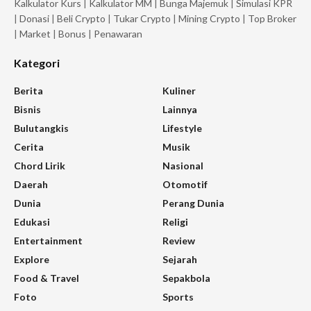
Kalkulator Kurs
|
Kalkulator MM
|
Bunga Majemuk
|
Simulasi KPR
|
Donasi
|
Beli Crypto
|
Tukar Crypto
|
Mining Crypto
|
Top Broker
|
Market
|
Bonus
|
Penawaran
Kategori
Berita
Kuliner
Bisnis
Lainnya
Bulutangkis
Lifestyle
Cerita
Musik
Chord Lirik
Nasional
Daerah
Otomotif
Dunia
Perang Dunia
Edukasi
Religi
Entertainment
Review
Explore
Sejarah
Food & Travel
Sepakbola
Foto
Sports