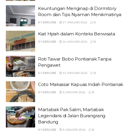
Keuntungan Menginap di Dormitory
Room dan Tips Nyaman Menikmatinya
BY
EXPLORE
17 JANUARI 2026
0
Kiat Hijrah dalam Konteks Berwisata
BY
EXPLORE
16 JANUARI 2026
0
Roti Tawar Bobo Pontianak Tanpa
Pengawet
BY
EXPLORE
15 JANUARI 2026
0
Coto Makassar Kapuas Indah Pontianak
BY
EXPLORE
9 JANUARI 2026
0
Martabak Pak Salim, Martabak
Legendaris di Jalan Burangrang
Bandung
BY
EXPLORE
4 JANUARI 2026
0