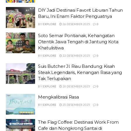
DIY Jadi Destinasi Favorit Liburan Tahun
Baru, Ini Enam Faktor Penguatnya
BY
EXPLORE
26 DESEMBER 2025
0
Soto Semar Pontianak, Kehangatan
Otentik Jawa Tengah di Jantung Kota
Khatulistiwa
BY
EXPLORE
22 DESEMBER 2025
0
Suis Butcher Jl. Riau Bandung: Kisah
Steak Legendaris, Kenangan Rasa yang
Tak Terlupakan
BY
EXPLORE
20 DESEMBER 2025
0
Mengkalibrasi Rasa
BY
EXPLORE
20 DESEMBER 2025
0
The Flag Coffee: Destinasi Work From
Cafe dan Nongkrong Santai di