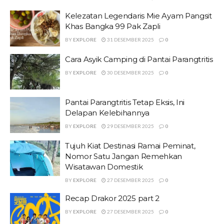
Kelezatan Legendaris Mie Ayam Pangsit
Khas Bangka 99 Pak Zapli
BY
EXPLORE
31 DESEMBER 2025
0
Cara Asyik Camping di Pantai Parangtritis
BY
EXPLORE
30 DESEMBER 2025
0
Pantai Parangtritis Tetap Eksis, Ini
Delapan Kelebihannya
BY
EXPLORE
29 DESEMBER 2025
0
Tujuh Kiat Destinasi Ramai Peminat,
Nomor Satu Jangan Remehkan
Wisatawan Domestik
BY
EXPLORE
27 DESEMBER 2025
0
Recap Drakor 2025 part 2
BY
EXPLORE
27 DESEMBER 2025
0