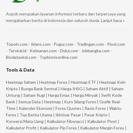
Aopok merupakan layanan informasi terbaru dan terpercaya yang
mengabarkan berita di indonesia dan seluruh dunia.
Lanjut baca »
Topoin.com
-
Iklans.com
-
Pugur.com
-
Tradingan.com
-
Piool.com
-
Terviral.id
-
Keimanan.com
-
Dului.com
-
Jokbangka.com
-
Biodataviral.com
-
Topbisnisonline.com
Tools & Data
Heatmap Saham
|
Heatmap Forex
|
Heatmap ETF
|
Heatmap Koin
Kripto
|
Bunga Bank Sentral
|
Harga IHSG
|
Saham Aktif
|
Saham
Untung
|
Saham Rugi
|
Harga Emas
|
Harga Minyak
|
Swift Kode
Bank
|
Semua Data
|
Heatmap
|
Kurs Silang Forex
|
Grafik Real-
Time
|
Kalender Ekonomi
|
Forex Quotes
|
Rasio Forex
|
Waktu
Forex
|
Top Berita Utama
|
Ikhtisar Pasar
|
Pasar Kripto
|
Konversi Mata Uang
|
Kalkulator Fibonacci
|
Kalkulator Pivot
|
Kalkulator Profit
|
Kalkulator Pip Forex
|
Kalkulator Margin Forex
|