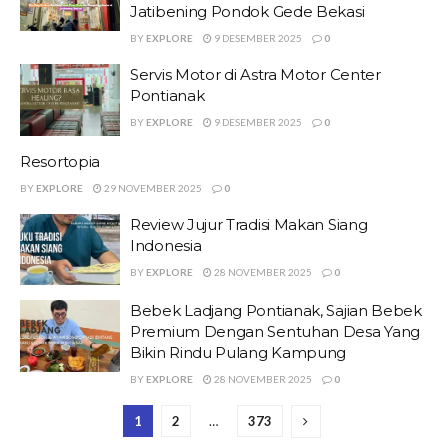
Jatibening Pondok Gede Bekasi
BY
EXPLORE
9 DESEMBER 2025
0
Servis Motor di Astra Motor Center
Pontianak
BY
EXPLORE
9 DESEMBER 2025
0
Resortopia
BY
EXPLORE
29 NOVEMBER 2025
0
Review Jujur Tradisi Makan Siang
Indonesia
BY
EXPLORE
28 NOVEMBER 2025
0
Bebek Ladjang Pontianak, Sajian Bebek
Premium Dengan Sentuhan Desa Yang
Bikin Rindu Pulang Kampung
BY
EXPLORE
28 NOVEMBER 2025
0
1
2
…
373