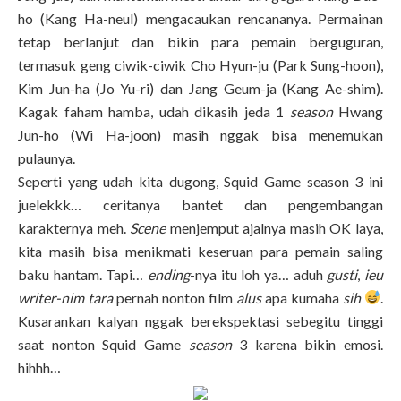
ho (Kang Ha-neul) mengacaukan rencananya. Permainan
tetap berlanjut dan bikin para pemain berguguran,
termasuk geng ciwik-ciwik Cho Hyun-ju (Park Sung-hoon),
Kim Jun-ha (Jo Yu-ri) dan Jang Geum-ja (Kang Ae-shim).
Kagak faham hamba, udah dikasih jeda 1
season
Hwang
Jun-ho (Wi Ha-joon) masih nggak bisa menemukan
pulaunya.
Seperti yang udah kita dugong, Squid Game season 3 ini
juelekkk… ceritanya bantet dan pengembangan
karakternya meh.
Scene
menjemput ajalnya masih OK laya,
kita masih bisa menikmati keseruan para pemain saling
baku hantam. Tapi…
ending
-nya itu loh ya… aduh
gusti
,
ieu
writer-nim tara
pernah nonton film
alus
apa kumaha
sih
.
Kusarankan kalyan nggak berekspektasi sebegitu tinggi
saat nonton Squid Game
season
3 karena bikin emosi.
hihhh…