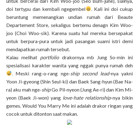
untuk bercerai dari Kim Woo-joo (Seo Bum-june), sialnya,
doi tertypu dan kembali ngegembel
. Kali ini doi cukup
beruntung memenangkan undian rumah dari Beaute
Departement Store, sekaligus bertemu denagn Kim Woo-
joo (Choi Woo-sik). Karena suatu hal mereka bersepakat
untuk berpura-pura untuk jadi pasangan suami istri demi
mendapatkan rumah tersebut.
Kalau melihat
portfolio
drakornya mb Jung So-min ini
spesialisasi karakter wanita yang nggak punya rumah deh
. Meski rang-o-rang nge-
ship second lead-
nya yakni
Yoon Ji-gyeong (Shin Seul-ki) dan Baek Sang-hyun (Bae Na-
ra) aku mah nge-
ship
Go Pil-nyeon (Jung Ae-ri) dan Kim Mi-
yeon (Baek Ji-won) yang
love-hate relationship
-nya bikin
gemes. Would You Marry Me ini adalah drakor ringan yang
cocok untuk ditonton saat makan.