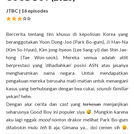
JTBC | 16 episodes
☆☆
Bercerita tentang tim khusus di kepolisian Korea yang
beranggotakan Yoon Dong-Joo (Park Bo-gum), Ji Han-Na
(Kim So-Hyun), Kim jong-hyeon (Lee Sang-yi) dan Shin Jae-
hong (Tae Won-seok). Mereka semua adalah atlit
berprestasi yang ‘dihadiahkan’ posisi ASN atas jasanya
mengharumkan nama negara. Untuk mendapatkan
pengakuan mereka berusaha mati-matian untuk menangani
kasus yang berhubungan dengan bea cukai,
sounds familiar
yekan? hehe.
Dengan alur cerita dan
cast
yang
terkesan
menjanjikan
seharusnya Good Boy ini populer siya
. Mungkin karena
aku lagi nggak
mood
nonton drakor melihat Park Bo-gum
ditabokin mulu
teh
B aja. Gimana ya… doi cemen sih
.