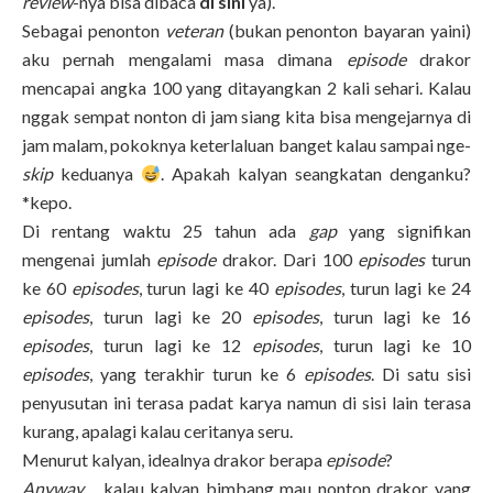
review
-nya bisa dibaca
di sini
ya).
Sebagai penonton
veteran
(bukan penonton bayaran yaini)
aku pernah mengalami masa dimana
episode
drakor
mencapai angka 100 yang ditayangkan 2 kali sehari. Kalau
nggak sempat nonton di jam siang kita bisa mengejarnya di
jam malam, pokoknya keterlaluan banget kalau sampai nge-
skip
keduanya
. Apakah kalyan seangkatan denganku?
*kepo.
Di rentang waktu 25 tahun ada
gap
yang signifikan
mengenai jumlah
episode
drakor. Dari 100
episodes
turun
ke 60
episodes
, turun lagi ke 40
episodes
, turun lagi ke 24
episodes
, turun lagi ke 20
episodes
, turun lagi ke 16
episodes
, turun lagi ke 12
episodes
, turun lagi ke 10
episodes
, yang terakhir turun ke 6
episodes
. Di satu sisi
penyusutan ini terasa padat karya namun di sisi lain terasa
kurang, apalagi kalau ceritanya seru.
Menurut kalyan, idealnya drakor berapa
episode
?
Anyway
… kalau kalyan bimbang mau nonton drakor yang