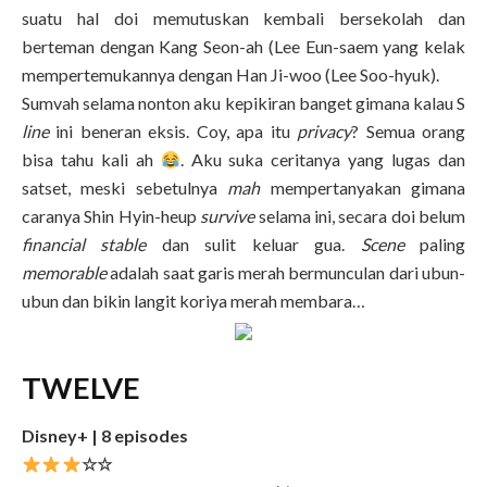
suatu hal doi memutuskan kembali bersekolah dan
berteman dengan Kang Seon-ah (Lee Eun-saem yang kelak
mempertemukannya dengan Han Ji-woo (Lee Soo-hyuk).
Sumvah selama nonton aku kepikiran banget gimana kalau S
line
ini beneran eksis. Coy, apa itu
privacy
? Semua orang
bisa tahu kali ah
. Aku suka ceritanya yang lugas dan
satset, meski sebetulnya
mah
mempertanyakan gimana
caranya Shin Hyin-heup
survive
selama ini, secara doi belum
financial stable
dan sulit keluar gua.
Scene
paling
memorable
adalah saat garis merah bermunculan dari ubun-
ubun dan bikin langit koriya merah membara…
TWELVE
Disney+ | 8 episodes
☆☆