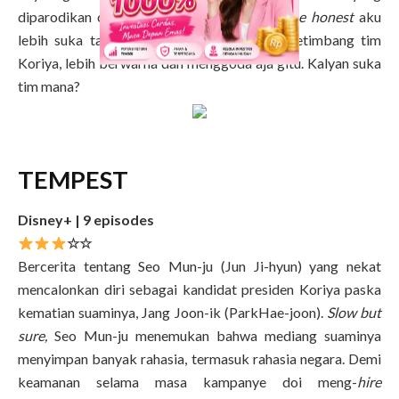
diparodikan oleh
netizen
, sa ae niya
.
To be honest
aku
lebih suka tampilan
visual
-nya tim China ketimbang tim
Koriya, lebih berwarna dan menggoda aja gitu. Kalyan suka
tim mana?
TEMPEST
Disney+ | 9 episodes
☆☆
Bercerita tentang Seo Mun-ju (Jun Ji-hyun) yang nekat
mencalonkan diri sebagai kandidat presiden Koriya paska
kematian suaminya, Jang Joon-ik (ParkHae-joon).
Slow but
sure,
Seo Mun-ju menemukan bahwa mediang suaminya
menyimpan banyak rahasia, termasuk rahasia negara. Demi
keamanan selama masa kampanye doi meng-
hire