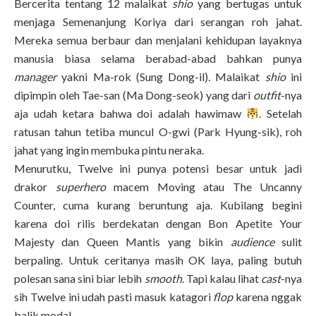
Bercerita tentang 12 malaikat
shio
yang bertugas untuk
menjaga Semenanjung Koriya dari serangan roh jahat.
Mereka semua berbaur dan menjalani kehidupan layaknya
manusia biasa selama berabad-abad bahkan punya
manager
yakni Ma-rok (Sung Dong-il). Malaikat
shio
ini
dipimpin oleh Tae-san (Ma Dong-seok) yang dari
outfit
-nya
aja udah ketara bahwa doi adalah hawimaw
. Setelah
ratusan tahun tetiba muncul O-gwi (Park Hyung-sik), roh
jahat yang ingin membuka pintu neraka.
Menurutku, Twelve ini punya potensi besar untuk jadi
drakor
superhero
macem Moving atau The Uncanny
Counter, cuma kurang beruntung aja. Kubilang begini
karena doi rilis berdekatan dengan Bon Apetite Your
Majesty dan Queen Mantis yang bikin
audience
sulit
berpaling. Untuk ceritanya masih OK laya, paling butuh
polesan sana sini biar lebih
smooth
. Tapi kalau lihat
cast
-nya
sih Twelve ini udah pasti masuk katagori
flop
karena nggak
balik modal.