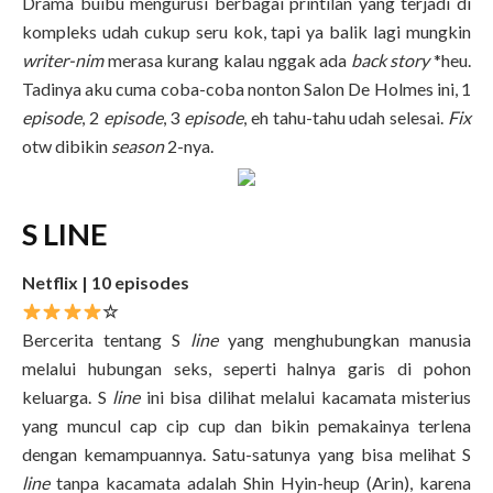
Drama buibu mengurusi berbagai printilan yang terjadi di
kompleks udah cukup seru kok, tapi ya balik lagi mungkin
writer-nim
merasa kurang kalau nggak ada
back story
*heu.
Tadinya aku cuma coba-coba nonton Salon De Holmes ini, 1
episode
, 2
episode
, 3
episode
, eh tahu-tahu udah selesai.
Fix
otw dibikin
season
2-nya.
S LINE
Netflix | 10 episodes
☆
Bercerita tentang S
line
yang menghubungkan manusia
melalui hubungan seks, seperti halnya garis di pohon
keluarga. S
line
ini bisa dilihat melalui kacamata misterius
yang muncul cap cip cup dan bikin pemakainya terlena
dengan kemampuannya. Satu-satunya yang bisa melihat S
line
tanpa kacamata adalah Shin Hyin-heup (Arin), karena