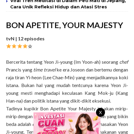
Viral Tren Meditasi di Dalam Peti Mati di Jepang,
Cara Unik Refleksi Hidup dan Atasi Stres
BON APETITE, YOUR MAJESTY
tvN | 12 episodes
☆
Bercerita tentang Yeon Ji-young (Im Yoon-ah) seorang
chef
Prancis yang
time travel
ke era Joseon dan bertemu dengan
raja tiran Yi-heon (Lee Chae-Min) yang menjadikannya koki
istana. Bukan hal yang mudah tentcunya karena Yeon Ji-
young mesti menghadapi keculasan Kang Mok-ju (Kang
Han-na) dan politik istana yang dikit-dikit eksekusi.
Tadinya kupikir Bon Apetite Your Majesty ini akan mirip-
X
mirip dengan Mr. Queen,
so far
memang mirip sih yang bikin
beda adalah
editing
lebaynya saat mencicipi masakan Yeon
Ji-young. Termasuk ekspresi para pencicip makanan yang