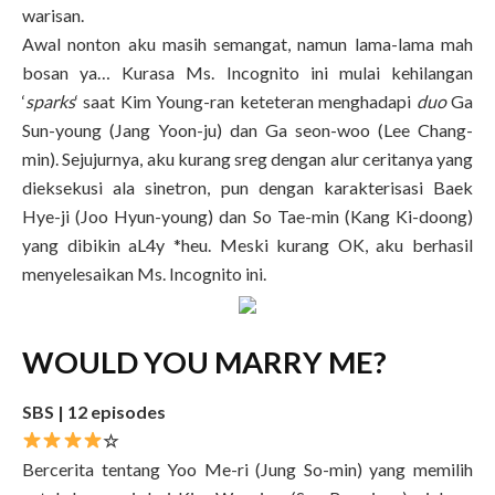
warisan.
Awal nonton aku masih semangat, namun lama-lama mah
bosan ya… Kurasa Ms. Incognito ini mulai kehilangan
‘
sparks
‘ saat Kim Young-ran keteteran menghadapi
duo
Ga
Sun-young (Jang Yoon-ju) dan Ga seon-woo (Lee Chang-
min). Sejujurnya, aku kurang sreg dengan alur ceritanya yang
dieksekusi ala sinetron, pun dengan karakterisasi Baek
Hye-ji (Joo Hyun-young) dan So Tae-min (Kang Ki-doong)
yang dibikin aL4y *heu. Meski kurang OK, aku berhasil
menyelesaikan Ms. Incognito ini.
WOULD YOU MARRY ME?
SBS | 12 episodes
☆
Bercerita tentang Yoo Me-ri (Jung So-min) yang memilih