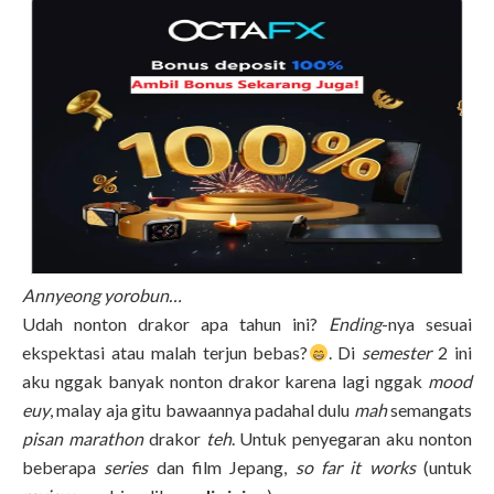
Annyeong yorobun…
Udah nonton drakor apa tahun ini?
Ending
-nya sesuai
ekspektasi atau malah terjun bebas?
. Di
semester
2 ini
aku nggak banyak nonton drakor karena lagi nggak
mood
euy
, malay aja gitu bawaannya padahal dulu
mah
semangats
pisan marathon
drakor
teh
. Untuk penyegaran aku nonton
beberapa
series
dan film Jepang,
so far it works
(untuk