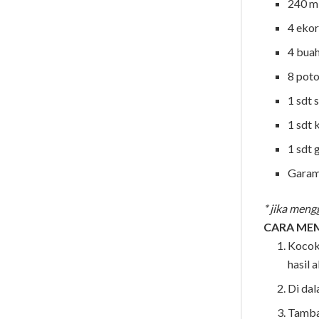
240 ml
4 eko
4 buah
8 pot
1 sdt 
1 sdt 
1 sdt 
Garam
* jika meng
CARA ME
Kocok
hasil a
Di dal
Tamba