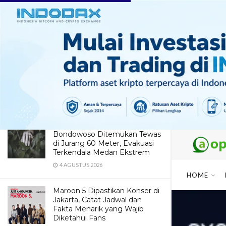
LATEST
TRENDING
CARA MEMBUAT CHAWAN
MUSHI KHAS JEPANG
14 AGUSTUS 2022
Dua Pendaki Gunung Piramid
Bondowoso Ditemukan Tewas
di Jurang 60 Meter, Evakuasi
Terkendala Medan Ekstrem
4 AGUSTUS 2026
HOME
Maroon 5 Dipastikan Konser di
Jakarta, Catat Jadwal dan
Fakta Menarik yang Wajib
Diketahui Fans