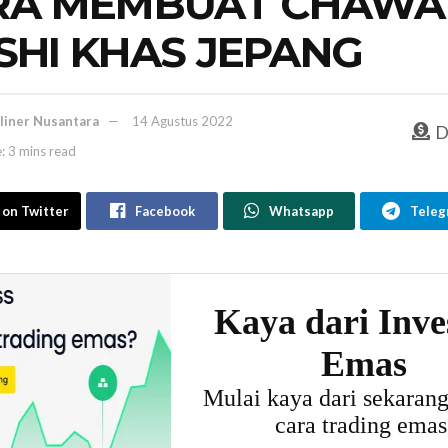
RA MEMBUAT CHAWA
HI KHAS JEPANG
liner Nusantara
14 Agustus 2022
D
: 3 mins read
 on Twitter
Facebook
Whatsapp
Teleg