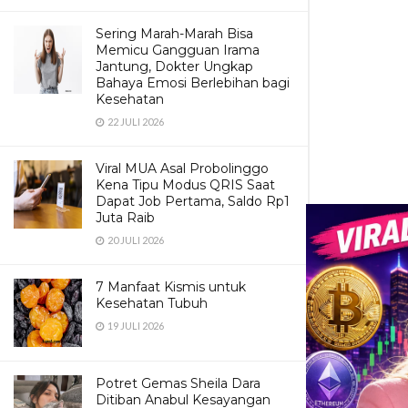
Sering Marah-Marah Bisa
Memicu Gangguan Irama
Jantung, Dokter Ungkap
Bahaya Emosi Berlebihan bagi
Kesehatan
22 JULI 2026
Viral MUA Asal Probolinggo
Kena Tipu Modus QRIS Saat
Dapat Job Pertama, Saldo Rp1
Juta Raib
RELATE
20 JULI 2026
Kuliner
7 Manfaat Kismis untuk
Kuliner
Kesehatan Tubuh
Pojok K
19 JULI 2026
Kuliner
Potret Gemas Sheila Dara
Ditiban Anabul Kesayangan
Menurut s