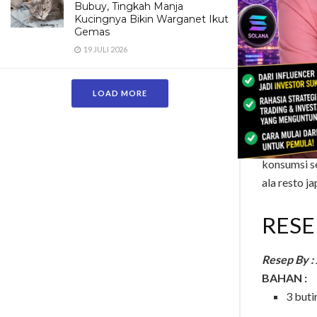
Bubuy, Tingkah Manja
tradisiona
Kucingnya Bikin Warganet Ikut
Gemas
chawan mus
19 JULI 2026
bertekstur 
Menu masak
dicampur d
LOAD MORE
bergizi. B
Sushi Tei A
ala rumaha
konsumsi s
ala resto ja
RESE
Resep By :
BAHAN :
3 buti