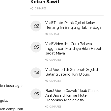
Kebun Sawit
0 SHARES
Viral! Tante Prank Ojol di Kolam
Renang Ini Berujung Tak Terduga
0 SHARES
Viral! Video Ibu Guru Bahasa
Inggris dan Muridnya Bikin Heboh
Jagat Maya
0 SHARES
Viral Video Tak Senonoh Sejoli di
Batang Jateng, Kini Diburu
0 SHARES
 berbusa agar
Baru! Video Cewek Jilbab Cantik
Asal Jawa di Kamar Hotel
Hebohkan Media Sosial
gula.
0 SHARES
tkan campuran