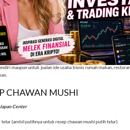
l khas Jepang. Resep chawan mushi tak terlalu sulit untuk dib
hi putih telur disajikan dalam ramekin atau cangkir kecil kh
seperti puding halus. Namun, ini adalah hidangan custard telur yang
an ini adalah hidangan custard telur yang gurih. Sebagai isian
engan udang, kue ikan kamaboko, jamur shiitake, dan daun bawan
erikut kumpulan rahasia aneka kreasi dan variasi olahan resepi
la Jepang halal sajian sedap istimewa lengkap dengan cara bikin se
n (Homemade), step by step anti gagal yang simple, mudah dan 
endiri maupun untuk jualan ide usaha bisnis rumah makan, restor
pan.
P CHAWAN MUSHI
 Japan Center
r telur (ambil putihnya untuk resep chawan mushi putih telur)