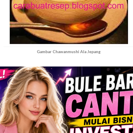
Gambar Chawanmushi Ala Jepang
D POSTS
 Sukabumi – Bubur Ayam Odeon
 Bojonegoro – Tahu Campur dan Lontong Kikil Cak Adi (
antor Pos)
 Bojonegoro – Warung Kikil Mbah Su
itus Wikipedia. Chawan mushi atau chawanmushi adalah mak