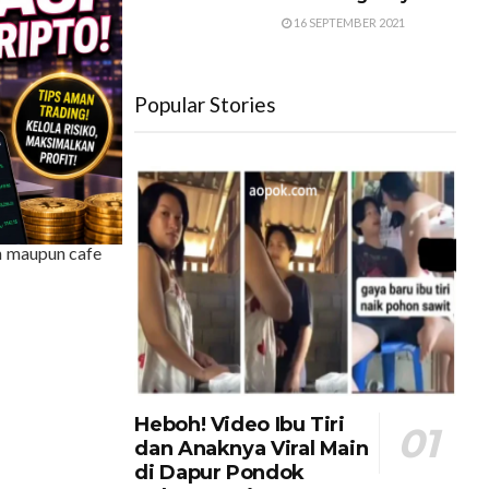
uat. Hidangan
16 SEPTEMBER 2021
as Jepang dan
 gurih.
Popular Stories
nya, biasanya
g yang sangat
 chawan mushi
ndiri di rumah
praktis untuk
an maupun cafe
Heboh! Video Ibu Tiri
dan Anaknya Viral Main
di Dapur Pondok