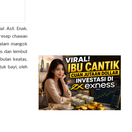
l Asli Enak.
 resep chawan
 dalam mangok
us dan lembut
ulan keatas.
uk bayi, oleh