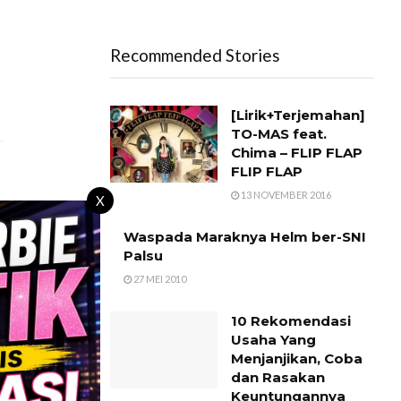
Recommended Stories
[Lirik+Terjemahan]
TO-MAS feat.
Chima – FLIP FLAP
FLIP FLAP
13 NOVEMBER 2016
X
Waspada Maraknya Helm ber-SNI
Palsu
27 MEI 2010
Pindahan
10 Rekomendasi
Usaha Yang
Menjanjikan, Coba
dan Rasakan
Keuntungannya
anan pembuka