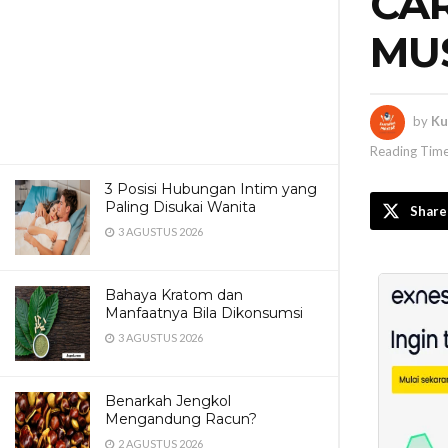
CA
MUS
by
Ku
Reading Time
3 Posisi Hubungan Intim yang
Paling Disukai Wanita
Share
3 AGUSTUS 2026
Bahaya Kratom dan
Manfaatnya Bila Dikonsumsi
3 AGUSTUS 2026
Benarkah Jengkol
Mengandung Racun?
2 AGUSTUS 2026