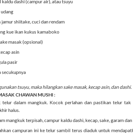
 kaldu dashi (campur air), atau tsuyu
r udang
 jamur shiitake, cuci dan rendam
ong kue ikan kukus kamaboko
sake masak (opsional)
kecap asin
gula pasir
 secukupnya
gunakan tsuyu, maka hilangkan sake masak, kecap asin, dan dashi.
MASAK CHAWAN MUSHI :
 telur dalam mangkuk. Kocok perlahan dan pastikan telur tak
khir halus.
am mangkuk terpisah, campur kaldu dashi, kecap, sake, garam dan 
hkan campuran ini ke telur sambil terus diaduk untuk mendapa