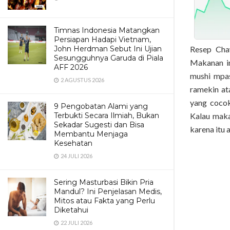
Timnas Indonesia Matangkan
Persiapan Hadapi Vietnam,
Resep Cha
John Herdman Sebut Ini Ujian
Sesungguhnya Garuda di Piala
Makanan in
AFF 2026
mushi mpas
2 AGUSTUS 2026
ramekin at
yang coco
9 Pengobatan Alami yang
Kalau maka
Terbukti Secara Ilmiah, Bukan
Sekadar Sugesti dan Bisa
karena itu 
Membantu Menjaga
Kesehatan
24 JULI 2026
Sering Masturbasi Bikin Pria
Mandul? Ini Penjelasan Medis,
Mitos atau Fakta yang Perlu
Diketahui
22 JULI 2026