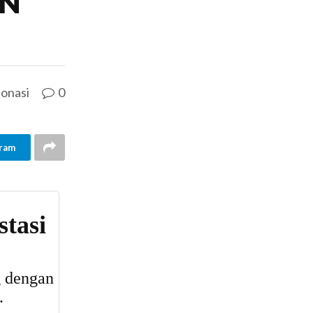
N
onasi
0
ram