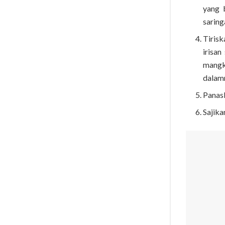
yang 
saring
Tirisk
irisa
mangk
dalam
Panas
Sajika