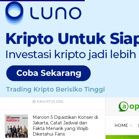
LATEST
TRENDING
Kuliner Bojonegoro – Soto Ayam
Mbak Cicik
24 JANUARI 2025
Dua Pendaki Gunung Piramid
Bondowoso Ditemukan Tewas
di Jurang 60 Meter, Evakuasi
Terkendala Medan Ekstrem
4 AGUSTUS 2026
Maroon 5 Dipastikan Konser di
Jakarta, Catat Jadwal dan
HOME
Fakta Menarik yang Wajib
Diketahui Fans