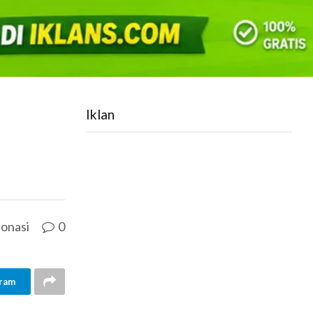
Iklan
onasi
0
ram