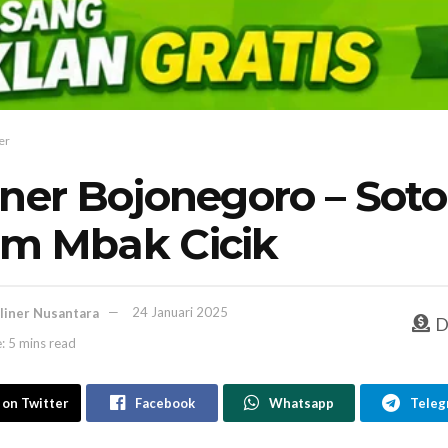
er
iner Bojonegoro – Soto
m Mbak Cicik
liner Nusantara
24 Januari 2025
D
: 5 mins read
 on Twitter
Facebook
Whatsapp
Teleg