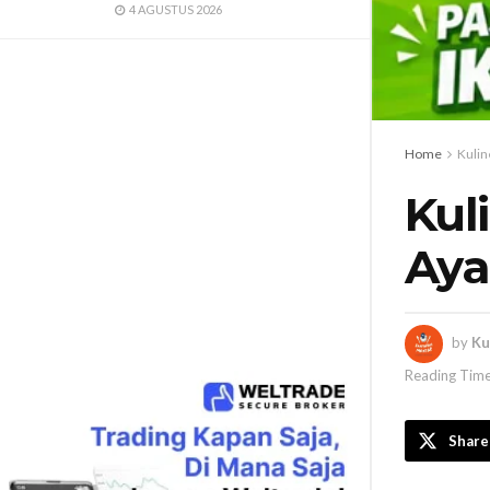
4 AGUSTUS 2026
Home
Kulin
Kul
Aya
by
Ku
Reading Time
Share