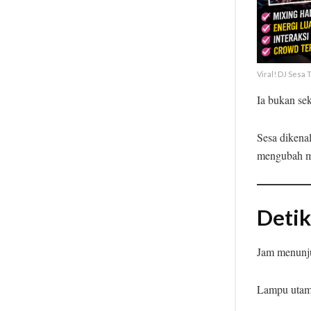
Viral! DJ Sesa
Ia bukan sek
Sesa dikena
mengubah ma
Detik
Jam menunj
Lampu utama