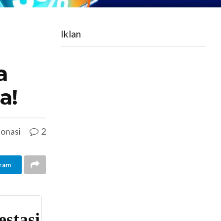
Iklan
a
a!
onasi
2
ram