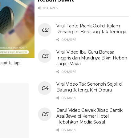
 Penuh Haru
0 SHARES
Viral! Tante Prank Ojol di Kolam
Renang Ini Berujung Tak Terduga
0 SHARES
Viral! Video Ibu Guru Bahasa
rformance
Inggris dan Muridnya Bikin Heboh
antik, tapi
Jagat Maya
0 SHARES
Viral Video Tak Senonoh Sejoli di
Batang Jateng, Kini Diburu
0 SHARES
Baru! Video Cewek Jilbab Cantik
Asal Jawa di Kamar Hotel
Hebohkan Media Sosial
0 SHARES