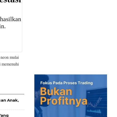
 neon mulai
ai memenuhi
san Anak,
Yang