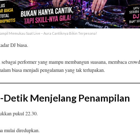
 Tampil Memukau Saat Live – Aura Cantiknya Bikin Terpesona!
adar DJ biasa.
l sebagai performer yang mampu membangun suasana, membaca crowd
lam biasa menjadi pengalaman yang tak terlupakan.
-Detik Menjelang Penampilan
ukkan pukul 22.30.
 mulai diredupkan.