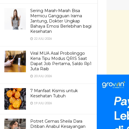
Sering Marah-Marah Bisa
Memicu Gangguan Irama
Jantung, Dokter Ungkap
Bahaya Emosi Berlebihan bagi
Kesehatan
22 JULI 2026
Viral MUA Asal Probolinggo
Kena Tipu Modus QRIS Saat
Dapat Job Pertama, Saldo Rp1
Juta Raib
20 JULI 2026
7 Manfaat Kismis untuk
Kesehatan Tubuh
Karena yang
19 JULI 2026
media sosia
panggung.
Potret Gemas Sheila Dara
Ditiban Anabul Kesayangan