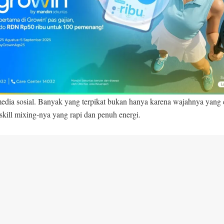
 El Rumi Resmi Menikahi Syifa Hadju, Akad Nikah Khidmat dan
ffles Jakarta
 Sebenarnya DJ Sesa?
a mulai dikenal luas setelah beberapa potongan videonya saat live pe
media sosial. Banyak yang terpikat bukan hanya karena wajahnya yang c
skill mixing-nya yang rapi dan penuh energi.