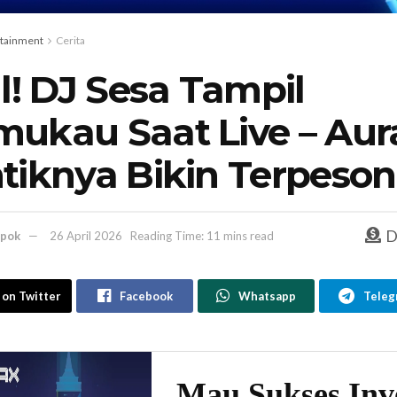
rtainment
Cerita
al! DJ Sesa Tampil
ukau Saat Live – Aur
tiknya Bikin Terpeson
D
pok
26 April 2026
Reading Time: 11 mins read
 on Twitter
Facebook
Whatsapp
Teleg