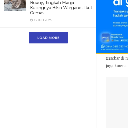
Baca:
Sah!
Bubuy, Tingkah Manja
Kucingnya Bikin Warganet Ikut
di Hotel Ra
Gemas
19 JULI 2026
Siapa
LOAD MORE
Nama DJ Ses
tersebar di 
juga karena 