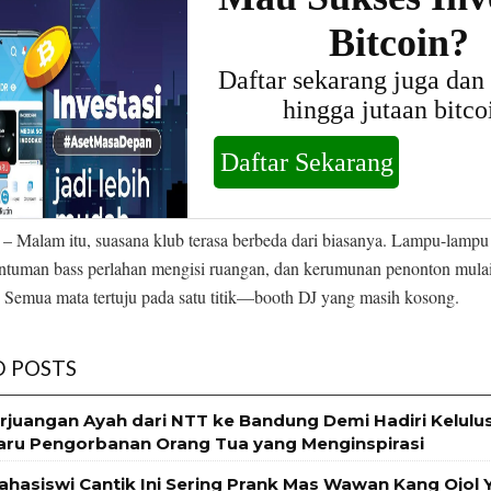
– Malam itu, suasana klub terasa berbeda dari biasanya. Lampu-lampu
ntuman bass perlahan mengisi ruangan, dan kerumunan penonton mul
a. Semua mata tertuju pada satu titik—booth DJ yang masih kosong.
D POSTS
Perjuangan Ayah dari NTT ke Bandung Demi Hadiri Kelulu
aru Pengorbanan Orang Tua yang Menginspirasi
ahasiswi Cantik Ini Sering Prank Mas Wawan Kang Ojol 