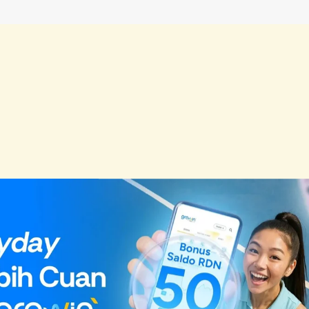
DJ Sesa
 akan tampil adalah
—sosok yang belakangan ini viral di berb
l karena penampilannya yang memikat dan energinya yang luar biasa di 