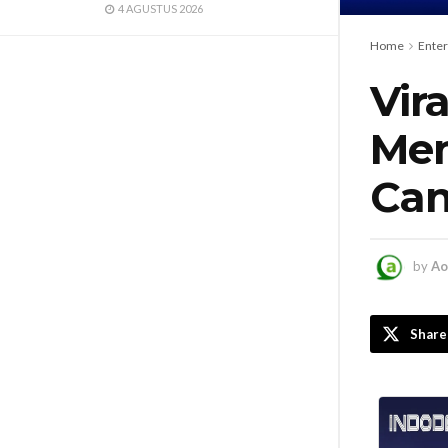
4 AGUSTUS 2026
Home
Ente
Vir
Mem
Can
by
Ao
Share