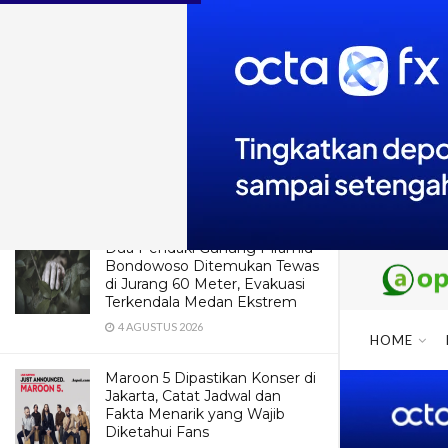
LATEST
TRENDING
Viral! DJ Sesa Tampil Memukau
Saat Live – Aura Cantiknya Bikin
Terpesona!
26 APRIL 2026
Dua Pendaki Gunung Piramid
Bondowoso Ditemukan Tewas
di Jurang 60 Meter, Evakuasi
Terkendala Medan Ekstrem
4 AGUSTUS 2026
HOME
Maroon 5 Dipastikan Konser di
Jakarta, Catat Jadwal dan
Fakta Menarik yang Wajib
Diketahui Fans