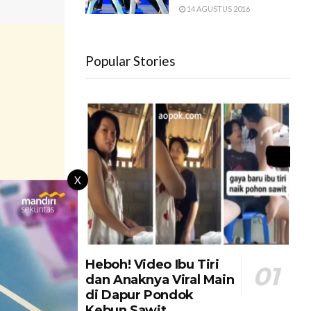
14 AGUSTUS 2016
Popular Stories
X
agai platform
atas
Heboh! Video Ibu Tiri
dan Anaknya Viral Main
di Dapur Pondok
Kebun Sawit