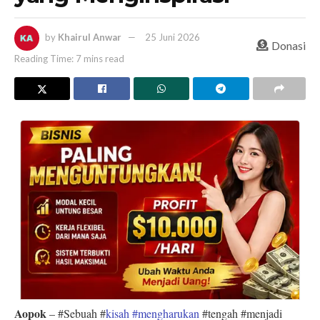
by
Khairul Anwar
25 Juni 2026
Donasi
Reading Time: 7 mins read
Aopok
– #Sebuah #
kisah #mengharukan
#tengah #menjadi