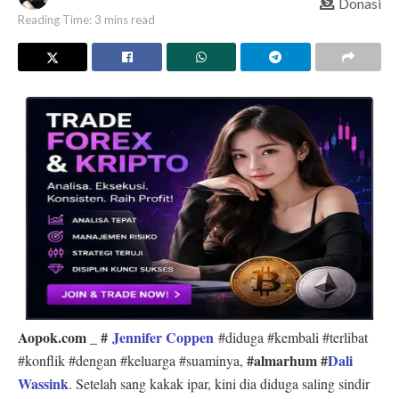
Donasi
Reading Time: 3 mins read
Aopok.com
#
Jennifer Coppen
_
#diduga #kembali #terlibat
#almarhum
#
Dali
#konflik #dengan #keluarga #suaminya,
Wassink
. Setelah sang kakak ipar, kini dia diduga saling sindir