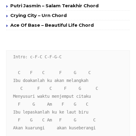
Putri Jasmin – Salam Terakhir Chord
Crying City – Urn Chord
Ace Of Base – Beautiful Life Chord
Intro: c-F-C C-F-G-C 
  C    F    C      F     G     C
Ibu doakanlah ku akan melangkah
   C      F    C     F     G      C
Menyusuri waktu menjemput citaku
  F     G     Am    F    G    C
Ibu lepaskanlah ku ke laut biru
  F    G    C Am   F     G       C
Akan kuarungi     akan kuseberangi