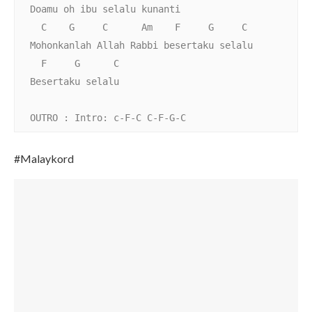
Doamu oh ibu selalu kunanti
  C    G     C      Am    F     G     C
Mohonkanlah Allah Rabbi besertaku selalu
  F     G      C
Besertaku selalu
OUTRO : Intro: c-F-C C-F-G-C 
#Malaykord