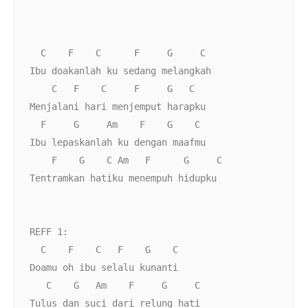
  C    F    C      F     G     C
Ibu doakanlah ku sedang melangkah
    C   F    C     F     G   C
Menjalani hari menjemput harapku 
  F     G     Am    F    G    C
Ibu lepaskanlah ku dengan maafmu
    F    G    C Am   F      G     C
Tentramkan hatiku menempuh hidupku
REFF 1:  
  C    F    C   F    G    C   
Doamu oh ibu selalu kunanti
   C    G   Am    F     G     C        
Tulus dan suci dari relung hati