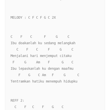
MELODY : C F C F G C 2X 
C    F    C      F     G     C
Ibu doakanlah ku sedang melangkah
   C    F    C     F     G     C
Menjalani hari menjemput citaku
 F     G     Am    F      G    C
Ibu lepaskanlah ku dengan maafmu
    F    G    C Am   F     G      C
Tentramkan hatiku menempuh hidupku
REFF 2:  
  C    F   C    F    G    C