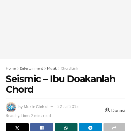
Home
Entertainment
Musik
Chord Lirik
Seismic – Ibu Doakanlah
Chord
by
Music Global
22 Juli 2015
Donasi
Reading Time: 2 mins read