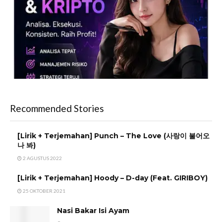
Recommended Stories
[Lirik + Terjemahan] Punch – The Love (사랑이 불어오
나 봐)
2 AGUSTUS 2022
[Lirik + Terjemahan] Hoody – D-day (Feat. GIRIBOY)
25 OKTOBER 2021
Nasi Bakar Isi Ayam