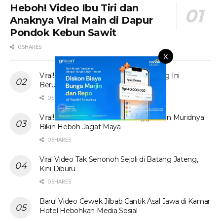
Heboh! Video Ibu Tiri dan
Anaknya Viral Main di Dapur
Pondok Kebun Sawit
0 SHARES
X
Viral! Tante Prank Ojol di Kolam Renang Ini
Berujung Tak Terduga
0 SHARES
Viral! Video Ibu Guru Bahasa Inggris dan Muridnya
Bikin Heboh Jagat Maya
0 SHARES
Viral Video Tak Senonoh Sejoli di Batang Jateng,
Kini Diburu
0 SHARES
Baru! Video Cewek Jilbab Cantik Asal Jawa di Kamar
Hotel Hebohkan Media Sosial