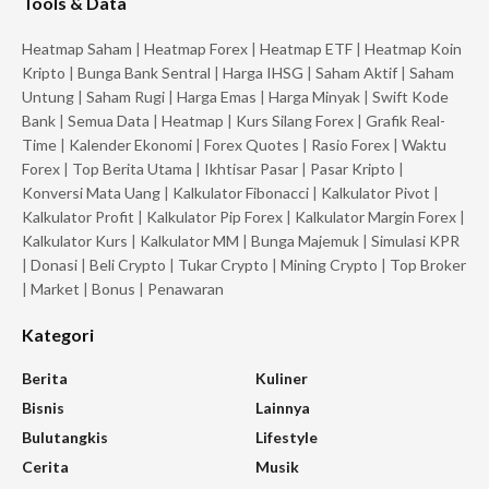
Tools & Data
Heatmap Saham
|
Heatmap Forex
|
Heatmap ETF
|
Heatmap Koin
Kripto
|
Bunga Bank Sentral
|
Harga IHSG
|
Saham Aktif
|
Saham
Untung
|
Saham Rugi
|
Harga Emas
|
Harga Minyak
|
Swift Kode
Bank
|
Semua Data
|
Heatmap
|
Kurs Silang Forex
|
Grafik Real-
Time
|
Kalender Ekonomi
|
Forex Quotes
|
Rasio Forex
|
Waktu
Forex
|
Top Berita Utama
|
Ikhtisar Pasar
|
Pasar Kripto
|
Konversi Mata Uang
|
Kalkulator Fibonacci
|
Kalkulator Pivot
|
Kalkulator Profit
|
Kalkulator Pip Forex
|
Kalkulator Margin Forex
|
Kalkulator Kurs
|
Kalkulator MM
|
Bunga Majemuk
|
Simulasi KPR
|
Donasi
|
Beli Crypto
|
Tukar Crypto
|
Mining Crypto
|
Top Broker
|
Market
|
Bonus
|
Penawaran
Kategori
Berita
Kuliner
Bisnis
Lainnya
Bulutangkis
Lifestyle
Cerita
Musik