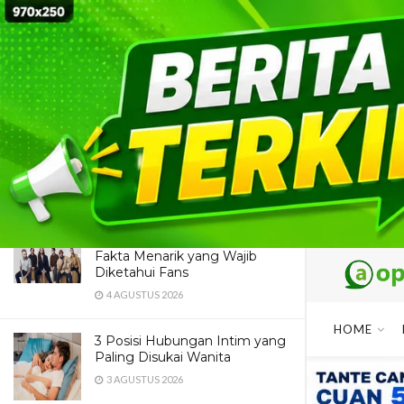
LATEST
TRENDING
Dua Pendaki Gunung Piramid
Bondowoso Ditemukan Tewas
di Jurang 60 Meter, Evakuasi
Terkendala Medan Ekstrem
4 AGUSTUS 2026
Maroon 5 Dipastikan Konser di
Jakarta, Catat Jadwal dan
Fakta Menarik yang Wajib
Diketahui Fans
4 AGUSTUS 2026
HOME
3 Posisi Hubungan Intim yang
Paling Disukai Wanita
3 AGUSTUS 2026