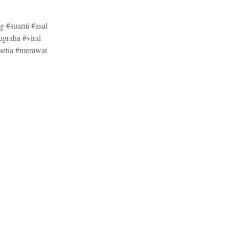
g #suami #asal
graha #viral
#setia #merawat