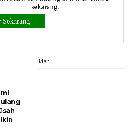
Iklan
ami
Tulang
Kisah
ikin