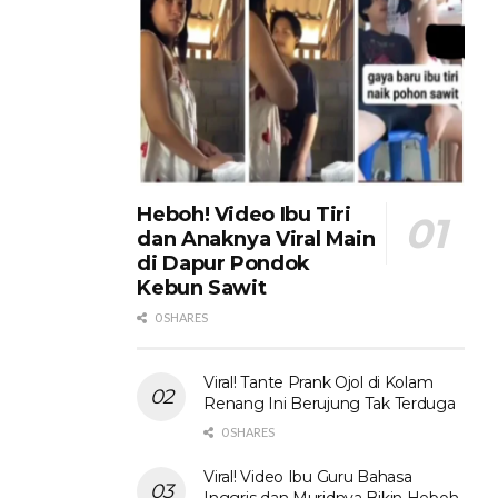
Heboh! Video Ibu Tiri
dan Anaknya Viral Main
di Dapur Pondok
Kebun Sawit
0 SHARES
Viral! Tante Prank Ojol di Kolam
Renang Ini Berujung Tak Terduga
0 SHARES
Viral! Video Ibu Guru Bahasa
Inggris dan Muridnya Bikin Heboh