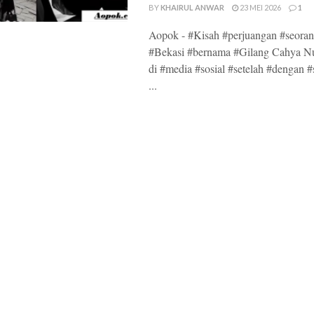
BY
KHAIRUL ANWAR
23 MEI 2026
1
Aopok - #Kisah #perjuangan #seoran
#Bekasi #bernama #Gilang Cahya Nu
di #media #sosial #setelah #dengan 
...