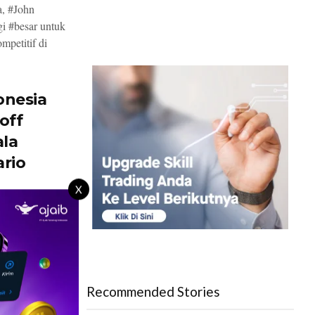
a, #John
i #besar untuk
petitif di
onesia
off
ala
ario
X
bola
 #Indonesia
i mencuat
Recommended Stories