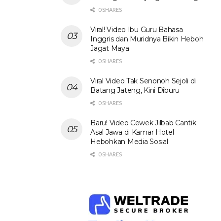
0 SHARES
Viral! Video Ibu Guru Bahasa
Inggris dan Muridnya Bikin Heboh
Jagat Maya
0 SHARES
Viral Video Tak Senonoh Sejoli di
Batang Jateng, Kini Diburu
0 SHARES
Baru! Video Cewek Jilbab Cantik
Asal Jawa di Kamar Hotel
Hebohkan Media Sosial
0 SHARES