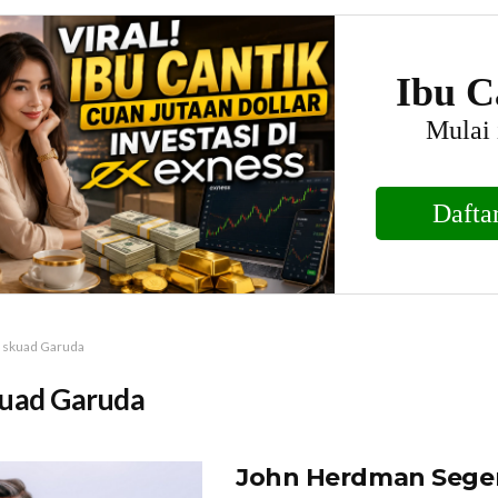
skuad Garuda
uad Garuda
John Herdman Seger