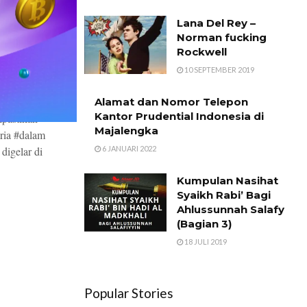
 Hadapi
Lana Del Rey –
FIFA
Norman fucking
,
Rockwell
 Lengkap
10 SEPTEMBER 2019
5
Alamat dan Nomor Telepon
Kantor Prudential Indonesia di
pastikan
Majalengka
ria #dalam
digelar di
6 JANUARI 2022
Kumpulan Nasihat
Syaikh Rabi’ Bagi
Ahlussunnah Salafy
(Bagian 3)
18 JULI 2019
Popular Stories