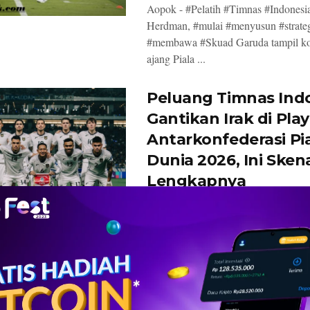
Aopok - #Pelatih #Timnas #Indonesi
Herdman, #mulai #menyusun #strateg
#membawa #Skuad Garuda tampil kom
ajang Piala ...
Peluang Timnas Ind
Gantikan Irak di Play
Antarkonfederasi Pi
Dunia 2026, Ini Sken
Lengkapnya
BY
KHAIRUL ANWAR
7 MARET 2026
3
Aopok - #Harapan #publik #sepak #
#Indonesia #untuk #melihat #Timnas
#tampil di #Piala Dunia 2026 kembal
melalui sebuah ...