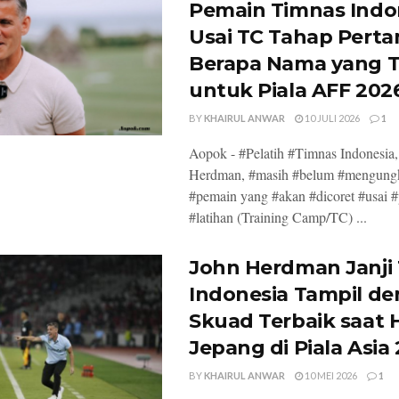
Pemain Timnas Indo
Usai TC Tahap Perta
Berapa Nama yang T
untuk Piala AFF 202
BY
KHAIRUL ANWAR
10 JULI 2026
1
Aopok - #Pelatih #Timnas Indonesia
Herdman, #masih #belum #mengung
#pemain yang #akan #dicoret #usai 
#latihan (Training Camp/TC) ...
John Herdman Janji
Indonesia Tampil d
Skuad Terbaik saat 
Jepang di Piala Asia
BY
KHAIRUL ANWAR
10 MEI 2026
1