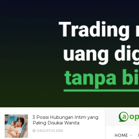
LATEST
TRENDING
Dua Pendaki Gunung Piramid
Bondowoso Ditemukan Tewas
di Jurang 60 Meter, Evakuasi
Terkendala Medan Ekstrem
4 AGUSTUS 2026
Maroon 5 Dipastikan Konser di
Jakarta, Catat Jadwal dan
Fakta Menarik yang Wajib
Diketahui Fans
4 AGUSTUS 2026
3 Posisi Hubungan Intim yang
Paling Disukai Wanita
3 AGUSTUS 2026
HOME