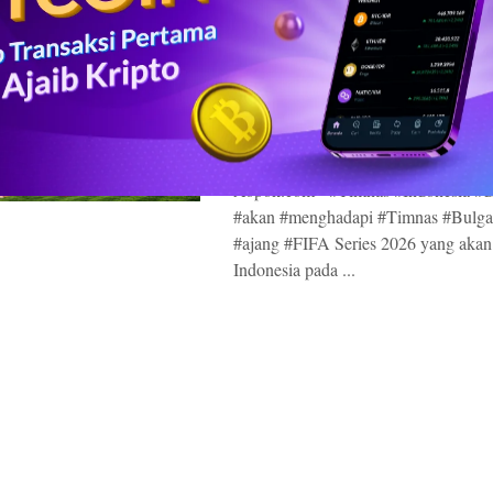
Bulgaria Dipastikan
Timnas Indonesia di 
Series 2026 – Jadwal
Prediksi, dan Fakta
BY
KHAIRUL ANWAR
14 JANUARI 2026
Aopok.com - #Timnas #Indonesia #di
#akan #menghadapi #Timnas #Bulga
#ajang #FIFA Series 2026 yang akan 
Indonesia pada ...