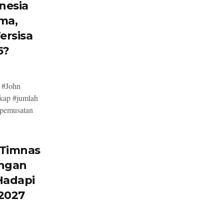
nesia
ma,
ersisa
6?
, #John
kap #jumlah
#pemusatan
 Timnas
engan
Hadapi
 2027