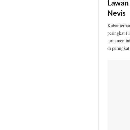
Lawan 
Nevis
Kabar terb
peringkat F
turnamen ini
di peringkat 