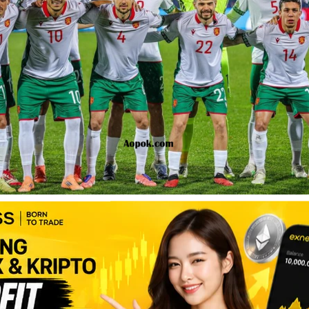
ikan Hadapi Timnas Indonesia di FIFA Series 2026 – Jadwal, Prediksi, dan Fakta Lengkap
u FIFA Series 2026?
merupakan turnamen sepak bola internasional yang diselenggarakan o
g uji coba resmi antar-negara dari benua berbeda. Turnamen ini diranc
pengalaman kompetitif bagi tim nasional yang jarang saling berhadapa