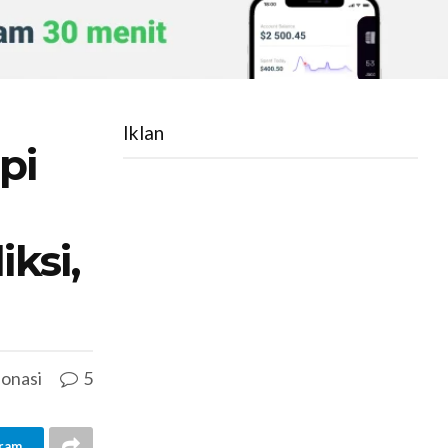
Iklan
pi
iksi,
onasi
5
ram