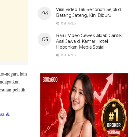
Viral Video Tak Senonoh Sejoli di
Batang Jateng, Kini Diburu
0 SHARES
Baru! Video Cewek Jilbab Cantik
Asal Jawa di Kamar Hotel
Hebohkan Media Sosial
0 SHARES
ra-negara lain
endapatkan
sutan pelatih
isa &