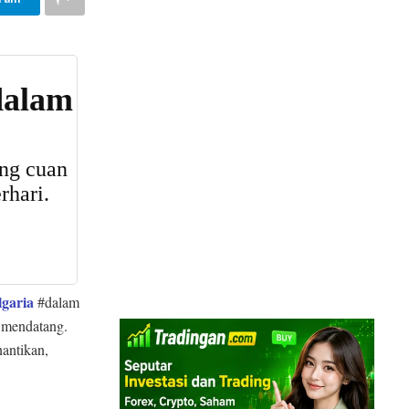
garia
#dalam
mendatang.
nantikan,