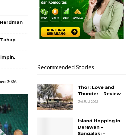
n Herdman
 Tahap
Pimpin,
Recommended Stories
en 2026
Thor: Love and
Thunder – Review
6 JULI 2022
Island Hopping in
Derawan –
Sangalaki –