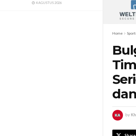
4 AGUSTUS 2026
Home
Sport
Bul
Tim
Ser
dan
by
Kh
Share