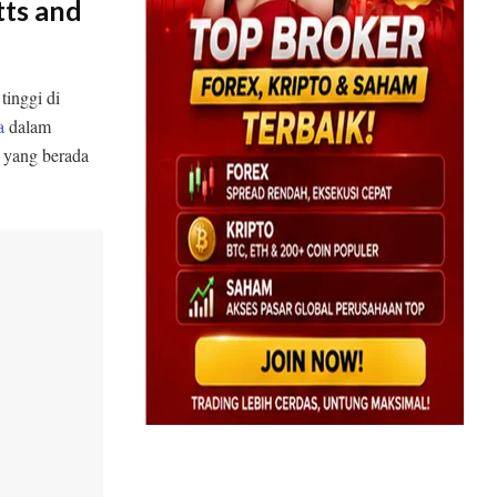
tts and
tinggi di
a
dalam
a yang berada