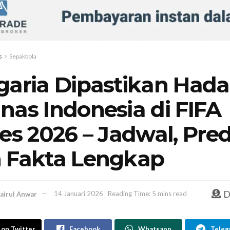
s
Sepakbola
garia Dipastikan Hada
nas Indonesia di FIFA
ies 2026 – Jadwal, Pred
 Fakta Lengkap
D
airul Anwar
14 Januari 2026
Reading Time: 5 mins read
 on Twitter
Facebook
Whatsapp
Teleg