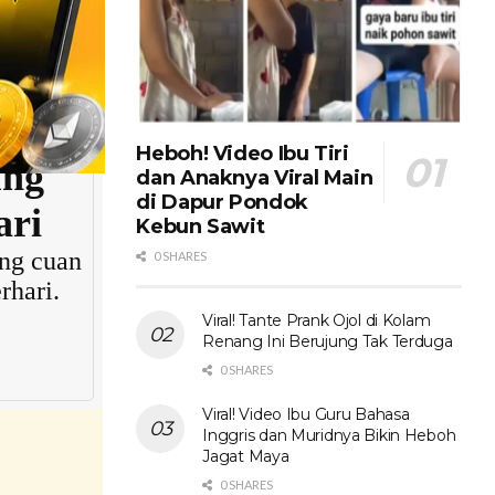
pan era
Heboh! Video Ibu Tiri
dan Anaknya Viral Main
di Dapur Pondok
Kebun Sawit
0 SHARES
Viral! Tante Prank Ojol di Kolam
Renang Ini Berujung Tak Terduga
0 SHARES
Viral! Video Ibu Guru Bahasa
Inggris dan Muridnya Bikin Heboh
Jagat Maya
0 SHARES