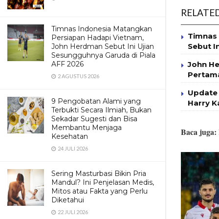
RELATE
Timnas Indonesia Matangkan
Timnas 
Persiapan Hadapi Vietnam,
Sebut I
John Herdman Sebut Ini Ujian
Sesungguhnya Garuda di Piala
John He
AFF 2026
Pertama
2 AGUSTUS 2026
Update 
9 Pengobatan Alami yang
Harry K
Terbukti Secara Ilmiah, Bukan
Sekadar Sugesti dan Bisa
Membantu Menjaga
Baca juga:
Kesehatan
24 JULI 2026
Sering Masturbasi Bikin Pria
Mandul? Ini Penjelasan Medis,
Mitos atau Fakta yang Perlu
Diketahui
22 JULI 2026