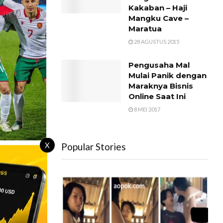
Kakaban – Haji
Mangku Cave –
Maratua
28 AGUSTUS 2015
Pengusaha Mal
Mulai Panik dengan
Maraknya Bisnis
Online Saat Ini
8 MEI 2017
X
Popular Stories
FIFA
leh
ang untuk
n di kompetisi