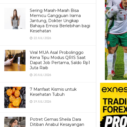
Sering Marah-Marah Bisa
Memicu Gangguan Irama
Jantung, Dokter Ungkap
Bahaya Emosi Berlebihan bagi
Kesehatan
22 JULI 2026
Viral MUA Asal Probolinggo
Kena Tipu Modus QRIS Saat
Dapat Job Pertama, Saldo Rp1
Juta Raib
20 JULI 2026
Bulgaria Dipast
7 Manfaat Kismis untuk
Kesehatan Tubuh
Apa It
19 JULI 2026
FIFA Series
sebagai ajan
Potret Gemas Sheila Dara
Ditiban Anabul Kesayangan
memberikan 