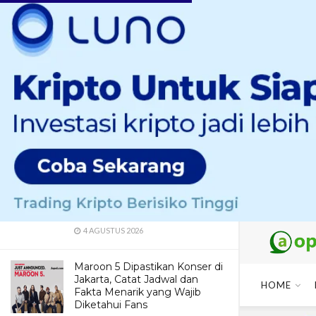
LATEST
TRENDING
Bulgaria Dipastikan Hadapi
Timnas Indonesia di FIFA Series
2026 – Jadwal, Prediksi, dan
Fakta Lengkap
14 JANUARI 2026
Dua Pendaki Gunung Piramid
Bondowoso Ditemukan Tewas
di Jurang 60 Meter, Evakuasi
Terkendala Medan Ekstrem
4 AGUSTUS 2026
Maroon 5 Dipastikan Konser di
Jakarta, Catat Jadwal dan
HOME
Fakta Menarik yang Wajib
Diketahui Fans