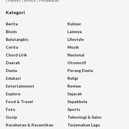
|
Market
|
Bonus
|
Penawaran
Kategori
Berita
Kuliner
Bisnis
Lainnya
Bulutangkis
Lifestyle
Cerita
Musik
Chord Lirik
Nasional
Daerah
Otomotif
Dunia
Perang Dunia
Edukasi
Religi
Entertainment
Review
Explore
Sejarah
Food & Travel
Sepakbola
Foto
Sports
Gosip
Teknologi & Sains
Kesehatan & Kecantikan
Terjemahan Lagu