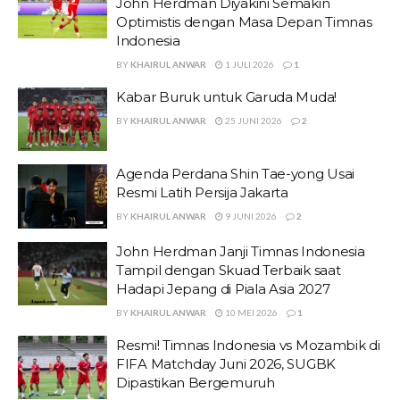
John Herdman Diyakini Semakin
Optimistis dengan Masa Depan Timnas
Indonesia
BY
KHAIRUL ANWAR
1 JULI 2026
1
Kabar Buruk untuk Garuda Muda!
BY
KHAIRUL ANWAR
25 JUNI 2026
2
Agenda Perdana Shin Tae-yong Usai
Resmi Latih Persija Jakarta
BY
KHAIRUL ANWAR
9 JUNI 2026
2
John Herdman Janji Timnas Indonesia
Tampil dengan Skuad Terbaik saat
Hadapi Jepang di Piala Asia 2027
BY
KHAIRUL ANWAR
10 MEI 2026
1
Resmi! Timnas Indonesia vs Mozambik di
FIFA Matchday Juni 2026, SUGBK
Dipastikan Bergemuruh