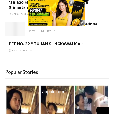
139.820 Mhz (out) RPU Posko Induk FPRB
Srimartani
9 NOVEMBER 2024
Alamat PT Pegadaian Di Samarinda
9 SEPTEMBER 2016
PEE NO. 22 “ TUHAN SI ‘NGKAWALISA “
1 AGUSTUS 2018
Popular Stories