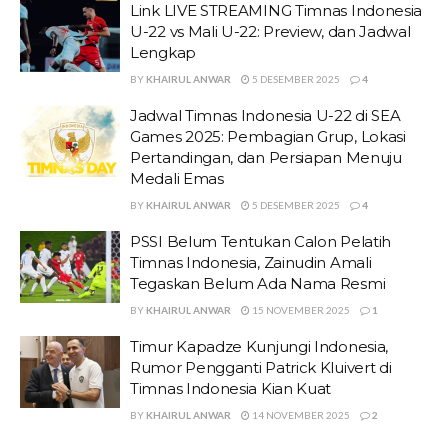
Link LIVE STREAMING Timnas Indonesia
U-22 vs Mali U-22: Preview, dan Jadwal
Lengkap
BY
KHAIRUL ANWAR
5 DESEMBER 2025
4
Jadwal Timnas Indonesia U-22 di SEA
Games 2025: Pembagian Grup, Lokasi
Pertandingan, dan Persiapan Menuju
Medali Emas
BY
KHAIRUL ANWAR
5 DESEMBER 2025
4
PSSI Belum Tentukan Calon Pelatih
Timnas Indonesia, Zainudin Amali
Tegaskan Belum Ada Nama Resmi
BY
KHAIRUL ANWAR
15 NOVEMBER 2025
1
Timur Kapadze Kunjungi Indonesia,
Rumor Pengganti Patrick Kluivert di
Timnas Indonesia Kian Kuat
BY
KHAIRUL ANWAR
14 NOVEMBER 2025
2