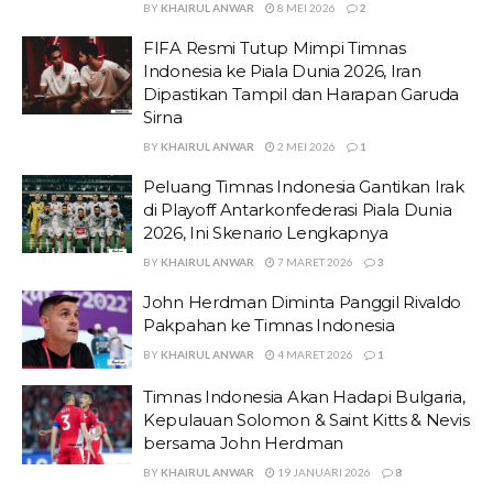
BY
KHAIRUL ANWAR
8 MEI 2026
2
FIFA Resmi Tutup Mimpi Timnas
Indonesia ke Piala Dunia 2026, Iran
Dipastikan Tampil dan Harapan Garuda
Sirna
BY
KHAIRUL ANWAR
2 MEI 2026
1
Peluang Timnas Indonesia Gantikan Irak
di Playoff Antarkonfederasi Piala Dunia
2026, Ini Skenario Lengkapnya
BY
KHAIRUL ANWAR
7 MARET 2026
3
John Herdman Diminta Panggil Rivaldo
Pakpahan ke Timnas Indonesia
BY
KHAIRUL ANWAR
4 MARET 2026
1
Timnas Indonesia Akan Hadapi Bulgaria,
Kepulauan Solomon & Saint Kitts & Nevis
bersama John Herdman
BY
KHAIRUL ANWAR
19 JANUARI 2026
8