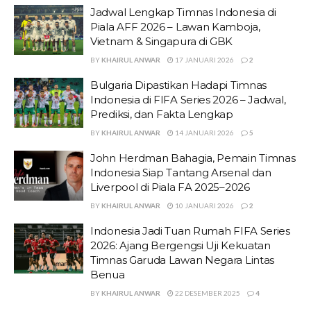
Jadwal Lengkap Timnas Indonesia di
Piala AFF 2026 – Lawan Kamboja,
Vietnam & Singapura di GBK
BY
KHAIRUL ANWAR
17 JANUARI 2026
2
Bulgaria Dipastikan Hadapi Timnas
Indonesia di FIFA Series 2026 – Jadwal,
Prediksi, dan Fakta Lengkap
BY
KHAIRUL ANWAR
14 JANUARI 2026
5
John Herdman Bahagia, Pemain Timnas
Indonesia Siap Tantang Arsenal dan
Liverpool di Piala FA 2025–2026
BY
KHAIRUL ANWAR
10 JANUARI 2026
2
Indonesia Jadi Tuan Rumah FIFA Series
2026: Ajang Bergengsi Uji Kekuatan
Timnas Garuda Lawan Negara Lintas
Benua
BY
KHAIRUL ANWAR
22 DESEMBER 2025
4