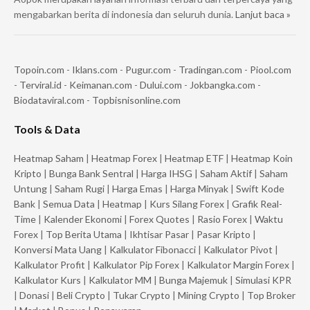
mengabarkan berita di indonesia dan seluruh dunia.
Lanjut baca »
Topoin.com
-
Iklans.com
-
Pugur.com
-
Tradingan.com
-
Piool.com
-
Terviral.id
-
Keimanan.com
-
Dului.com
-
Jokbangka.com
-
Biodataviral.com
-
Topbisnisonline.com
Tools & Data
Heatmap Saham
|
Heatmap Forex
|
Heatmap ETF
|
Heatmap Koin
Kripto
|
Bunga Bank Sentral
|
Harga IHSG
|
Saham Aktif
|
Saham
Untung
|
Saham Rugi
|
Harga Emas
|
Harga Minyak
|
Swift Kode
Bank
|
Semua Data
|
Heatmap
|
Kurs Silang Forex
|
Grafik Real-
Time
|
Kalender Ekonomi
|
Forex Quotes
|
Rasio Forex
|
Waktu
Forex
|
Top Berita Utama
|
Ikhtisar Pasar
|
Pasar Kripto
|
Konversi Mata Uang
|
Kalkulator Fibonacci
|
Kalkulator Pivot
|
Kalkulator Profit
|
Kalkulator Pip Forex
|
Kalkulator Margin Forex
|
Kalkulator Kurs
|
Kalkulator MM
|
Bunga Majemuk
|
Simulasi KPR
|
Donasi
|
Beli Crypto
|
Tukar Crypto
|
Mining Crypto
|
Top Broker