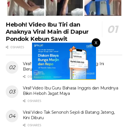
Heboh! Video Ibu Tiri dan
Anaknya Viral Main di Dapur
Pondok Kebun Sawit
X
0 SHARES
Viral! Tante Prank Ojol di Kolam Renang Ini
Berujung Tak Terduga
0 SHARES
Viral! Video Ibu Guru Bahasa Inggris dan Muridnya
Bikin Heboh Jagat Maya
0 SHARES
Viral Video Tak Senonoh Sejoli di Batang Jateng,
Kini Diburu
0 SHARES