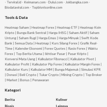
-
Terviral.id
-
Keimanan.com
-
Dului.com
-
Jokbangka.com
-
Biodataviral.com
-
Topbisnisonline.com
Tools & Data
Heatmap Saham
|
Heatmap Forex
|
Heatmap ETF
|
Heatmap Koin
Kripto
|
Bunga Bank Sentral
|
Harga IHSG
|
Saham Aktif
|
Saham
Untung
|
Saham Rugi
|
Harga Emas
|
Harga Minyak
|
Swift Kode
Bank
|
Semua Data
|
Heatmap
|
Kurs Silang Forex
|
Grafik Real-
Time
|
Kalender Ekonomi
|
Forex Quotes
|
Rasio Forex
|
Waktu
Forex
|
Top Berita Utama
|
Ikhtisar Pasar
|
Pasar Kripto
|
Konversi Mata Uang
|
Kalkulator Fibonacci
|
Kalkulator Pivot
|
Kalkulator Profit
|
Kalkulator Pip Forex
|
Kalkulator Margin Forex
|
Kalkulator Kurs
|
Kalkulator MM
|
Bunga Majemuk
|
Simulasi KPR
|
Donasi
|
Beli Crypto
|
Tukar Crypto
|
Mining Crypto
|
Top Broker
|
Market
|
Bonus
|
Penawaran
Kategori
Berita
Kuliner
Bisnis
Lainnya