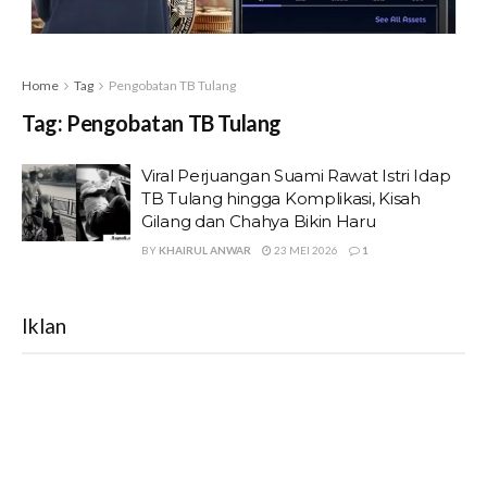
Home
Tag
Pengobatan TB Tulang
Tag:
Pengobatan TB Tulang
Viral Perjuangan Suami Rawat Istri Idap
TB Tulang hingga Komplikasi, Kisah
Gilang dan Chahya Bikin Haru
BY
KHAIRUL ANWAR
23 MEI 2026
1
Iklan