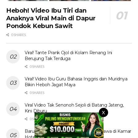
Heboh! Video Ibu Tiri dan
Anaknya Viral Main di Dapur
Pondok Kebun Sawit
0 SHARES
Viral! Tante Prank Ojol di Kolam Renang Ini
Berujung Tak Terduga
0 SHARES
Viral! Video Ibu Guru Bahasa Inggris dan Muridnya
Bikin Heboh Jagat Maya
0 SHARES
Viral Video Tak Senonoh Sejoli di Batang Jateng,
Kini Diburu
X
0 SHARES
Baru! Video Cewek Jilbab Cantik Asal Jawa di Kamar
Hotel Hebohkan Media Sosial