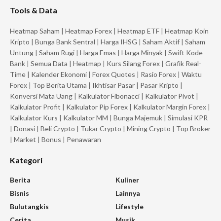
Tools & Data
Heatmap Saham
|
Heatmap Forex
|
Heatmap ETF
|
Heatmap Koin
Kripto
|
Bunga Bank Sentral
|
Harga IHSG
|
Saham Aktif
|
Saham
Untung
|
Saham Rugi
|
Harga Emas
|
Harga Minyak
|
Swift Kode
Bank
|
Semua Data
|
Heatmap
|
Kurs Silang Forex
|
Grafik Real-
Time
|
Kalender Ekonomi
|
Forex Quotes
|
Rasio Forex
|
Waktu
Forex
|
Top Berita Utama
|
Ikhtisar Pasar
|
Pasar Kripto
|
Konversi Mata Uang
|
Kalkulator Fibonacci
|
Kalkulator Pivot
|
Kalkulator Profit
|
Kalkulator Pip Forex
|
Kalkulator Margin Forex
|
Kalkulator Kurs
|
Kalkulator MM
|
Bunga Majemuk
|
Simulasi KPR
|
Donasi
|
Beli Crypto
|
Tukar Crypto
|
Mining Crypto
|
Top Broker
|
Market
|
Bonus
|
Penawaran
Kategori
Berita
Kuliner
Bisnis
Lainnya
Bulutangkis
Lifestyle
Cerita
Musik