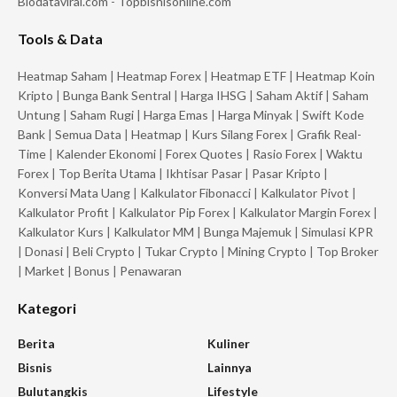
Biodataviral.com
-
Topbisnisonline.com
Tools & Data
Heatmap Saham
|
Heatmap Forex
|
Heatmap ETF
|
Heatmap Koin
Kripto
|
Bunga Bank Sentral
|
Harga IHSG
|
Saham Aktif
|
Saham
Untung
|
Saham Rugi
|
Harga Emas
|
Harga Minyak
|
Swift Kode
Bank
|
Semua Data
|
Heatmap
|
Kurs Silang Forex
|
Grafik Real-
Time
|
Kalender Ekonomi
|
Forex Quotes
|
Rasio Forex
|
Waktu
Forex
|
Top Berita Utama
|
Ikhtisar Pasar
|
Pasar Kripto
|
Konversi Mata Uang
|
Kalkulator Fibonacci
|
Kalkulator Pivot
|
Kalkulator Profit
|
Kalkulator Pip Forex
|
Kalkulator Margin Forex
|
Kalkulator Kurs
|
Kalkulator MM
|
Bunga Majemuk
|
Simulasi KPR
|
Donasi
|
Beli Crypto
|
Tukar Crypto
|
Mining Crypto
|
Top Broker
|
Market
|
Bonus
|
Penawaran
Kategori
Berita
Kuliner
Bisnis
Lainnya
Bulutangkis
Lifestyle