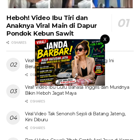
Heboh! Video Ibu Tiri dan
Anaknya Viral Main di Dapur
Pondok Kebun Sawit
X
0 SHARES
Viral! Tante Prank Ojol di Kolam Renang Ini
Berujung Tak Terduga
0 SHARES
Viral! Video Ibu Guru Bahasa Inggris dan Muridnya
Bikin Heboh Jagat Maya
0 SHARES
Viral Video Tak Senonoh Sejoli di Batang Jateng,
Kini Diburu
0 SHARES