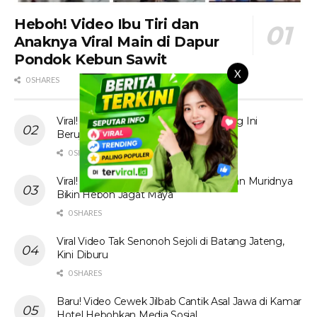
Heboh! Video Ibu Tiri dan
Anaknya Viral Main di Dapur
Pondok Kebun Sawit
X
0 SHARES
Viral! Tante Prank Ojol di Kolam Renang Ini
Berujung Tak Terduga
0 SHARES
Viral! Video Ibu Guru Bahasa Inggris dan Muridnya
Bikin Heboh Jagat Maya
0 SHARES
Viral Video Tak Senonoh Sejoli di Batang Jateng,
Kini Diburu
0 SHARES
Baru! Video Cewek Jilbab Cantik Asal Jawa di Kamar
Hotel Hebohkan Media Sosial