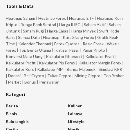
Tools & Data
Heatmap Saham
|
Heatmap Forex
|
Heatmap ETF
|
Heatmap Koin
Kripto
|
Bunga Bank Sentral
|
Harga IHSG
|
Saham Aktif
|
Saham
Untung
|
Saham Rugi
|
Harga Emas
|
Harga Minyak
|
Swift Kode
Bank
|
Semua Data
|
Heatmap
|
Kurs Silang Forex
|
Grafik Real-
Time
|
Kalender Ekonomi
|
Forex Quotes
|
Rasio Forex
|
Waktu
Forex
|
Top Berita Utama
|
Ikhtisar Pasar
|
Pasar Kripto
|
Konversi Mata Uang
|
Kalkulator Fibonacci
|
Kalkulator Pivot
|
Kalkulator Profit
|
Kalkulator Pip Forex
|
Kalkulator Margin Forex
|
Kalkulator Kurs
|
Kalkulator MM
|
Bunga Majemuk
|
Simulasi KPR
|
Donasi
|
Beli Crypto
|
Tukar Crypto
|
Mining Crypto
|
Top Broker
|
Market
|
Bonus
|
Penawaran
Kategori
Berita
Kuliner
Bisnis
Lainnya
Bulutangkis
Lifestyle
Cerita
Musik