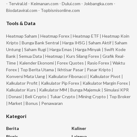
-
Terviral.id
-
Keimanan.com
-
Dului.com
-
Jokbangka.com
-
Biodataviral.com
-
Topbisnisonline.com
Tools & Data
Heatmap Saham
|
Heatmap Forex
|
Heatmap ETF
|
Heatmap Koin
Kripto
|
Bunga Bank Sentral
|
Harga IHSG
|
Saham Aktif
|
Saham
Untung
|
Saham Rugi
|
Harga Emas
|
Harga Minyak
|
Swift Kode
Bank
|
Semua Data
|
Heatmap
|
Kurs Silang Forex
|
Grafik Real-
Time
|
Kalender Ekonomi
|
Forex Quotes
|
Rasio Forex
|
Waktu
Forex
|
Top Berita Utama
|
Ikhtisar Pasar
|
Pasar Kripto
|
Konversi Mata Uang
|
Kalkulator Fibonacci
|
Kalkulator Pivot
|
Kalkulator Profit
|
Kalkulator Pip Forex
|
Kalkulator Margin Forex
|
Kalkulator Kurs
|
Kalkulator MM
|
Bunga Majemuk
|
Simulasi KPR
|
Donasi
|
Beli Crypto
|
Tukar Crypto
|
Mining Crypto
|
Top Broker
|
Market
|
Bonus
|
Penawaran
Kategori
Berita
Kuliner
Bisnis
Lainnya