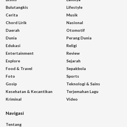
Bulutangkis
Lifestyle
Cerita
Musik
Chord Lirik
Nasional
Daerah
Otomotif
Dunia
Perang Dunia
Edukasi
Religi
Entertainment
Review
Explore
Sejarah
Food & Travel
Sepakbola
Foto
Sports
Gosip
Teknologi & Sains
Kesehatan & Kecantikan
Terjemahan Lagu
Kriminal
Video
Navigasi
Tentang