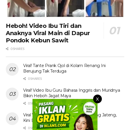
Heboh! Video Ibu Tiri dan
Anaknya Viral Main di Dapur
Pondok Kebun Sawit
0 SHARES
Viral! Tante Prank Ojol di Kolam Renang Ini
Berujung Tak Terduga
0 SHARES
Viral! Video Ibu Guru Bahasa Inggris dan Muridnya
Bikin Heboh Jagat Maya
X
0 SHARES
Viral Video Tak Senonoh Sejoli di Batang Jateng,
Kini Diburu
0 SHARES