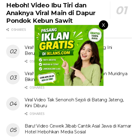
Heboh! Video Ibu Tiri dan
Anaknya Viral Main di Dapur
Pondok Kebun Sawit
X
0 SHARES
Viral! Tante Prank Ojol di Kolam Renang Ini
Berujung Tak Terduga
0 SHARES
Viral! Video Ibu Guru Bahasa Inggris dan Muridnya
Bikin Heboh Jagat Maya
0 SHARES
Viral Video Tak Senonoh Sejoli di Batang Jateng,
Kini Diburu
0 SHARES
Baru! Video Cewek Jilbab Cantik Asal Jawa di Kamar
Hotel Hebohkan Media Sosial