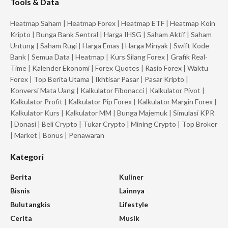
Tools & Data
Heatmap Saham
|
Heatmap Forex
|
Heatmap ETF
|
Heatmap Koin
Kripto
|
Bunga Bank Sentral
|
Harga IHSG
|
Saham Aktif
|
Saham
Untung
|
Saham Rugi
|
Harga Emas
|
Harga Minyak
|
Swift Kode
Bank
|
Semua Data
|
Heatmap
|
Kurs Silang Forex
|
Grafik Real-
Time
|
Kalender Ekonomi
|
Forex Quotes
|
Rasio Forex
|
Waktu
Forex
|
Top Berita Utama
|
Ikhtisar Pasar
|
Pasar Kripto
|
Konversi Mata Uang
|
Kalkulator Fibonacci
|
Kalkulator Pivot
|
Kalkulator Profit
|
Kalkulator Pip Forex
|
Kalkulator Margin Forex
|
Kalkulator Kurs
|
Kalkulator MM
|
Bunga Majemuk
|
Simulasi KPR
|
Donasi
|
Beli Crypto
|
Tukar Crypto
|
Mining Crypto
|
Top Broker
|
Market
|
Bonus
|
Penawaran
Kategori
Berita
Kuliner
Bisnis
Lainnya
Bulutangkis
Lifestyle
Cerita
Musik