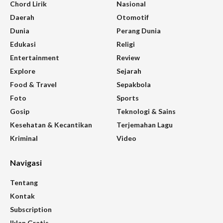
Chord Lirik
Nasional
Daerah
Otomotif
Dunia
Perang Dunia
Edukasi
Religi
Entertainment
Review
Explore
Sejarah
Food & Travel
Sepakbola
Foto
Sports
Gosip
Teknologi & Sains
Kesehatan & Kecantikan
Terjemahan Lagu
Kriminal
Video
Navigasi
Tentang
Kontak
Subscription
Iklan Gratis