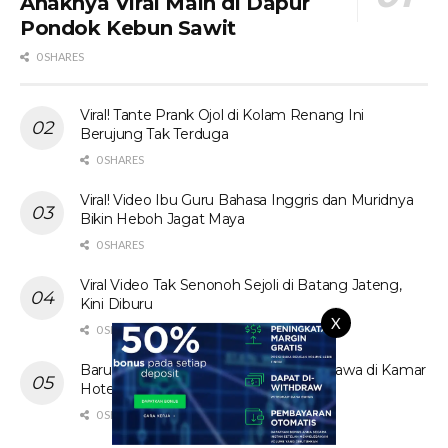
Anaknya Viral Main di Dapur
Pondok Kebun Sawit
0 SHARES
Viral! Tante Prank Ojol di Kolam Renang Ini
Berujung Tak Terduga
0 SHARES
Viral! Video Ibu Guru Bahasa Inggris dan Muridnya
Bikin Heboh Jagat Maya
0 SHARES
Viral Video Tak Senonoh Sejoli di Batang Jateng,
Kini Diburu
X
0 SHARES
Baru! Video Cewek Jilbab Cantik Asal Jawa di Kamar
Hotel Hebohkan Media Sosial
0 SHARES