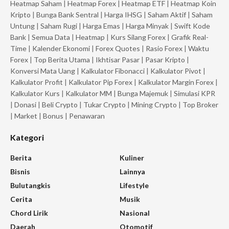
Heatmap Saham
|
Heatmap Forex
|
Heatmap ETF
|
Heatmap Koin
Kripto
|
Bunga Bank Sentral
|
Harga IHSG
|
Saham Aktif
|
Saham
Untung
|
Saham Rugi
|
Harga Emas
|
Harga Minyak
|
Swift Kode
Bank
|
Semua Data
|
Heatmap
|
Kurs Silang Forex
|
Grafik Real-
Time
|
Kalender Ekonomi
|
Forex Quotes
|
Rasio Forex
|
Waktu
Forex
|
Top Berita Utama
|
Ikhtisar Pasar
|
Pasar Kripto
|
Konversi Mata Uang
|
Kalkulator Fibonacci
|
Kalkulator Pivot
|
Kalkulator Profit
|
Kalkulator Pip Forex
|
Kalkulator Margin Forex
|
Kalkulator Kurs
|
Kalkulator MM
|
Bunga Majemuk
|
Simulasi KPR
|
Donasi
|
Beli Crypto
|
Tukar Crypto
|
Mining Crypto
|
Top Broker
|
Market
|
Bonus
|
Penawaran
Kategori
Berita
Kuliner
Bisnis
Lainnya
Bulutangkis
Lifestyle
Cerita
Musik
Chord Lirik
Nasional
Daerah
Otomotif