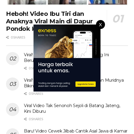
Heboh! Video Ibu Tiri dan
Anaknya Viral Main di Dapur
X
Pondok Kebun Sawit
0 SHARES
Viral! Tante Prank Ojol di Kolam Renang Ini
Berujung Tak Terduga
0 SHARES
Viral! Video Ibu Guru Bahasa Inggris dan Muridnya
Bikin Heboh Jagat Maya
0 SHARES
Viral Video Tak Senonoh Sejoli di Batang Jateng,
Kini Diburu
0 SHARES
Baru! Video Cewek Jilbab Cantik Asal Jawa di Kamar