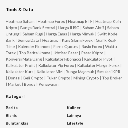
Tools & Data
Heatmap Saham
|
Heatmap Forex
|
Heatmap ETF
|
Heatmap Koin
Kripto
|
Bunga Bank Sentral
|
Harga IHSG
|
Saham Aktif
|
Saham
Untung
|
Saham Rugi
|
Harga Emas
|
Harga Minyak
|
Swift Kode
Bank
|
Semua Data
|
Heatmap
|
Kurs Silang Forex
|
Grafik Real-
Time
|
Kalender Ekonomi
|
Forex Quotes
|
Rasio Forex
|
Waktu
Forex
|
Top Berita Utama
|
Ikhtisar Pasar
|
Pasar Kripto
|
Konversi Mata Uang
|
Kalkulator Fibonacci
|
Kalkulator Pivot
|
Kalkulator Profit
|
Kalkulator Pip Forex
|
Kalkulator Margin Forex
|
Kalkulator Kurs
|
Kalkulator MM
|
Bunga Majemuk
|
Simulasi KPR
|
Donasi
|
Beli Crypto
|
Tukar Crypto
|
Mining Crypto
|
Top Broker
|
Market
|
Bonus
|
Penawaran
Kategori
Berita
Kuliner
Bisnis
Lainnya
Bulutangkis
Lifestyle