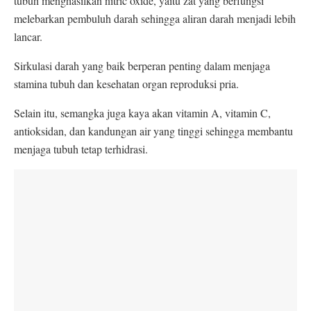
tubuh menghasilkan nitric oxide, yaitu zat yang berfungsi
melebarkan pembuluh darah sehingga aliran darah menjadi lebih
lancar.
Sirkulasi darah yang baik berperan penting dalam menjaga
stamina tubuh dan kesehatan organ reproduksi pria.
Selain itu, semangka juga kaya akan vitamin A, vitamin C,
antioksidan, dan kandungan air yang tinggi sehingga membantu
menjaga tubuh tetap terhidrasi.