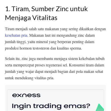
1. Tiram, Sumber Zinc untuk
Menjaga Vitalitas
Tiram menjadi salah satu makanan yang sering dikaitkan dengan
kesehatan pria
. Makanan laut ini mengandung zinc dalam
jumlah tinggi, yaitu mineral yang berperan penting dalam
produksi hormon testosteron dan kualitas sperma.
Selain itu, zinc juga membantu menjaga sistem kekebalan tubuh
serta mempercepat proses regenerasi sel. Konsumsi tiram dalam
jumlah yang wajar dapat menjadi bagian dari pola makan sehat
untuk mendukung vitalitas pria.