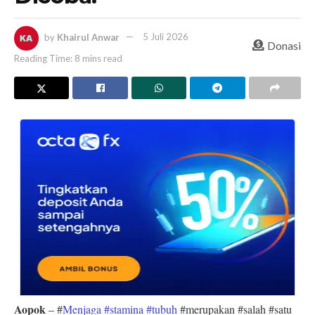
by
Khairul Anwar
5 Juli 2026
Donasi
Reading Time: 8 mins read
Aopok
– #
Menjaga #stamina #tubuh
#merupakan #salah #satu