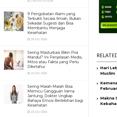
2 AGUSTUS 2026
9 Pengobatan Alami yang
Terbukti Secara Ilmiah, Bukan
Sekadar Sugesti dan Bisa
Membantu Menjaga
Kesehatan
24 JULI 2026
Sering Masturbasi Bikin Pria
RELATE
Mandul? Ini Penjelasan Medis,
Mitos atau Fakta yang Perlu
Diketahui
Hari Le
Muslim
22 JULI 2026
Kemenag
Sering Marah-Marah Bisa
Februar
Memicu Gangguan Irama
Jantung, Dokter Ungkap
Makna S
Bahaya Emosi Berlebihan bagi
Kebahag
Kesehatan
22 JULI 2026