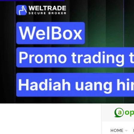
AKHIRAT
LATEST
TRENDING
1 NOVEMBER 2024
Dua Pendaki Gunung Piramid
Bondowoso Ditemukan Tewas
di Jurang 60 Meter, Evakuasi
Terkendala Medan Ekstrem
4 AGUSTUS 2026
Maroon 5 Dipastikan Konser di
Jakarta, Catat Jadwal dan
Fakta Menarik yang Wajib
Diketahui Fans
4 AGUSTUS 2026
HOME