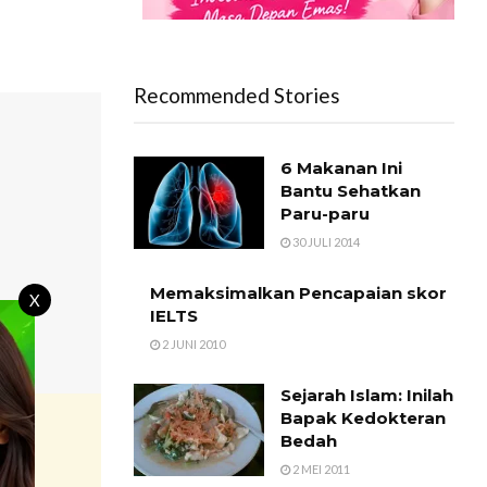
Recommended Stories
6 Makanan Ini
Bantu Sehatkan
Paru-paru
30 JULI 2014
Memaksimalkan Pencapaian skor
X
IELTS
2 JUNI 2010
Sejarah Islam: Inilah
Bapak Kedokteran
Bedah
2 MEI 2011