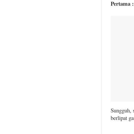
Pertama :
Sungguh, s
berlipat g