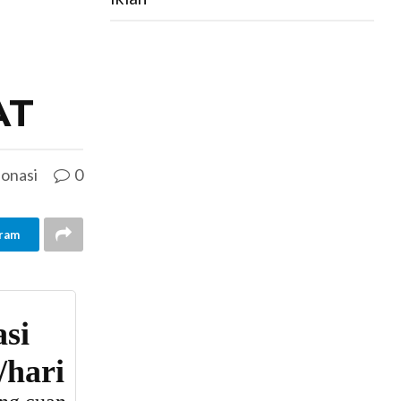
AT
onasi
0
ram