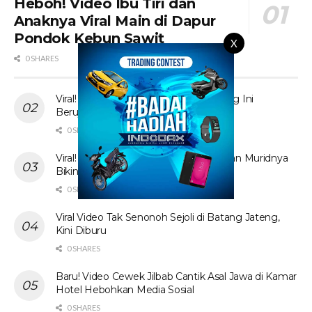
Heboh! Video Ibu Tiri dan
Anaknya Viral Main di Dapur
Pondok Kebun Sawit
X
0 SHARES
Viral! Tante Prank Ojol di Kolam Renang Ini
Berujung Tak Terduga
0 SHARES
Viral! Video Ibu Guru Bahasa Inggris dan Muridnya
Bikin Heboh Jagat Maya
0 SHARES
Viral Video Tak Senonoh Sejoli di Batang Jateng,
Kini Diburu
0 SHARES
Baru! Video Cewek Jilbab Cantik Asal Jawa di Kamar
Hotel Hebohkan Media Sosial
0 SHARES