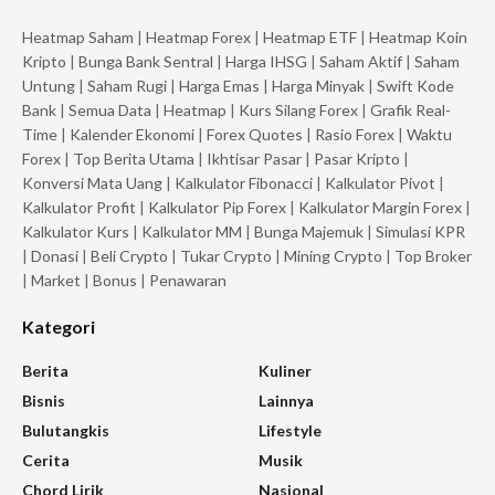
Heatmap Saham
|
Heatmap Forex
|
Heatmap ETF
|
Heatmap Koin
Kripto
|
Bunga Bank Sentral
|
Harga IHSG
|
Saham Aktif
|
Saham
Untung
|
Saham Rugi
|
Harga Emas
|
Harga Minyak
|
Swift Kode
Bank
|
Semua Data
|
Heatmap
|
Kurs Silang Forex
|
Grafik Real-
Time
|
Kalender Ekonomi
|
Forex Quotes
|
Rasio Forex
|
Waktu
Forex
|
Top Berita Utama
|
Ikhtisar Pasar
|
Pasar Kripto
|
Konversi Mata Uang
|
Kalkulator Fibonacci
|
Kalkulator Pivot
|
Kalkulator Profit
|
Kalkulator Pip Forex
|
Kalkulator Margin Forex
|
Kalkulator Kurs
|
Kalkulator MM
|
Bunga Majemuk
|
Simulasi KPR
|
Donasi
|
Beli Crypto
|
Tukar Crypto
|
Mining Crypto
|
Top Broker
|
Market
|
Bonus
|
Penawaran
Kategori
Berita
Kuliner
Bisnis
Lainnya
Bulutangkis
Lifestyle
Cerita
Musik
Chord Lirik
Nasional