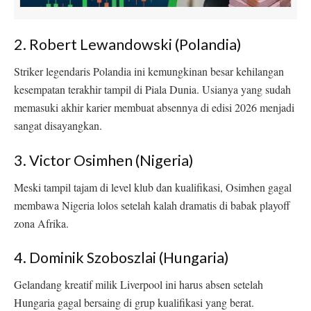
2. Robert Lewandowski (Polandia)
Striker legendaris Polandia ini kemungkinan besar kehilangan
kesempatan terakhir tampil di Piala Dunia. Usianya yang sudah
memasuki akhir karier membuat absennya di edisi 2026 menjadi
sangat disayangkan.
3. Victor Osimhen (Nigeria)
Meski tampil tajam di level klub dan kualifikasi, Osimhen gagal
membawa Nigeria lolos setelah kalah dramatis di babak playoff
zona Afrika.
4. Dominik Szoboszlai (Hungaria)
Gelandang kreatif milik Liverpool ini harus absen setelah
Hungaria gagal bersaing di grup kualifikasi yang berat.