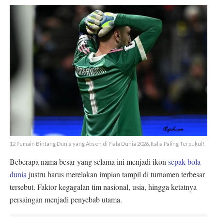
12 Pemain Bintang Dunia yang Absen di Piala Dunia 2026, Italia Paling Terpukul!
Beberapa nama besar yang selama ini menjadi ikon
sepak bola
dunia
justru harus merelakan impian tampil di turnamen terbesar
tersebut. Faktor kegagalan tim nasional, usia, hingga ketatnya
persaingan menjadi penyebab utama.