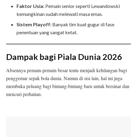
Faktor Usia:
Pemain senior seperti Lewandowski
kemungkinan sudah melewati masa emas.
Sistem Playoff:
Banyak tim kuat gugur di fase
penentuan yang sangat ketat.
Dampak bagi Piala Dunia 2026
Absennya pemain-pemain besar tentu menjadi kehilangan bagi
penggemar sepak bola dunia. Namun di sisi lain, hal ini juga
membuka peluang bagi bintang-bintang baru untuk bersinar dan
mencuri perhatian.