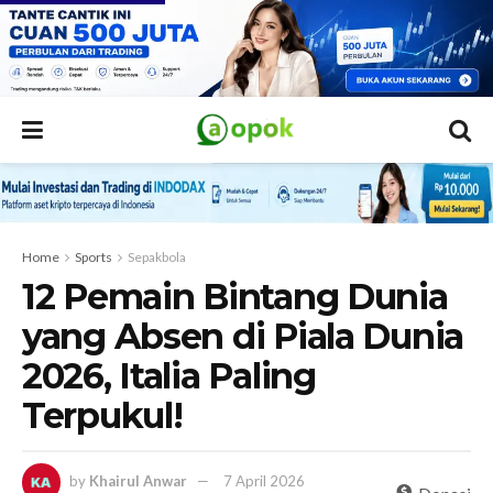
Home
Sports
Sepakbola
12 Pemain Bintang Dunia
yang Absen di Piala Dunia
2026, Italia Paling
Terpukul!
by
Khairul Anwar
7 April 2026