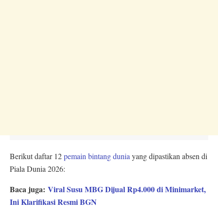
Berikut daftar 12
pemain bintang dunia
yang dipastikan absen di
Piala Dunia 2026:
Baca juga:
Viral Susu MBG Dijual Rp4.000 di Minimarket,
Ini Klarifikasi Resmi BGN