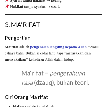
Syariat tanpa hakikat → kering.
Hakikat tanpa syariat → sesat.
3. MA‘RIFAT
Pengertian
Ma‘rifat
pengenalan langsung kepada Allah
adalah
melalui
“merasakan dan
cahaya batin. Bukan sekadar tahu, tapi
menyaksikan”
kehadiran Allah dalam hidup.
Ma‘rifat =
pengetahuan
rasa
(dzauq), bukan teori.
Ciri Orang Ma‘rifat
Hatinya selalu ingat Allah