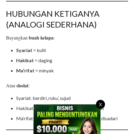
HUBUNGAN KETIGANYA
(ANALOGI SEDERHANA)
buah kelapa
Bayangkan
:
Syariat
= kulit
Hakikat
= daging
Ma‘rifat
= minyak
sholat
Atau
:
Syariat: berdiri, ruku’, sujud
X
Hakikat: tunduk dan hadir di hadapan Allah
Ma‘rifat: lenyapnya ego, hanya Allah yang disadari