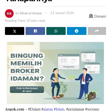
by
Khairul Anwar
23 Januari 2026
Donasi
Reading Time: 10 mins read
Aopok.com
– #Dalam #
ajaran #Islam
, #perjalanan #seorang