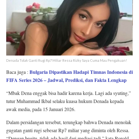
Denada Tolak Ganti Rugi Rp7 Miliar Ressa Rizky Saya Cuma Mau Pengakuan!
Bulgaria Dipastikan Hadapi Timnas Indonesia di
Baca juga :
FIFA Series 2026 – Jadwal, Prediksi, dan Fakta Lengkap
“Mbak Dena enggak bisa hadir karena kerja. Lagi ada syuting,”
tutur Muhammad Ikbal selaku kuasa hukum Denada kepada
awak media, pada 15 Januari 2026.
Dalam persidangan tersebut, terungkap bahwa Denada menolak
gugatan ganti rugi sebesar Rp7 miliar yang diminta oleh Ressa.
“Dengan begitu, tidak ada hasil dari mediasi tadi,” kata Ronald