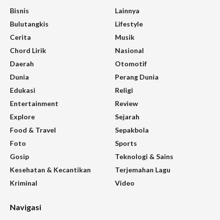
Bisnis
Lainnya
Bulutangkis
Lifestyle
Cerita
Musik
Chord Lirik
Nasional
Daerah
Otomotif
Dunia
Perang Dunia
Edukasi
Religi
Entertainment
Review
Explore
Sejarah
Food & Travel
Sepakbola
Foto
Sports
Gosip
Teknologi & Sains
Kesehatan & Kecantikan
Terjemahan Lagu
Kriminal
Video
Navigasi