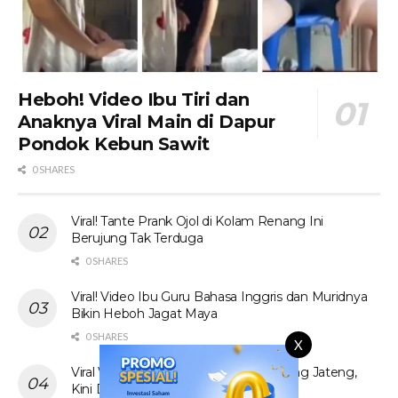
Heboh! Video Ibu Tiri dan
Anaknya Viral Main di Dapur
Pondok Kebun Sawit
0 SHARES
Viral! Tante Prank Ojol di Kolam Renang Ini
Berujung Tak Terduga
0 SHARES
Viral! Video Ibu Guru Bahasa Inggris dan Muridnya
Bikin Heboh Jagat Maya
0 SHARES
X
Viral Video Tak Senonoh Sejoli di Batang Jateng,
Kini Diburu