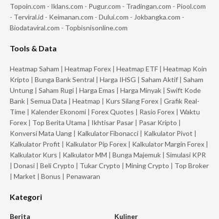
Topoin.com
-
Iklans.com
-
Pugur.com
-
Tradingan.com
-
Piool.com
-
Terviral.id
-
Keimanan.com
-
Dului.com
-
Jokbangka.com
-
Biodataviral.com
-
Topbisnisonline.com
Tools & Data
Heatmap Saham
|
Heatmap Forex
|
Heatmap ETF
|
Heatmap Koin
Kripto
|
Bunga Bank Sentral
|
Harga IHSG
|
Saham Aktif
|
Saham
Untung
|
Saham Rugi
|
Harga Emas
|
Harga Minyak
|
Swift Kode
Bank
|
Semua Data
|
Heatmap
|
Kurs Silang Forex
|
Grafik Real-
Time
|
Kalender Ekonomi
|
Forex Quotes
|
Rasio Forex
|
Waktu
Forex
|
Top Berita Utama
|
Ikhtisar Pasar
|
Pasar Kripto
|
Konversi Mata Uang
|
Kalkulator Fibonacci
|
Kalkulator Pivot
|
Kalkulator Profit
|
Kalkulator Pip Forex
|
Kalkulator Margin Forex
|
Kalkulator Kurs
|
Kalkulator MM
|
Bunga Majemuk
|
Simulasi KPR
|
Donasi
|
Beli Crypto
|
Tukar Crypto
|
Mining Crypto
|
Top Broker
|
Market
|
Bonus
|
Penawaran
Kategori
Berita
Kuliner