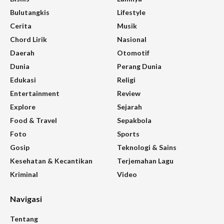
Bulutangkis
Lifestyle
Cerita
Musik
Chord Lirik
Nasional
Daerah
Otomotif
Dunia
Perang Dunia
Edukasi
Religi
Entertainment
Review
Explore
Sejarah
Food & Travel
Sepakbola
Foto
Sports
Gosip
Teknologi & Sains
Kesehatan & Kecantikan
Terjemahan Lagu
Kriminal
Video
Navigasi
Tentang