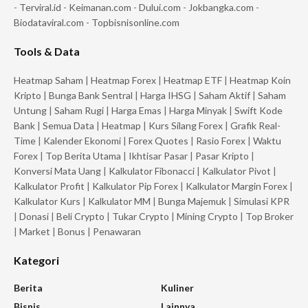
-
Terviral.id
-
Keimanan.com
-
Dului.com
-
Jokbangka.com
-
Biodataviral.com
-
Topbisnisonline.com
Tools & Data
Heatmap Saham
|
Heatmap Forex
|
Heatmap ETF
|
Heatmap Koin
Kripto
|
Bunga Bank Sentral
|
Harga IHSG
|
Saham Aktif
|
Saham
Untung
|
Saham Rugi
|
Harga Emas
|
Harga Minyak
|
Swift Kode
Bank
|
Semua Data
|
Heatmap
|
Kurs Silang Forex
|
Grafik Real-
Time
|
Kalender Ekonomi
|
Forex Quotes
|
Rasio Forex
|
Waktu
Forex
|
Top Berita Utama
|
Ikhtisar Pasar
|
Pasar Kripto
|
Konversi Mata Uang
|
Kalkulator Fibonacci
|
Kalkulator Pivot
|
Kalkulator Profit
|
Kalkulator Pip Forex
|
Kalkulator Margin Forex
|
Kalkulator Kurs
|
Kalkulator MM
|
Bunga Majemuk
|
Simulasi KPR
|
Donasi
|
Beli Crypto
|
Tukar Crypto
|
Mining Crypto
|
Top Broker
|
Market
|
Bonus
|
Penawaran
Kategori
Berita
Kuliner
Bisnis
Lainnya