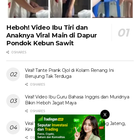
Heboh! Video Ibu Tiri dan
Anaknya Viral Main di Dapur
Pondok Kebun Sawit
0 SHARES
Viral! Tante Prank Ojol di Kolam Renang Ini
Berujung Tak Terduga
0 SHARES
Viral! Video Ibu Guru Bahasa Inggris dan Muridnya
Bikin Heboh Jagat Maya
0 SHARES
X
Viral Video Tak Senonoh Sejoli di Batang Jateng,
Kini Diburu
0 SHARES