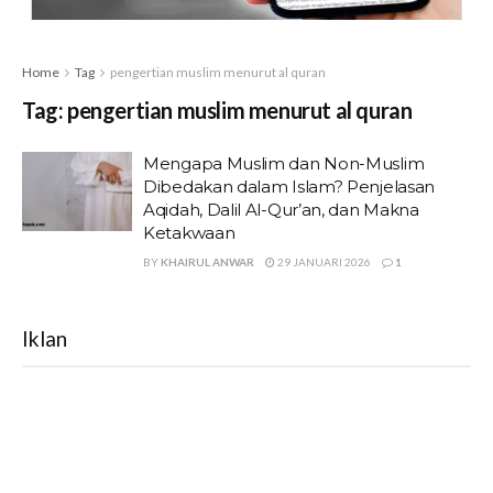
Home
Tag
pengertian muslim menurut al quran
Tag:
pengertian muslim menurut al quran
Mengapa Muslim dan Non-Muslim
Dibedakan dalam Islam? Penjelasan
Aqidah, Dalil Al-Qur’an, dan Makna
Ketakwaan
BY
KHAIRUL ANWAR
29 JANUARI 2026
1
Iklan