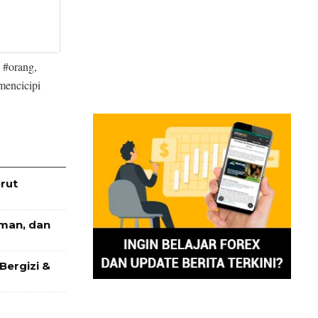
k #orang,
 mencicipi
rut
Aman, dan
Bergizi &