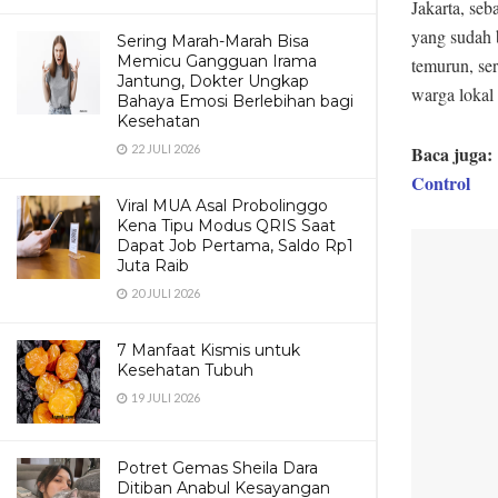
Jakarta, se
yang sudah b
Sering Marah-Marah Bisa
Memicu Gangguan Irama
temurun, ser
Jantung, Dokter Ungkap
warga lokal
Bahaya Emosi Berlebihan bagi
Kesehatan
Baca juga:
22 JULI 2026
Control
Viral MUA Asal Probolinggo
Kena Tipu Modus QRIS Saat
Dapat Job Pertama, Saldo Rp1
Juta Raib
20 JULI 2026
7 Manfaat Kismis untuk
Kesehatan Tubuh
19 JULI 2026
Potret Gemas Sheila Dara
Ditiban Anabul Kesayangan