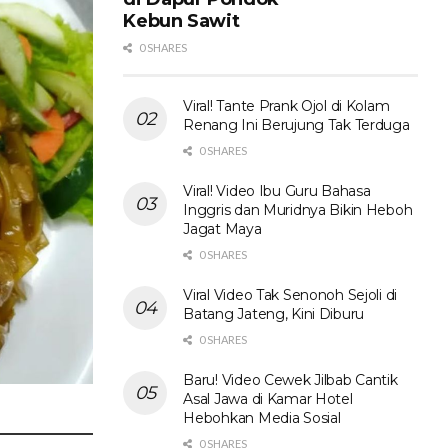
Kebun Sawit
0 SHARES
Viral! Tante Prank Ojol di Kolam
Renang Ini Berujung Tak Terduga
0 SHARES
Viral! Video Ibu Guru Bahasa
Inggris dan Muridnya Bikin Heboh
Jagat Maya
0 SHARES
Viral Video Tak Senonoh Sejoli di
Batang Jateng, Kini Diburu
0 SHARES
Baru! Video Cewek Jilbab Cantik
Asal Jawa di Kamar Hotel
Hebohkan Media Sosial
0 SHARES