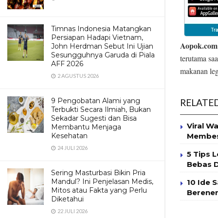
Timnas Indonesia Matangkan
Persiapan Hadapi Vietnam,
Aopok.com
John Herdman Sebut Ini Ujian
Sesungguhnya Garuda di Piala
terutama sa
AFF 2026
makanan leg
2 AGUSTUS 2026
9 Pengobatan Alami yang
RELATE
Terbukti Secara Ilmiah, Bukan
Sekadar Sugesti dan Bisa
Viral W
Membantu Menjaga
Membesa
Kesehatan
24 JULI 2026
5 Tips 
Bebas 
Sering Masturbasi Bikin Pria
Mandul? Ini Penjelasan Medis,
10 Ide 
Mitos atau Fakta yang Perlu
Berener
Diketahui
22 JULI 2026