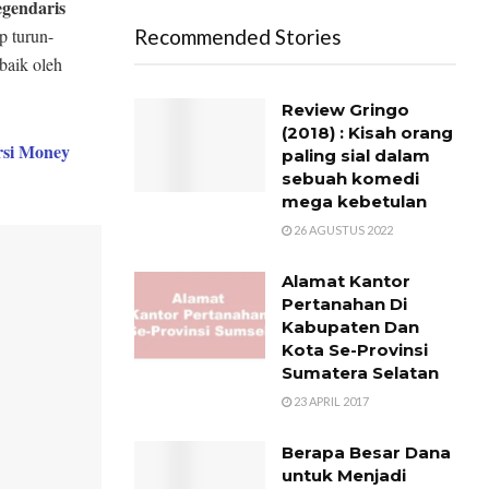
egendaris
p turun-
Recommended Stories
baik oleh
Review Gringo
(2018) : Kisah orang
rsi Money
paling sial dalam
sebuah komedi
mega kebetulan
26 AGUSTUS 2022
Alamat Kantor
Pertanahan Di
Kabupaten Dan
Kota Se-Provinsi
Sumatera Selatan
23 APRIL 2017
Berapa Besar Dana
untuk Menjadi