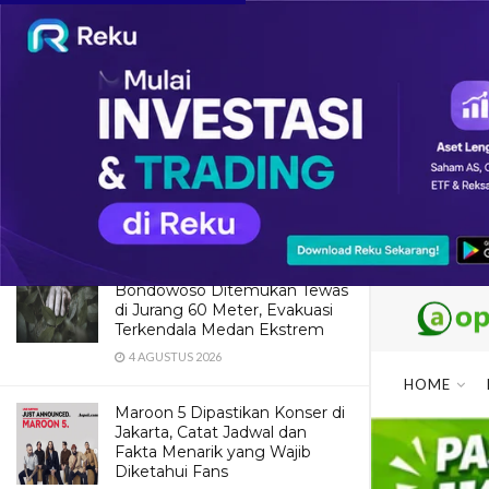
LATEST
TRENDING
7 Wisata Kuliner Legendaris
Jakarta yang Wajib Dicoba Saat
Liburan Akhir Tahun
14 DESEMBER 2025
Dua Pendaki Gunung Piramid
Bondowoso Ditemukan Tewas
di Jurang 60 Meter, Evakuasi
Terkendala Medan Ekstrem
4 AGUSTUS 2026
HOME
Maroon 5 Dipastikan Konser di
Jakarta, Catat Jadwal dan
Fakta Menarik yang Wajib
Diketahui Fans