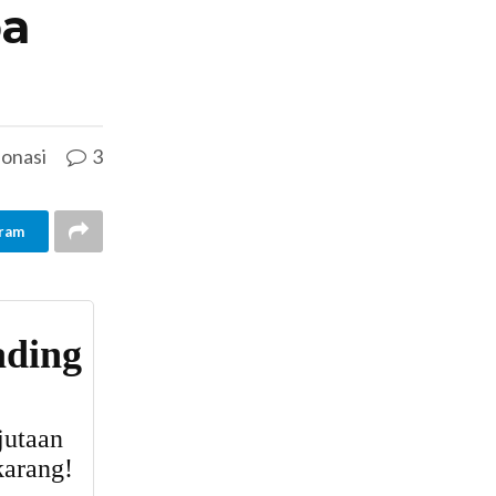
ba
onasi
3
ram