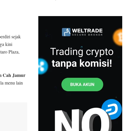
erdiri sejak
ga kini
taro Plaza,
m Cah Jamur
ula menu lain