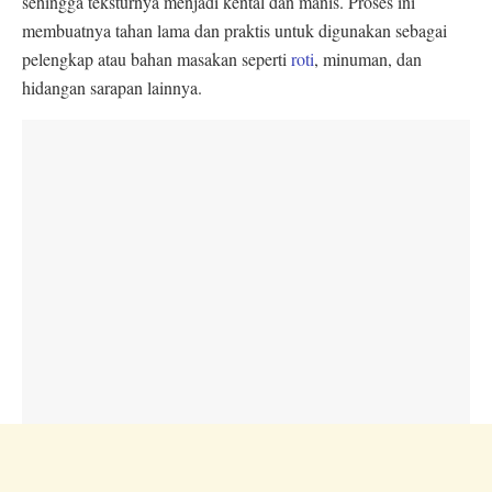
sehingga teksturnya menjadi kental dan manis. Proses ini
membuatnya tahan lama dan praktis untuk digunakan sebagai
pelengkap atau bahan masakan seperti
roti
, minuman, dan
hidangan sarapan lainnya.