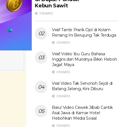
Kebun Sawit
0 SHARES
Viral! Tante Prank Ojol di Kolam
Renang Ini Berujung Tak Terduga
0 SHARES
Viral! Video Ibu Guru Bahasa
Inggris dan Muridnya Bikin Heboh
Jagat Maya
0 SHARES
Viral Video Tak Senonoh Sejoli di
Batang Jateng, Kini Diburu
0 SHARES
Baru! Video Cewek Jilbab Cantik
Asal Jawa di Kamar Hotel
Hebohkan Media Sosial
0 SHARES