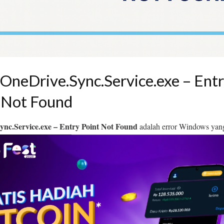
 OneDrive.Sync.Service.exe – Ent
 Not Found
ync.Service.exe – Entry Point Not Found
adalah error Windows yang
lah update OneDrive atau Windows. Error ini menyebabkan OneDrive g
si muncul setiap kali komputer dinyalakan.
arti error, penyebab teknis, lokasi file bermasalah, apak
 membahas
rta solusi paling aman dan efektif
untuk pengguna Windows.