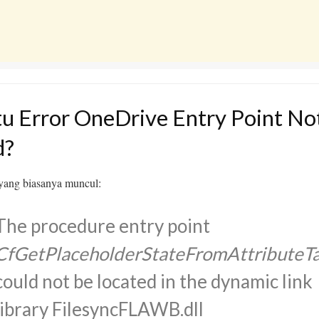
tu Error OneDrive Entry Point No
d?
 yang biasanya muncul:
The procedure entry point
CfGetPlaceholderStateFromAttributeT
could not be located in the dynamic link
library FilesyncFLAWB.dll