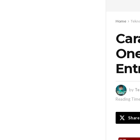
Home
Tekno
Car
One
Ent
by
Te
Reading Time
Share