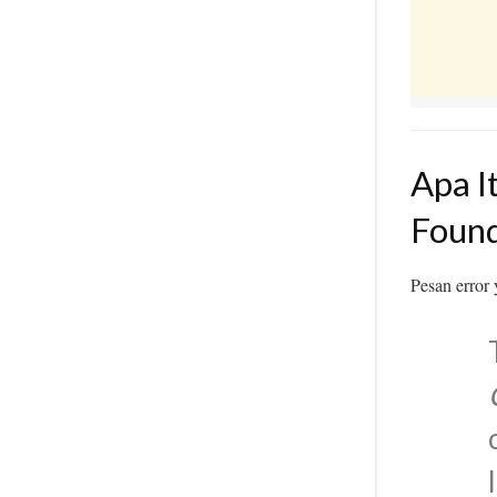
Apa I
Foun
Pesan error