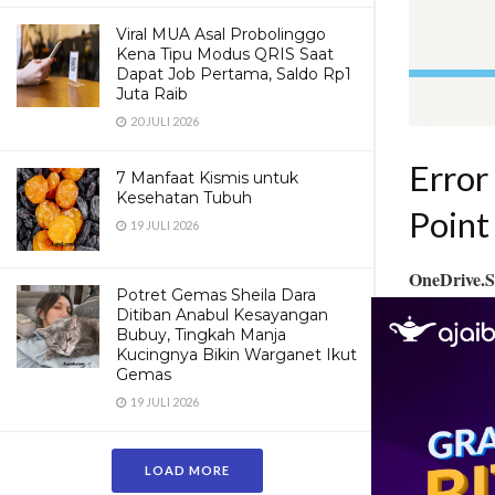
Viral MUA Asal Probolinggo
Kena Tipu Modus QRIS Saat
Dapat Job Pertama, Saldo Rp1
Juta Raib
20 JULI 2026
Error
7 Manfaat Kismis untuk
Kesehatan Tubuh
Point
19 JULI 2026
OneDrive.S
Potret Gemas Sheila Dara
muncul sete
Ditiban Anabul Kesayangan
Bubuy, Tingkah Manja
dan notifika
Kucingnya Bikin Warganet Ikut
Gemas
Artikel ini
19 JULI 2026
dihapus, se
LOAD MORE