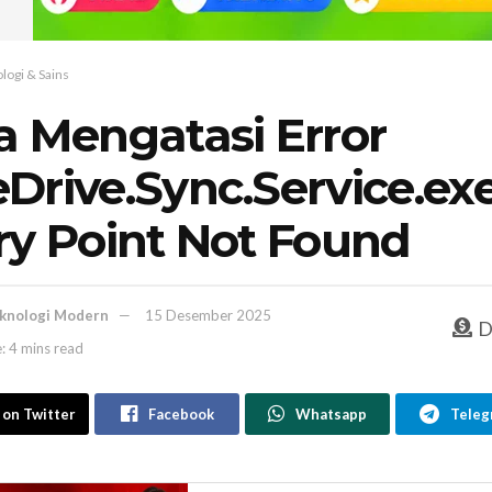
logi & Sains
a Mengatasi Error
Drive.Sync.Service.exe
ry Point Not Found
knologi Modern
15 Desember 2025
D
: 4 mins read
 on Twitter
Facebook
Whatsapp
Teleg