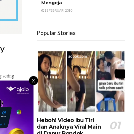
Mengeja
18 FEBRUARI 2010
Popular Stories
ry
 sering
X
agal berjalan
ah boleh
Heboh! Video Ibu Tiri
dan Anaknya Viral Main
di Dapur Pondok