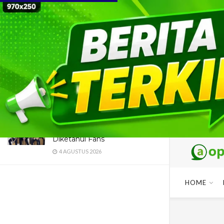
Point Not Found
LATEST
TRENDING
15 DESEMBER 2025
Dua Pendaki Gunung Piramid
Bondowoso Ditemukan Tewas
di Jurang 60 Meter, Evakuasi
Terkendala Medan Ekstrem
4 AGUSTUS 2026
Maroon 5 Dipastikan Konser di
Jakarta, Catat Jadwal dan
Fakta Menarik yang Wajib
Diketahui Fans
4 AGUSTUS 2026
HOME