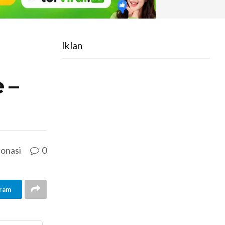
Iklan
 –
onasi
0
ram