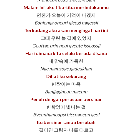
Malam ini, aku tiba-tiba merindukanmu
언젠가 오늘이 기억이 나겠지
Eonjenga oneuri gieogi nagessji
Terkadang aku akan mengingat hari ini
그때 우린 늘 곁에 있었지
Geuttae urin neul gyeote isseossji
Hari dimana kita selalu berada disana
내 맘속에 가득한
Nae mamsoge gadeukhan
Dihatiku sekarang
반짝이는 마음
Banjjagineun maeum
Penuh dengan perasaan bersinar
변함없이 빛나는 걸
Byeonhameopsi biccnaneun geol
Itu bersinar tanpa berubah
길어진 그림자 나를 따르고