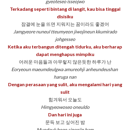
gyeoteseo isseojwo
Terkadang seperti bintang di langit, kau bisa tinggal
disisiku
잠결에 눈을 뜨면 지워지는 꿈이라도 좋겠어
Jamgyeore nuneul tteumyeon jiwojineun kkumirado
johgesseo
Ketika aku terbangun ditengah tidurku, aku berharap
dapat menghapus mimpiku
어려운 마음들과 아무렇지 않은듯한 하루가 난
Eoryeoun maeumdeulgwa amureohji anheundeushan
haruga nan
Dengan perasaan yang sulit, aku mengalami hari yang
sulit
힘겨워서 오늘도
Himgyeowoseo oneuldo
Dan hari ini juga
문득 보고 싶어진 밤
Mundeuk bogo sipeojin bam