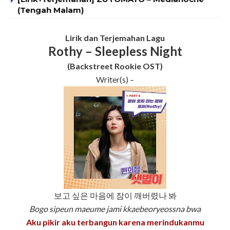
(Tengah Malam)
Lirik dan Terjemahan Lagu
Rothy – Sleepless Night
(Backstreet Rookie OST)
Writer(s) –
보고 싶은 마음에 잠이 깨버렸나 봐
Bogo sipeun maeume jami kkaebeoryeossna bwa
Aku pikir aku terbangun karena merindukanmu