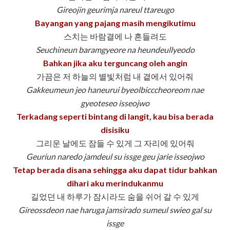
Gireojin geurimja nareul ttareugo
Bayangan yang pajang masih mengikutimu
스치는 바람결에 나 흔들려도
Seuchineun baramgyeore na heundeullyeodo
Bahkan jika aku terguncang oleh angin
가끔은 저 하늘의 별빛처럼 내 곁에서 있어줘
Gakkeumeun jeo haneurui byeolbicccheoreom nae
gyeoteseo isseojwo
Terkadang seperti bintang di langit, kau bisa berada
disisiku
그리운 날에도 잠들 수 있게 그 자리에 있어줘
Geuriun naredo jamdeul su issge geu jarie isseojwo
Tetap berada disana sehingga aku dapat tidur bahkan
dihari aku merindukanmu
길었던 내 하루가 잠시라도 숨을 쉬어 갈 수 있게
Gireossdeon nae haruga jamsirado sumeul swieo gal su
issge