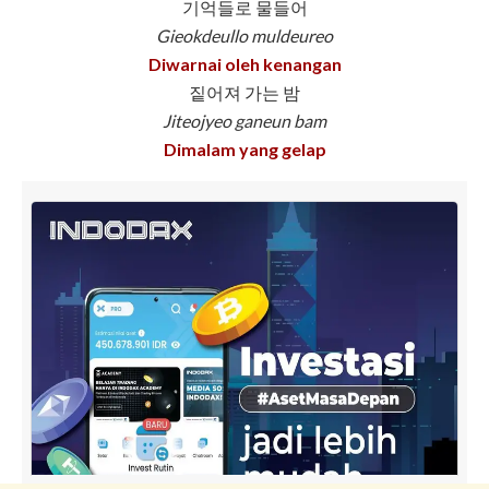
기억들로 물들어
Gieokdeullo muldeureo
Diwarnai oleh kenangan
짙어져 가는 밤
Jiteojyeo ganeun bam
Dimalam yang gelap