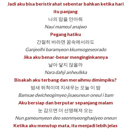
Jadi aku bisa beristirahat sebentar bahkan ketika hari
itu panjang
나의 맘을 안아줘
Naui mameul anajwo
Pegang hatiku
간절히 바라면 꿈속에서라도
Ganjeolhi baramyeon kkumsogeseorado
Jika aku benar-benar menginginkannya
날아 닿지 않을까
Nara dahji anheulkka
Bisakah aku terbang dan meraihmu dimimpiku?
밤새 뒤척이며 지새우는 오늘 이 밤
Bamsae dwicheogimyeo jisaeuneun oneul i bam
Aku bersiap dan berputar sepanjang malam
눈 감으면 더 선명해져 오는
Nun gameumyeon deo seonmyeonghaejyeo oneun
Ketika aku menutup mata, itu menjadi lebih jelas