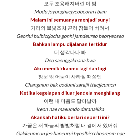
모두 조용해져버린 이 밤
Modu joyonghaejyeobeorin i bam
Malam ini semuanya menjadi sunyi
거리의 불빛조차 곤히 잠들어 버려서
Georiui bulbiccjocha gonhi jamdeureo beoryeoseo
Bahkan lampu dijalanan tertidur
더 생각나나 봐
Deo saenggaknana bwa
Aku memikirkanmu lagi dan lagi
창문 밖 어둠이 사라질 때쯤엔
Changmun bak eodumi sarajil ttaejjeumen
Ketika kegelapan diluar jendela menghilang
이런 내 마음도 달아날까
Ireon nae maeumdo daranalkka
Akankah hatiku berlari seperti ini?
가끔은 저 하늘의 별빛처럼 내 곁에서 있어줘
Gakkeumeun jeo haneurui byeolbicccheoreom nae