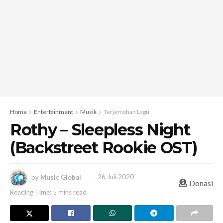
Home
Entertainment
Musik
Terjemahan Lagu
Rothy – Sleepless Night
(Backstreet Rookie OST)
by
Music Global
26 Juli 2020
Donasi
Reading Time: 5 mins read