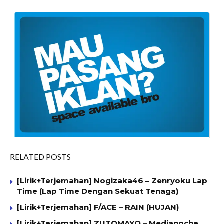
RELATED POSTS
[Lirik+Terjemahan] Nogizaka46 – Zenryoku Lap
Time (Lap Time Dengan Sekuat Tenaga)
[Lirik+Terjemahan] F/ACE – RAIN (HUJAN)
[Lirik+Terjemahan] ZUTOMAYO – Medianoche