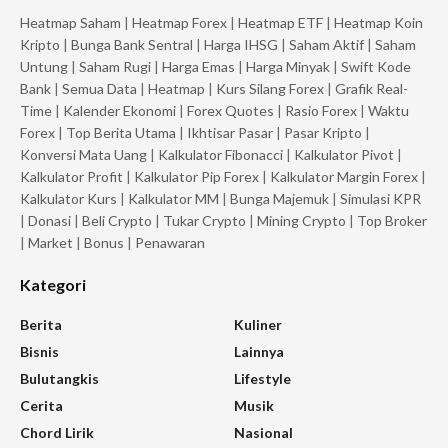
Heatmap Saham
|
Heatmap Forex
|
Heatmap ETF
|
Heatmap Koin
Kripto
|
Bunga Bank Sentral
|
Harga IHSG
|
Saham Aktif
|
Saham
Untung
|
Saham Rugi
|
Harga Emas
|
Harga Minyak
|
Swift Kode
Bank
|
Semua Data
|
Heatmap
|
Kurs Silang Forex
|
Grafik Real-
Time
|
Kalender Ekonomi
|
Forex Quotes
|
Rasio Forex
|
Waktu
Forex
|
Top Berita Utama
|
Ikhtisar Pasar
|
Pasar Kripto
|
Konversi Mata Uang
|
Kalkulator Fibonacci
|
Kalkulator Pivot
|
Kalkulator Profit
|
Kalkulator Pip Forex
|
Kalkulator Margin Forex
|
Kalkulator Kurs
|
Kalkulator MM
|
Bunga Majemuk
|
Simulasi KPR
|
Donasi
|
Beli Crypto
|
Tukar Crypto
|
Mining Crypto
|
Top Broker
|
Market
|
Bonus
|
Penawaran
Kategori
Berita
Kuliner
Bisnis
Lainnya
Bulutangkis
Lifestyle
Cerita
Musik
Chord Lirik
Nasional