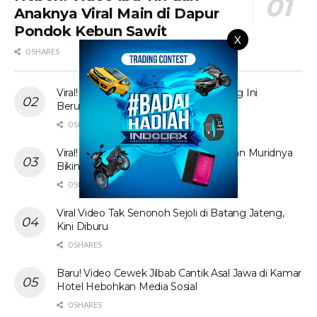
Anaknya Viral Main di Dapur
Pondok Kebun Sawit
X
0 SHARES
Viral! Tante Prank Ojol di Kolam Renang Ini
Berujung Tak Terduga
0 SHARES
Viral! Video Ibu Guru Bahasa Inggris dan Muridnya
Bikin Heboh Jagat Maya
0 SHARES
Viral Video Tak Senonoh Sejoli di Batang Jateng,
Kini Diburu
0 SHARES
Baru! Video Cewek Jilbab Cantik Asal Jawa di Kamar
Hotel Hebohkan Media Sosial
0 SHARES