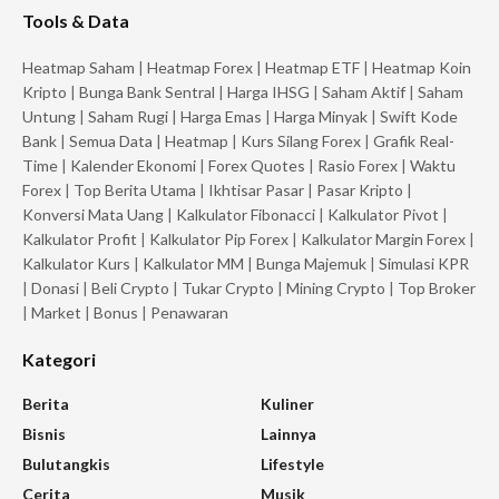
Tools & Data
Heatmap Saham
|
Heatmap Forex
|
Heatmap ETF
|
Heatmap Koin
Kripto
|
Bunga Bank Sentral
|
Harga IHSG
|
Saham Aktif
|
Saham
Untung
|
Saham Rugi
|
Harga Emas
|
Harga Minyak
|
Swift Kode
Bank
|
Semua Data
|
Heatmap
|
Kurs Silang Forex
|
Grafik Real-
Time
|
Kalender Ekonomi
|
Forex Quotes
|
Rasio Forex
|
Waktu
Forex
|
Top Berita Utama
|
Ikhtisar Pasar
|
Pasar Kripto
|
Konversi Mata Uang
|
Kalkulator Fibonacci
|
Kalkulator Pivot
|
Kalkulator Profit
|
Kalkulator Pip Forex
|
Kalkulator Margin Forex
|
Kalkulator Kurs
|
Kalkulator MM
|
Bunga Majemuk
|
Simulasi KPR
|
Donasi
|
Beli Crypto
|
Tukar Crypto
|
Mining Crypto
|
Top Broker
|
Market
|
Bonus
|
Penawaran
Kategori
Berita
Kuliner
Bisnis
Lainnya
Bulutangkis
Lifestyle
Cerita
Musik