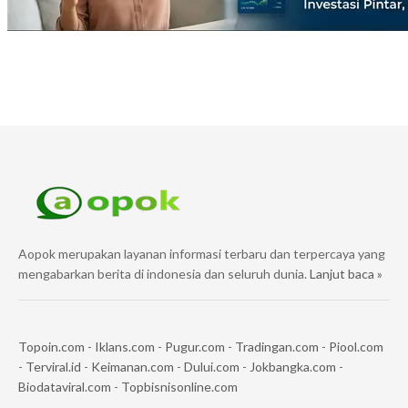
Aopok merupakan layanan informasi terbaru dan terpercaya yang
mengabarkan berita di indonesia dan seluruh dunia.
Lanjut baca »
Topoin.com
-
Iklans.com
-
Pugur.com
-
Tradingan.com
-
Piool.com
-
Terviral.id
-
Keimanan.com
-
Dului.com
-
Jokbangka.com
-
Biodataviral.com
-
Topbisnisonline.com