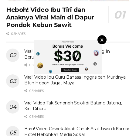
Heboh! Video Ibu Tiri dan
Anaknya Viral Main di Dapur
Pondok Kebun Sawit
0 SHARES
X
Viral! Tante Prank Ojol di Kolam Renang Ini
Berujung Tak Terduga
0 SHARES
Viral! Video Ibu Guru Bahasa Inggris dan Muridnya
Bikin Heboh Jagat Maya
0 SHARES
Viral Video Tak Senonoh Sejoli di Batang Jateng,
Kini Diburu
0 SHARES
Baru! Video Cewek Jilbab Cantik Asal Jawa di Kamar
Hotel Hebohkan Media Sosial