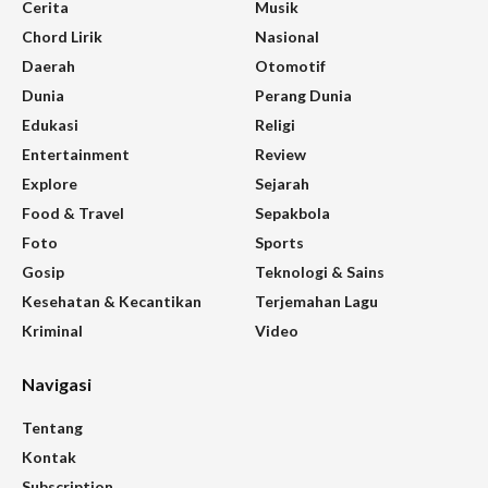
Cerita
Musik
Chord Lirik
Nasional
Daerah
Otomotif
Dunia
Perang Dunia
Edukasi
Religi
Entertainment
Review
Explore
Sejarah
Food & Travel
Sepakbola
Foto
Sports
Gosip
Teknologi & Sains
Kesehatan & Kecantikan
Terjemahan Lagu
Kriminal
Video
Navigasi
Tentang
Kontak
Subscription