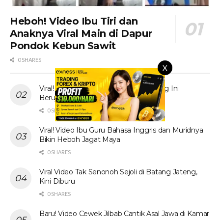
Heboh! Video Ibu Tiri dan
Anaknya Viral Main di Dapur
Pondok Kebun Sawit
0 SHARES
X
Viral! Tante Prank Ojol di Kolam Renang Ini
Berujung Tak Terduga
0 SHARES
Viral! Video Ibu Guru Bahasa Inggris dan Muridnya
Bikin Heboh Jagat Maya
0 SHARES
Viral Video Tak Senonoh Sejoli di Batang Jateng,
Kini Diburu
0 SHARES
Baru! Video Cewek Jilbab Cantik Asal Jawa di Kamar