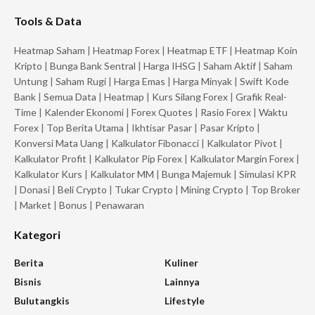
Tools & Data
Heatmap Saham
|
Heatmap Forex
|
Heatmap ETF
|
Heatmap Koin
Kripto
|
Bunga Bank Sentral
|
Harga IHSG
|
Saham Aktif
|
Saham
Untung
|
Saham Rugi
|
Harga Emas
|
Harga Minyak
|
Swift Kode
Bank
|
Semua Data
|
Heatmap
|
Kurs Silang Forex
|
Grafik Real-
Time
|
Kalender Ekonomi
|
Forex Quotes
|
Rasio Forex
|
Waktu
Forex
|
Top Berita Utama
|
Ikhtisar Pasar
|
Pasar Kripto
|
Konversi Mata Uang
|
Kalkulator Fibonacci
|
Kalkulator Pivot
|
Kalkulator Profit
|
Kalkulator Pip Forex
|
Kalkulator Margin Forex
|
Kalkulator Kurs
|
Kalkulator MM
|
Bunga Majemuk
|
Simulasi KPR
|
Donasi
|
Beli Crypto
|
Tukar Crypto
|
Mining Crypto
|
Top Broker
|
Market
|
Bonus
|
Penawaran
Kategori
Berita
Kuliner
Bisnis
Lainnya
Bulutangkis
Lifestyle