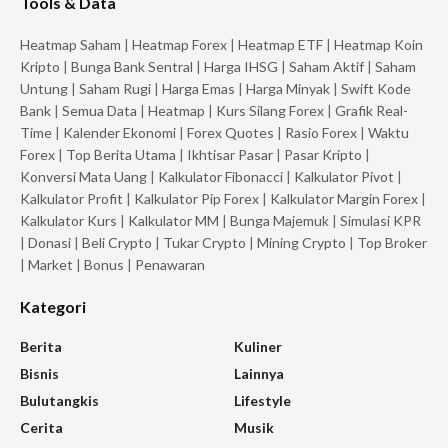
Tools & Data
Heatmap Saham
|
Heatmap Forex
|
Heatmap ETF
|
Heatmap Koin
Kripto
|
Bunga Bank Sentral
|
Harga IHSG
|
Saham Aktif
|
Saham
Untung
|
Saham Rugi
|
Harga Emas
|
Harga Minyak
|
Swift Kode
Bank
|
Semua Data
|
Heatmap
|
Kurs Silang Forex
|
Grafik Real-
Time
|
Kalender Ekonomi
|
Forex Quotes
|
Rasio Forex
|
Waktu
Forex
|
Top Berita Utama
|
Ikhtisar Pasar
|
Pasar Kripto
|
Konversi Mata Uang
|
Kalkulator Fibonacci
|
Kalkulator Pivot
|
Kalkulator Profit
|
Kalkulator Pip Forex
|
Kalkulator Margin Forex
|
Kalkulator Kurs
|
Kalkulator MM
|
Bunga Majemuk
|
Simulasi KPR
|
Donasi
|
Beli Crypto
|
Tukar Crypto
|
Mining Crypto
|
Top Broker
|
Market
|
Bonus
|
Penawaran
Kategori
Berita
Kuliner
Bisnis
Lainnya
Bulutangkis
Lifestyle
Cerita
Musik