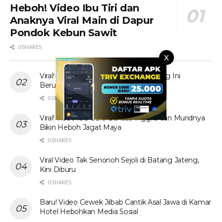
Heboh! Video Ibu Tiri dan
Anaknya Viral Main di Dapur
Pondok Kebun Sawit
0 SHARES
X
Viral! Tante Prank Ojol di Kolam Renang Ini
Berujung Tak Terduga
0 SHARES
Viral! Video Ibu Guru Bahasa Inggris dan Muridnya
Bikin Heboh Jagat Maya
0 SHARES
Viral Video Tak Senonoh Sejoli di Batang Jateng,
Kini Diburu
0 SHARES
Baru! Video Cewek Jilbab Cantik Asal Jawa di Kamar
Hotel Hebohkan Media Sosial