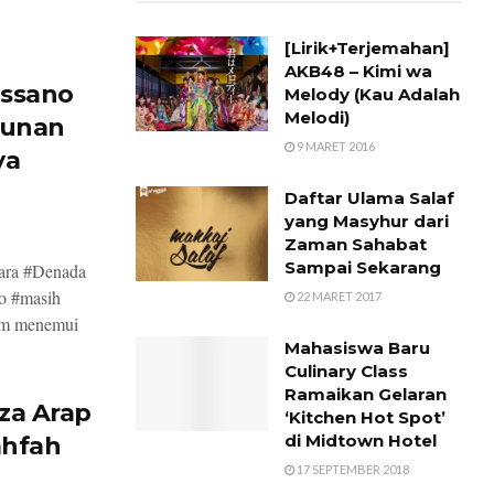
[Lirik+Terjemahan]
AKB48 – Kimi wa
ossano
Melody (Kau Adalah
Melodi)
bunan
9 MARET 2016
ya
Daftar Ulama Salaf
yang Masyhur dari
Zaman Sahabat
Sampai Sekarang
tara #Denada
o #masih
22 MARET 2017
um menemui
Mahasiswa Baru
Culinary Class
Ramaikan Gelaran
za Arap
‘Kitchen Hot Spot’
di Midtown Hotel
ahfah
17 SEPTEMBER 2018