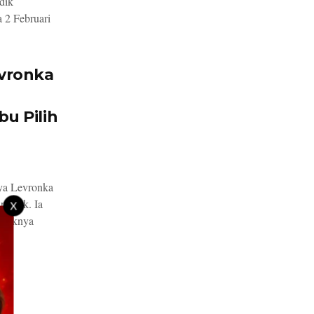
dik
a 2 Februari
evronka
u Pilih
ya Levronka
ublik. Ia
X
anaknya