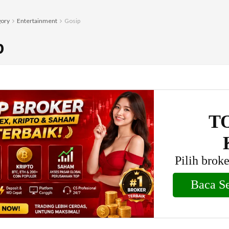
gory
Entertainment
Gosip
p