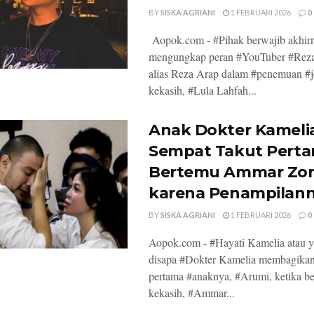
BY
SISKA AGRIANI
1 FEBRUARI 2026
0
Aopok.com - #Pihak berwajib akhir
mengungkap peran #YouTuber #Reza
alias Reza Arap dalam #penemuan #j
kekasih, #Lula Lahfah...
Anak Dokter Kameli
Sempat Takut Perta
Bertemu Ammar Zon
karena Penampilan
BY
SISKA AGRIANI
1 FEBRUARI 2026
0
Aopok.com - #Hayati Kamelia atau y
disapa #Dokter Kamelia membagika
pertama #anaknya, #Arumi, ketika b
kekasih, #Ammar...