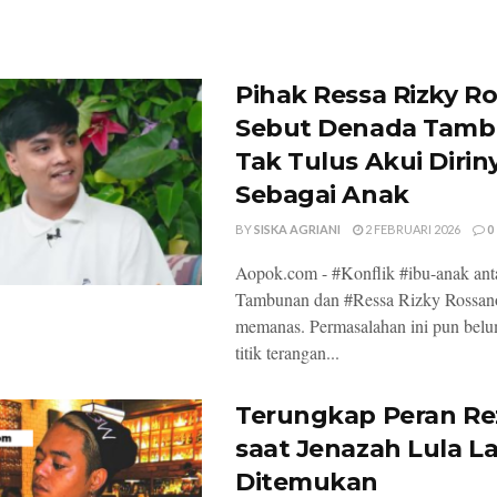
Pihak Ressa Rizky R
Sebut Denada Tam
Tak Tulus Akui Dirin
Sebagai Anak
BY
SISKA AGRIANI
2 FEBRUARI 2026
0
Aopok.com - #Konflik #ibu-anak an
Tambunan dan #Ressa Rizky Rossan
memanas. Permasalahan ini pun bel
titik terangan...
Terungkap Peran Re
saat Jenazah Lula L
Ditemukan