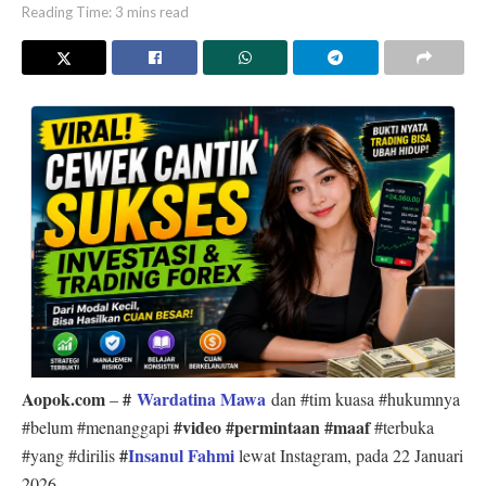
Reading Time: 3 mins read
Aopok.com
#
Wardatina Mawa
–
dan #tim kuasa #hukumnya
#video
#permintaan #maaf
#belum #menanggapi
#terbuka
#
Insanul Fahmi
#yang #dirilis
lewat Instagram, pada 22 Januari
2026.