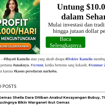
#Hayati Kamelia
#
Dokter Kamelia
–
atau yang akrab disapa
membag
#anaknya
Arumi
#
Ammar 
 pertama
, #
, ketika bertemu sang kekasih,
#kasus peredaran narkoba.
an karena
D POSTS
Gemas Sheila Dara Ditiban Anabul Kesayangan Bubuy, T
ucingnya Bikin Warganet Ikut Gemas