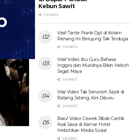
Kebun Sawit
0 SHARES
Viral! Tante Prank Ojol di Kolam
Renang Ini Berujung Tak Terduga
0 SHARES
Viral! Video Ibu Guru Bahasa
Inggris dan Muridnya Bikin Heboh
Jagat Maya
0 SHARES
Viral Video Tak Senonoh Sejoli di
Batang Jateng, Kini Diburu
0 SHARES
Baru! Video Cewek Jilbab Cantik
Asal Jawa di Kamar Hotel
Hebohkan Media Sosial
0 SHARES