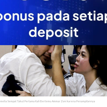
amelia Sempat Takut Pertama Kali Bertemu Ammar Zoni karena Penampilannya