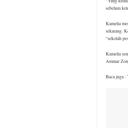
“Yang kedua
sebelum ket
Kamelia men
sekarang. K
“sekolah pe
Kamelia sen
Ammar Zoni 
Baca juga :