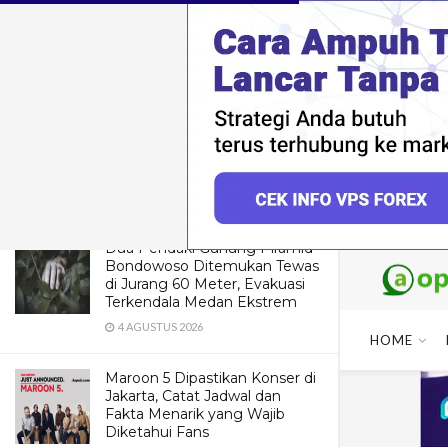
LATEST
TRENDING
Anak Dokter Kamelia Sempat
Takut Pertama Kali Bertemu
Ammar Zoni karena
Penampilannya
1 FEBRUARI 2026
Dua Pendaki Gunung Piramid
Bondowoso Ditemukan Tewas
di Jurang 60 Meter, Evakuasi
Terkendala Medan Ekstrem
4 AGUSTUS 2026
HOME
Maroon 5 Dipastikan Konser di
Jakarta, Catat Jadwal dan
Fakta Menarik yang Wajib
Diketahui Fans