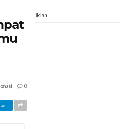
Iklan
mpat
emu
onasi
0
ram