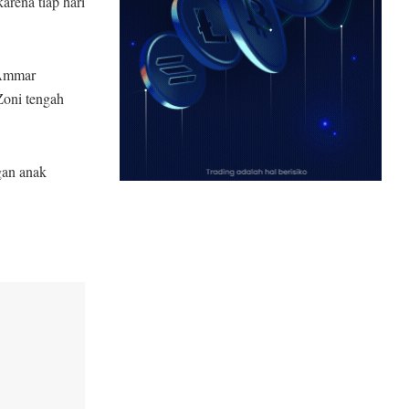
arena tiap hari
 Ammar
oni tengah
gan anak