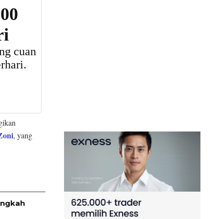
ikan
Zoni
, yang
ingkah