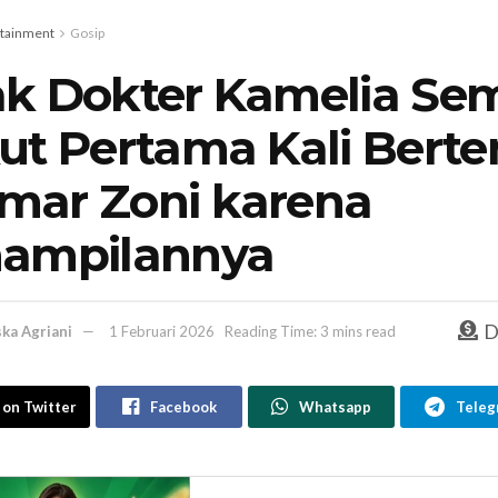
rtainment
Gosip
k Dokter Kamelia Se
ut Pertama Kali Bert
ar Zoni karena
ampilannya
D
ska Agriani
1 Februari 2026
Reading Time: 3 mins read
 on Twitter
Facebook
Whatsapp
Teleg