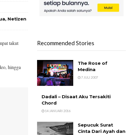
ua, Netizen
Recommended Stories
mpat takut
The Rose of
eo, hingga
Medina
7 JULI 2007
Dadali – Disaat Aku Tersakiti
Chord
14 JANUARI 2016
Sepucuk Surat
Cinta Dari Ayah dan