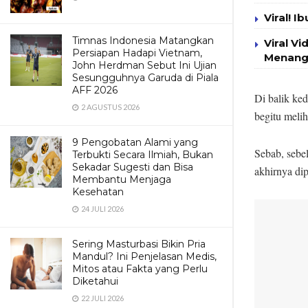
Viral! 
Timnas Indonesia Matangkan
Viral V
Persiapan Hadapi Vietnam,
Menang
John Herdman Sebut Ini Ujian
Sesungguhnya Garuda di Piala
AFF 2026
Di balik ke
2 AGUSTUS 2026
begitu meli
9 Pengobatan Alami yang
Sebab, sebe
Terbukti Secara Ilmiah, Bukan
Sekadar Sugesti dan Bisa
akhirnya di
Membantu Menjaga
Kesehatan
24 JULI 2026
Sering Masturbasi Bikin Pria
Mandul? Ini Penjelasan Medis,
Mitos atau Fakta yang Perlu
Diketahui
22 JULI 2026