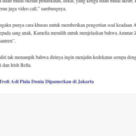
 udah mulai okelah pendekatan, dekat, yang ketiga udah mulai akrab, k
emu juga video call,” sambungnya.
gaku punya cara khusus untuk memberikan pengertian soal keadaan
epada sang anak, Kamelia memilih untuk menjelaskan bahwa Ammar Z
santren”.
diri tak menampik bahwa dirinya ingin menjalin kedekatan serupa den
dan Irish Bella.
Trofi Asli Piala Dunia Dipamerkan di Jakarta