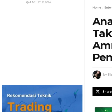
4 AGUSTUS 2026
Home
Ente
Ana
Tak
Amm
Pen
by
Si
Share